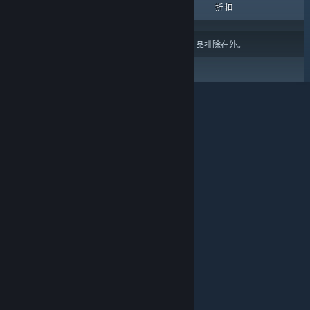
热销商品
新品
即将推出
折扣
结果可能会根据您的
内容或语言偏好设置
将某些产品排除在外。
关于蒸汽平台
|
退款政策
|
软件许可服务协议
|
个人信息保护政策
|
个人信息出境告知书
|
不良内容举报投诉
|
侵权投诉
|
家长监护
微博
微信
© 2026 Valve Corporation 版权所有，完美世界已获授权。
所有商标均属于其在美国或其他国家的拥有者。
© 完美世界征奇(上海)多媒体科技有限公司 版权所有。
增值电信业务经营许可证沪B2-20180406