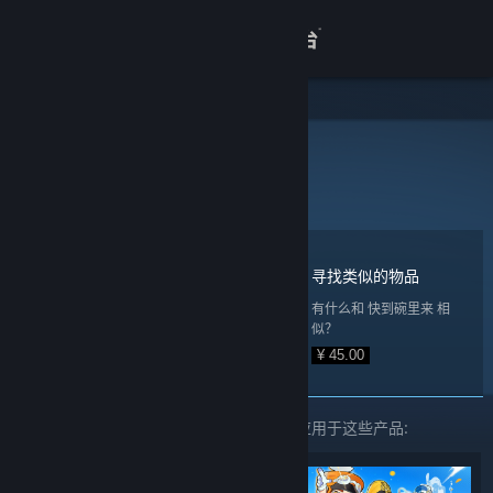
登录
商店
关于
推荐
>
相似物品
快到碗里来
客服
寻找类似的物品
查看桌面版网站
有什么和 快到碗里来 相
似？
¥ 45.00
被用户频繁应用于 快到碗里来 的标签也被应用于这些产品: