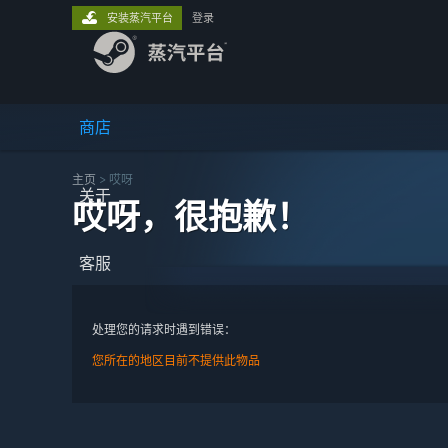
安装蒸汽平台
登录
商店
主页
> 哎呀
关于
哎呀，很抱歉！
客服
处理您的请求时遇到错误：
您所在的地区目前不提供此物品