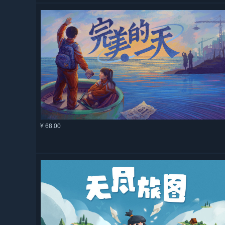
¥ 68.00