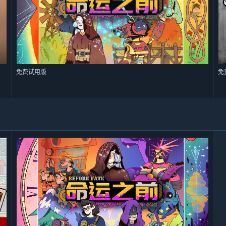
免费试用版
免