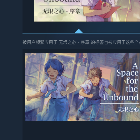
被用户频繁应用于 无垠之心 - 序章 的标签也被应用于这些产