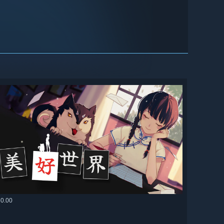
60.00