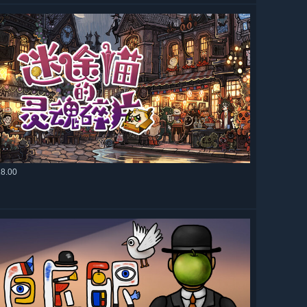
18.00