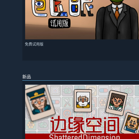
免费试用版
新品