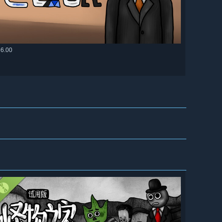
36.00