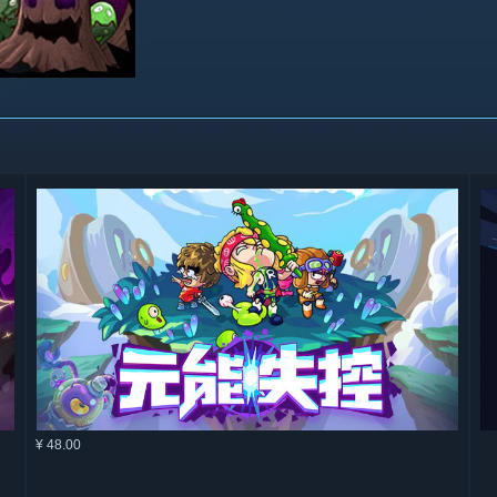
¥ 48.00