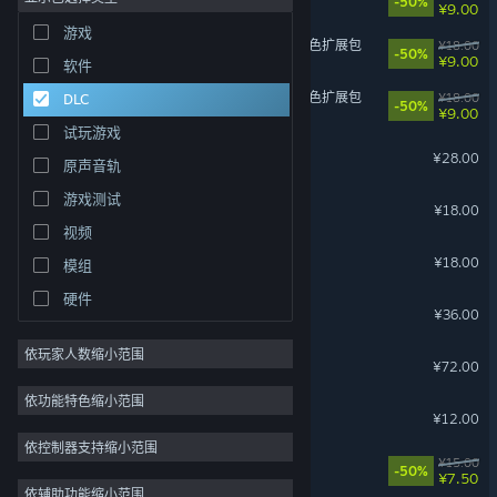
-50%
¥9.00
游戏
沙盒
49
苍翼：混沌效应 - 雷其儿 角色扩展包
¥18.00
-50%
¥9.00
软件
开放世界
40
苍翼：混沌效应 - 哈札马 角色扩展包
¥18.00
DLC
剧情丰富
40
-50%
¥9.00
试玩游戏
探索
36
暖雪 Warm Snow - 终业
¥28.00
原声音轨
多结局
34
游戏测试
3D
33
Scroll Of Taiwu - 青山依旧
¥18.00
视频
武术
31
Scroll Of Taiwu - 碧霄蛇影
¥18.00
模组
制作
29
硬件
Scroll Of Taiwu - OST
¥36.00
依玩家人数缩小范围
灵魂面甲：浮沙
¥72.00
依功能特色缩小范围
Scroll Of Taiwu - 新衣贺春
¥12.00
依控制器支持缩小范围
苍翼：混沌效应 - 首发特典
¥15.00
-50%
¥7.50
依辅助功能缩小范围