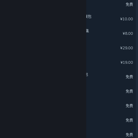
Wallpaper Engine - 编辑器扩展
免费
《古剑奇谭三》联动福利扩展包
¥10.00
轩辕剑外传穹之扉 音乐精选集
¥8.00
同步音律 - 和风主题
¥29.00
同步音律 - HOUSE主题
¥19.00
山门与幻境 - 我的江湖扩展包
免费
灵魂面甲：黄金传说DLC
免费
Scroll Of Taiwu - 五方神龙
免费
灵魂面甲-极夜暖光主题包
免费
Scroll Of Taiwu - 跃马听香
免费