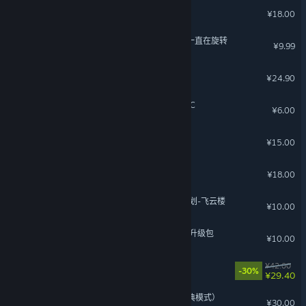
《泡姆泡姆》X《明日方舟》聯名外觀包
¥18.00
少年的人间奇遇：世界只是一直在旋转
¥9.99
沙石镇时光 - 怪兽萌宠
¥24.90
星砂岛 林间小筑系列家具DLC
¥6.00
猫神牧场：恐龙纪元
¥15.00
沙石镇时光 - 恋爱时光
¥18.00
东方：平野孤鸿 薪火长燃计划-飞云楼
¥10.00
东方：平野孤鸿 数字豪华版升级包
¥10.00
机动战士皮肤包
¥42.00
-30%
¥29.40
月圆之夜 - 小红帽日记（经典模式）
¥30.00