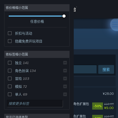
登录
依价格缩小范围
任意价格
商店
折扣与活动
关于
所有产品
隐藏免费开玩项目
客服
依标签缩小范围
排序依据
相关性
独立
141
查看桌面版网站
搜索
角色扮演
134
冒险
103
207 个匹配的搜索结果。
模拟
72
Scroll Of Taiwu - 促织化影
¥28.00
单人
69
动作
68
苍翼：混沌效应 - 黑铁直人 角色扩展包
¥18.00
-50%
¥9.00
策略
65
苍翼：混沌效应 - 芭烈特 角色扩展包
¥18.00
显示已选择类型
休闲
63