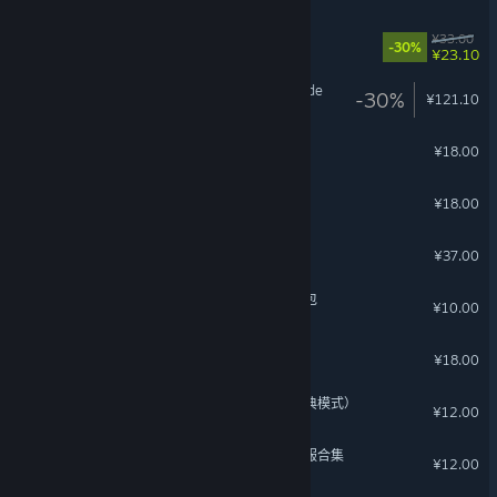
钢铁皮肤包
¥33.00
-30%
¥23.10
3DMark Speed Way upgrade
-30%
¥121.10
NPC服装合集
¥18.00
NPC晚礼服套装
¥18.00
戴森球计划 - 艺术设定集
¥37.00
沙石镇时光 - 肥尾守宫宠物包
¥10.00
玩家风情套装
¥18.00
月圆之夜 - 命运的齿轮（经典模式）
¥12.00
沙石镇时光 - 工坊主泳装礼服合集
¥12.00