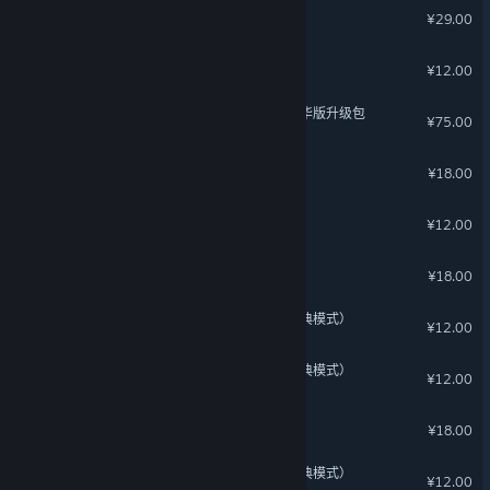
同步音律 - 宇宙主题
¥29.00
沙石镇时光 - 雅致家具包
¥12.00
逆向坍塌：面包房行动 - 豪华版升级包
¥75.00
玩家服装合集
¥18.00
山门与幻境-万物有灵扩展包
¥12.00
沙石镇时光 - 暖意泳装礼包1
¥18.00
月圆之夜 - 木匠的抉择（经典模式）
¥12.00
月圆之夜 - 灵魂的契约（经典模式）
¥12.00
泡姆泡姆 好多衣服升级包
¥18.00
月圆之夜 - 魔术的帘幕（经典模式）
¥12.00