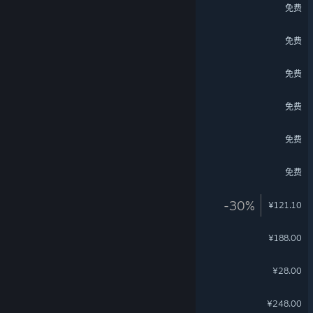
波西亚时光 - 海滩套装
免费
双点医院：免费空洞人时装
免费
Scroll Of Taiwu - 宛渠之民的赠礼之二
免费
暖雪 Warm Snow - 烬梦
免费
Scroll Of Taiwu - 宛渠之民的赠礼之一
免费
部落与弯刀 - 乱世英豪
免费
3DMark Time Spy upgrade
-30%
¥121.10
古剑奇谭网络版-豪华版
¥188.00
心渊梦境 - 官方美术设定集
¥28.00
古剑奇谭网络版-终极版
关于蒸汽平台
|
退款政策
|
软件许可服务协议
|
¥248.00
个人信息保护政策
|
个人信息出境告知书
|