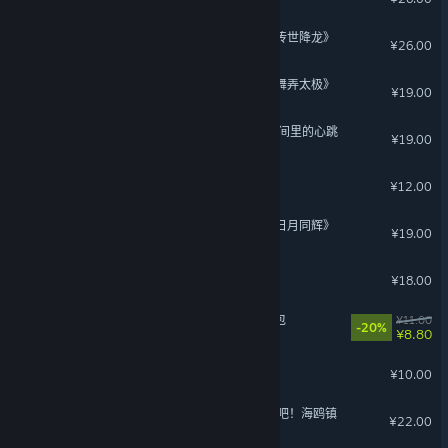
下一站江湖Ⅱ-纯外观DLC《传世降龙》
¥26.00
下一站江湖Ⅱ-纯外观DLC《舞弄太极》
¥19.00
完蛋！我被美女包围了！-房间里的心跳
¥19.00
失落城堡: 遗迹守护者
¥12.00
下一站江湖Ⅱ-纯外观DLC《日月同辉》
¥19.00
部落与弯刀 - 赫石之夏
¥18.00
动物栏：桌面牧场 - 支持者包
¥11.00
-20%
¥8.80
魔法工艺 - 万圣派对
¥10.00
风来之国 (Eastward) - 复活吧！海鸥镇
¥22.00