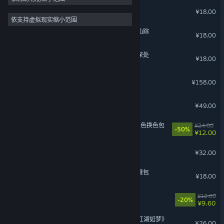
龙胤立志传 - 支持者包
¥18.00
依支持虚拟现实缩小范围
了不起的修仙模拟器 - 武当仙踪
¥18.00
了不起的修仙模拟器 - 竹林深处
¥18.00
同步音律 - 永远的小伙伴
¥158.00
猛兽派对 - 豪华版升级包
¥49.00
苍翼：混沌效应【X档案】角色换色包
¥24.00
-50%
¥12.00
飞越13号房 - 下：反击篇
¥32.00
仙剑奇侠传七 - 人间如梦扩展包
¥18.00
动物栏：蔚蓝牧场 DLC
¥12.00
-20%
¥9.60
下一站江湖Ⅱ-纯外观DLC《江湖如梦》
¥26.00