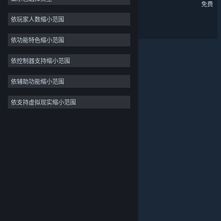
仙侠世界
免费
动作
依玩家人数缩小范围
仙侠世界2-神武神龙版
冒险
依功能特色缩小范围
设计与插画
实用工具
依控制器支持缩小范围
免费开玩
依辅助功能缩小范围
独立
依支持虚拟现实缩小范围
关于蒸汽平台
|
退款政策
|
软件许可服务协议
|
抢先体验
个人信息保护政策
|
个人信息出境告知书
|
休闲
不良内容举报投诉
|
侵权投诉
|
家长监护
微博
微信
© 2026 Valve Corporation 版权所有，完美世界已获授权。
所有商标均属于其在美国或其他国家的拥有者。
© 完美世界征奇(上海)多媒体科技有限公司 版权所有。
增值电信业务经营许可证沪B2-20180406