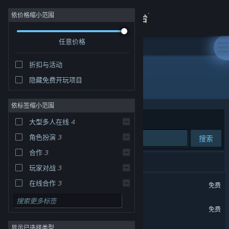
登录
依价格缩小范围
任意价格
商店
折扣与活动
关于
隐藏免费开玩项目
开发者: 上海巨人网络科技有限公司
客服
依标签缩小范围
排序依据
相关性
大型多人在线
4
查看桌面版网站
角色扮演
3
搜索
合作
3
4 个匹配的搜索结果。
玩家对战
3
名将杀
在线合作
3
免费
多人
3
仙侠世界2
免费
彩色
3
显示已选择类型
策略