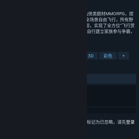
发行日期
2022 年 1 月 20 日
《仙侠世界2》是以次世代引擎开发的正统仙侠类题材MMORPG，捏
脸、副本、攻城等玩法一应俱全。游戏开放全场景自由飞行，所有野
外和城市场景均可飞行。凭借高清的引擎表现，实现了全方位“飞行赏
景”。游戏主要玩法依托于家族展开，玩家可自行建立家族参与争霸，
也可与伙伴一起体验小团队战斗的乐趣。
标签
角色扮演
大型多人在线角色扮演
3D
彩色
+
评测
发布至今：
褒贬不一
(230 篇中的 50%)
想要将此项目添加至您的愿望单、关注它或标记为已忽略，请先
登录