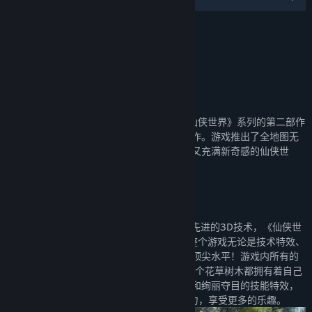
名称:
仙侠世界2
类型:
大型多人在线
,
角色扮演
,
免费开玩
发行日期:
2022 年 1 月 20 日
关于此游戏
《仙侠世界2》是巨人网络旗舰品牌之一《仙侠世界》系列的第二部作
品，同时也是巨人网络首款全境飞行仙侠巨作。游戏推出了全地图无
限制的自由飞行，成功塑造出了一个庞大而又充满新奇感的仙侠世
界。
【次世代网游 高清4K级画面品质】
凭借着Havok引擎强大的表现力，以及多项先进的3D技术，《仙侠世
界2》在游戏画面方面达到了次世代水准。整个游戏无论是技术特效、
场景设计还是游戏优化上，都可以堪称行业顶尖水平！游戏内所有的
场景建筑都是基于3D模型制作而成的，每一个花草树木都拥有着自己
独立的模型与骨骼。再加上精致的人物建模和绚丽夺目的技能特效，
玩家完全可以在游戏中体验到“真实感”的魅力，享受更多的乐趣。