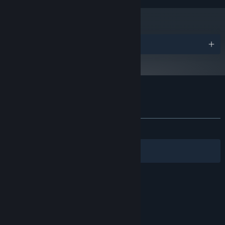
了。粉底液、腮红、美瞳、假睫毛、眼影……瞬间从路人化成明星脸！
16 GB RAM
内存:
nVIDIA GTX960\AMD R9以上
显卡:
11
DIRECTX 版本:
宽带互联网连接
网络:
奖项
需要 50 MB 可用空间
存储空间:
支持DirectX 11声音加速的声卡
声卡:
仙侠世界2 的顾客评测
关于用户评测
您的偏好
关于蒸汽平台
|
退款政策
|
软件许可服务协议
|
发布至今：
褒贬不一
(230 篇中的 50%)
个人信息保护政策
|
个人信息出境告知书
|
不良内容举报投诉
|
侵权投诉
|
家长监护
筛选条件
简体中文
微博
微信
【副本奇趣 玩法多样产出诱人】
为了让玩家可以拥有更有趣、更丰富的PVE体验，《仙侠世界2》对副
© 2026 Valve Corporation 版权所有，完美世界已获授权。
所有商标均属于其在美国或其他国家的拥有者。
本的玩法进行了多样化设置。玩家可以前往单BOSS设定的狩猎场中，
选择难易不同的模式，开发自身潜能；也可以呼朋唤友，体验德州扑
© 完美世界征奇(上海)多媒体科技有限公司 版权所有。