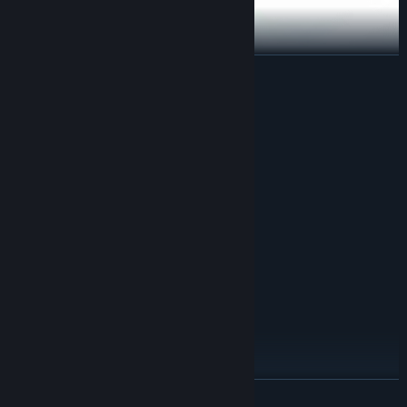
展开阅读
系统需求
最低配置:
需要 64 位处理器和操作系统
Win7及其以上64位版
操作系统:
主频1.8G以上
处理器:
4 GB RAM
内存:
nVIDIA GTX650\AMD 6500以上
显卡:
11
DIRECTX 版本:
宽带互联网连接
网络:
【顶级美妆间 打造Freestyle自我】
需要 50 MB 可用空间
存储空间:
《仙侠世界2》采用了独树一帜的美妆新概念！在玩家进入游戏选择职
支持DirectX 11声音加速的声卡
声卡:
业后，将进入个性美妆间中。玩家可以对自身进行全面的改造，大到
推荐配置:
身材体型，小到胸臀细节，是萝莉控还是御姐控，是饭鲜肉还是饭大
需要 64 位处理器和操作系统
叔，都可以随意调整！身材之后，就是脸部的“精雕细琢”了，玩家可以
Win7及其以上64位版
操作系统:
展开阅读
在数百种化妆品中挑选自己喜爱的种类对自己的脸蛋进行“涂涂抹抹”
主频3.0G以上
处理器: