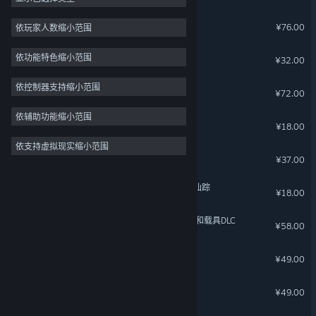
模拟
62
烹饪模拟器
¥76.00
依玩家人数缩小范围
2D
60
飞越13号房
依功能特色缩小范围
¥32.00
探索
53
多人
46
依控制器支持缩小范围
灵魂面甲：浮沙
¥72.00
开放世界
44
依辅助功能缩小范围
龙胤立志传 - 支持者包
¥18.00
沙盒
43
依支持虚拟现实缩小范围
3D
43
盛夏离与合
¥37.00
动漫
40
了不起的修仙模拟器 - 武当仙踪
¥18.00
星砂岛 欧式梦幻家具、服装和载具DLC
¥58.00
轩辕剑叁 云和山的彼端
¥49.00
对不起，我是警察
¥49.00