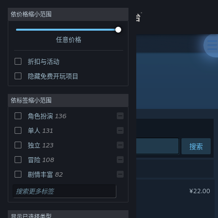
登录
依价格缩小范围
任意价格
商店
折扣与活动
关于
热销商品
隐藏免费开玩项目
所有产品
客服
依标签缩小范围
角色扮演
136
查看桌面版网站
排序依据
相关性
单人
131
独立
123
搜索
冒险
108
220 个匹配的搜索结果。
剧情丰富
82
动物栏：桌面牧场
休闲
77
¥22.00
策略
76
轮回修仙传
显示已选择类型
动作
69