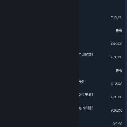
无用之人：登神长阶
古剑奇谭(GuJian)
¥39.00
全民街篮
免费
猛兽派对 - 豪华版升级包
¥49.00
下一站江湖Ⅱ-纯外观DLC《江湖如梦》
¥26.00
三国：百将牌
免费
了不起的修仙模拟器 - 竹林深处
¥18.00
下一站江湖Ⅱ-纯外观DLC《剑过无痕》
¥26.00
下一站江湖Ⅱ-纯外观DLC《剑指六脉》
¥26.00
东方：平野孤鸿
¥9.90