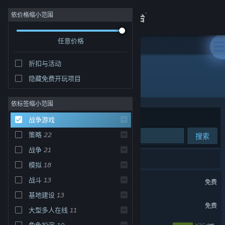
登录
依价格缩小范围
任意价格
商店
折扣与活动
关于
隐藏免费开玩项目
战争游戏
客服
依标签缩小范围
排序依据
相关性
战争游戏
查看桌面版网站
策略
22
搜索
战争
21
23 个匹配的搜索结果。
模拟
18
战意
战斗
13
免费
基地建设
13
三国：谋定天下
免费
大型多人在线
11
角色扮演
10