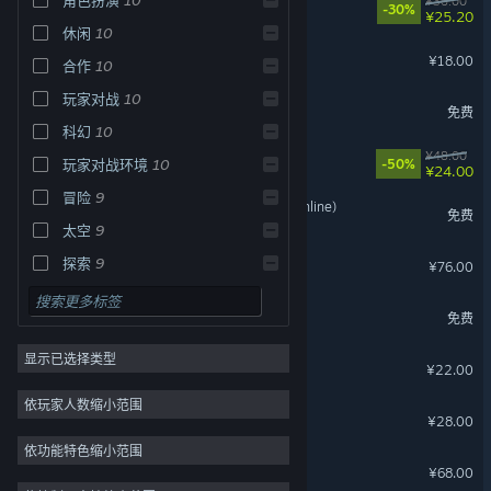
钢铁指挥官
¥36.00
-30%
¥25.20
休闲
10
三国志汉末霸业
¥18.00
合作
10
玩家对战
10
帝国：权杖与文明
免费
科幻
10
尼罗河勇士2
¥48.00
玩家对战环境
10
-50%
¥24.00
冒险
9
《星战前夜：晨曦》(EVE Online)
免费
太空
9
大荒先民
探索
9
¥76.00
超逼真的攻城模拟器
免费
显示已选择类型
深暗森林
¥22.00
依玩家人数缩小范围
群英荟
¥28.00
依功能特色缩小范围
EVE—440量子元
¥68.00