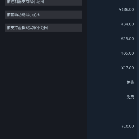
依控制器支持缩小范围
EVE—880量子元
¥136.00
依辅助功能缩小范围
EVE—220量子元
¥34.00
依支持虚拟现实缩小范围
EVE—15天欧米伽克隆
¥25.00
EVE—550量子元
¥85.00
EVE—110量子元
¥17.00
英雄之城3
免费
深空之劫
免费
抵抗者
动物：森林法则
关于蒸汽平台
|
退款政策
|
软件许可服务协议
|
¥18.00
个人信息保护政策
|
个人信息出境告知书
|
不良内容举报投诉
|
侵权投诉
|
家长监护
尼罗河勇士2 Demo