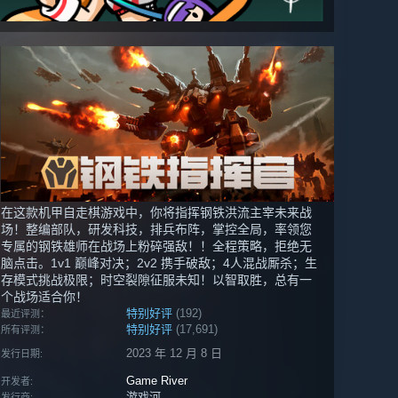
在这款机甲自走棋游戏中，你将指挥钢铁洪流主宰未来战
场！整编部队，研发科技，排兵布阵，掌控全局，率领您
专属的钢铁雄师在战场上粉碎强敌！！全程策略，拒绝无
脑点击。1v1 巅峰对决；2v2 携手破敌；4人混战厮杀；生
存模式挑战极限；时空裂隙征服未知！以智取胜，总有一
个战场适合你！
特别好评
(192)
最近评测：
特别好评
(17,691)
所有评测：
2023 年 12 月 8 日
发行日期:
Game River
开发者:
游戏河
发行商: