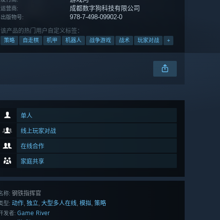
成都数字狗科技有限公司
运营商:
978-7-498-09902-0
出版物号:
该产品的热门用户自定义标签：
策略
自走棋
机甲
机器人
战争游戏
战术
玩家对战
+
单人
线上玩家对战
在线合作
家庭共享
钢铁指挥官
名称:
动作
独立
大型多人在线
模拟
策略
,
,
,
,
类型:
Game River
开发者: