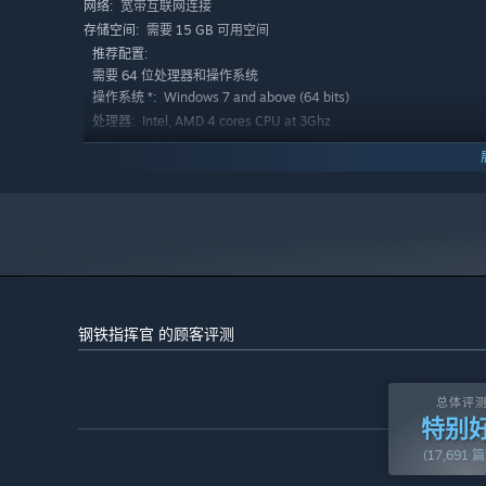
宽带互联网连接
网络:
需要 15 GB 可用空间
存储空间:
推荐配置:
需要 64 位处理器和操作系统
打造你独有的策略体系！
在
军工厂
中定制单位，在战斗中升
Windows 7 and above (64 bits)
操作系统 *:
坦克加装致命的自爆模组。用你独创的战法战胜强敌！
Intel, AMD 4 cores CPU at 3Ghz
处理器:
16 GB RAM
内存:
AMD Radeon R9 290, NVIDIA GeForce GTX 970
显卡:
12
DIRECTX 版本:
宽带互联网连接
网络:
需要 20 GB 可用空间
存储空间:
2024 年 1 月 1 日（PT）起，蒸汽平台客户端将仅支持 Windows 
*
钢铁指挥官 的顾客评测
总体评
特别
(17,691 