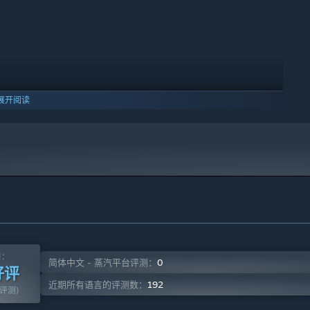
级以反制敌军。将狙击机甲改造为横扫集群的收割机器，或为重型
展开阅读
10 及更新版本。
测：
0
简体中文 - 蒸汽平台评测：
好评
192
近期所有语言的评测数：
篇评测)