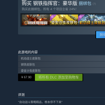
购买 钢铁指挥官：豪华版
捆绑包
(?)
购买此捆绑包，所有 4 个项目立省 24%！
捆
此游戏的内容
机动战士皮肤包
钢铁皮肤包
鎏金沙虫皮肤包
将所有 DLC 添加至购物车
¥ 67.90
评测
“自动战斗策略精品，根本停不下来”