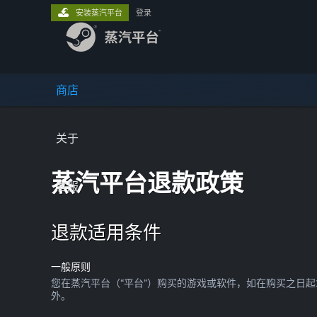
安装蒸汽平台
登录
商店
关于
蒸汽平台退款政策
客服
退款适用条件
一般原则
您在蒸汽平台（“平台”）购买的游戏或软件，如在购买之日起
外。