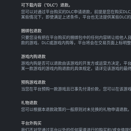
可下载内容（“DLC”）退款。
您可以对通过平台购买的DLC申请退款，前提是您在购买DL
某些情况下，即使满足上述条件，平台也无法提供某些DLC
捆绑包退款
只要您没有把在平台购买的捆绑包中的任何内容转让给他人且
款的游戏、DLC或游戏内购等，平台将会在交易页面上标明
游戏内购退款
游戏内购是否可以退款由该游戏的开发方或运营方决定，平
某一款游戏的游戏内购退款的具体规定，请详见该游戏的最
预购游戏退款
当您在平台预购一款游戏且已事先付清价款，您可以在该游
礼物退款
您可以根据本退款政策的一般原则对未兑换的礼物申请退款
平台外购买
我们不对您通过平台以外的任何渠道进行的购买和/或充值提