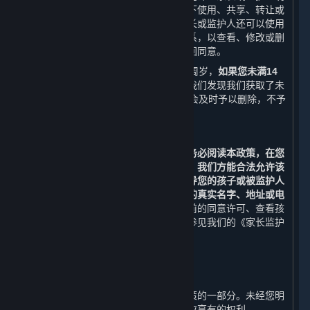
确同意或者保护未成年人所必要的情况下使用、共享、转让或
披露此信息。除本政策另有规定外，家长或监护人还可以使用
本政策第十条列明的联系方式与我们联系，以查看、修改或删
除其监护的未成年人的个人信息，或撤回同意。
使用内容和服务的用户的最低年龄为14周岁，
如果您未满14
周岁，请勿使用任何内容和服务。
如果我们发现我们获取了未
满14周岁的未成年人个人信息，我们将会及时予以删除，不予
保留。
（二） 家长和监护人须知
若您是未成年人的家长或监护人，
请您务必阅读本政策，在您
阅读、了解并同意本政策的所有内容后，我们方能合法允许该
未成年人使用平台。我们强烈建议您指导您的孩子或被监护人
未经允许不要在网络中向他人透露自己的真实名字、地址或电
话号码等个人信息。
如果您想要撤回先前的同意许可、查看孩
子或被监护人的信息或删除该信息，请参见我们的《家长监护
流程》。
九、 修订和更新
⏶
本政策可能被修订，该等修订构成本政策的一部分。未经您明
确同意，我们不会削减您按照本政策所应享有的权利。