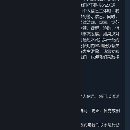
或个人信息保护工作机构的联系方式。我们将同时以推送通
知、公告等形式告知您。当难以逐一告知个人信息主体时，我
们会采取合理、有效的方式发布与您有关的警示信息。同时，
我们还将根据网络安全事件的等级按照法律法规、规章、规范
性文件或政府的政策、命令等要求采取封锁、缓解、追踪、消
除和恢复等措施进行实施应急处置，控制事态发展。如果您对
我们的个人信息保护措施有任何疑问，可通过本政策第十条约
定的联系方式联系我们。如您发现自己与使用内容和服务有关
的个人信息泄密，尤其是您的账户及密码发生泄露，请您立即
通过本政策第十条约定的联系方式联络我们，以便我们采取相
应措施，我们将在15日内给您回复。
七、 您如何管理您的个人信息
⏶
（一） 访问、更正和补充您的个人信息
您有权随时访问、更正或补充您的部分个人信息。您可以通过
以下方式进行操作：
1. 您可以通过平台客户端在您的账户中访问、更正、补充或删
除您的相关个人信息。
2. 您可以通过本政策第十条列明的联系方式与我们联系进行访