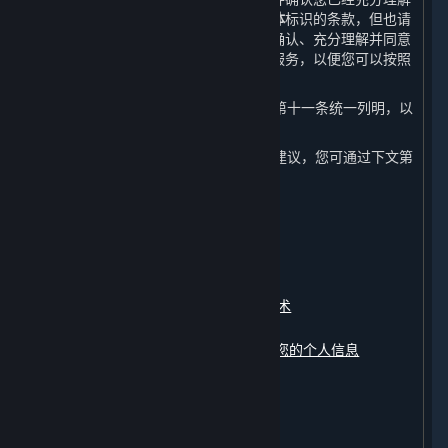
本政策所写明的内容。请特别注意以
粗体
标识的条款，但也请
注意本政策全文内容的重要性。您应在确认、充分理解并同意
本政策的全部内容后再开始使用内容和服务，以便您可以按照
本政策的指引做出您认为适当的选择。
4. 本政策中涉及的相关术语已在本政策第十一条统一列明，以
便您更好地理解和查阅。
5. 如对本政策内容有任何疑问、意见或建议，您可通过下文第
十条约定的联系方式与我们联系。
本政策包含以下内容：
一、
我们收集的数据
二、
我们如何使用您的个人信息
三、
我们如何使用Cookie及其同类技术
四、
我们如何存储您的个人信息
五、
我们如何共享、转让、公开披露您的个人信息
六、
我们如何保护您的个人信息
七、
您如何管理您的个人信息
八、
未成年人信息的保护
九、
修订和更新