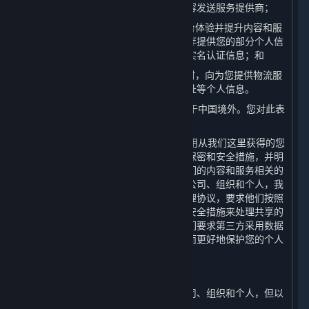
个人信息存储服务的云存储提供方和内容发送服务提供商；
（4） 为了向您提供全球统一的游戏平台体验并提升内容和服
务的安全机制，我们会向我们的合作伙伴提供您的部分个人信
息，但不会向我们的合作伙伴提供您的实名认证信息；和
（5） 我们可能在寄送实体商品或奖品时，向为您提供物流服
务的第三方物流公司分享您的姓名及地址等个人信息。
4. 上一条所提及的某些第三方有可能位于中国境外。您对此表
示知情并特别同意此安排。
5. 我们将努力促使我们的合作伙伴在使用从我们这里获得的您
的个人信息时遵守本政策及其他适用的保密和安全措施，并明
确要求其仅将共享的个人信息用于与我们的内容和服务相关的
用途。对我们主动与之共享个人信息的公司、组织和个人，我
们会与其签署严格的保密和个人信息处理协议，要求他们按照
相关协议、本政策以采取相关的保密和安全措施来处理共享的
个人信息。在个人敏感信息使用上，我们要求第三方采用数据
匿名化、去标识化或其他处理技术，从而更好地保护您的个人
信息。
（二） 转让
我们不会将您的个人信息转让给任何公司、组织和个人，但以
下情况除外：