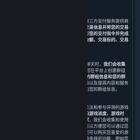
被收集和储存。
3. 支付功能
在您下单后，您可以选择与我们合作的第三方支付服务提供商
所提供的支付服务。
我们需要收集您的交易信息并将您的交易
信息与该等支付服务提供商共享，以执行您的支付指令并完成
支付。
收集并共享的交易信息包括
交易金额、交易标的、交易
时间与订单号
（以下合称“
交易信息
”）。
4. 社交功能
当您通过平台添加好友和/或与好友进行聊天时，
我们会收集
您的好友列表和您与好友的聊天消息
;当您在平台上创建群组
和/或与群组进行聊天时，我们会收集
您的群组信息和您的群
组聊天消息。
为了改善您使用平台的体验以及提高内容和服务
的质量，我们可能会使用您的好友列表和您的群组信息。
5. 游戏数据、评测、鉴赏家、标签功能
您可以通过您的账户查看您已购买、已关注和参与评测的游戏
的相关信息，例如
近期运行的游戏、您的游戏进度、游戏时
间、成就、排行榜、近期共同游戏的玩家
，我们会收集和使用
上述数据及其他与内容和服务相关的信息以方便您可以通过您
的账户随时查看此类信息。通过平台，您可以购买您喜爱的游
戏，也可以使用我们为您精心设计的多种多样的功能，例如您