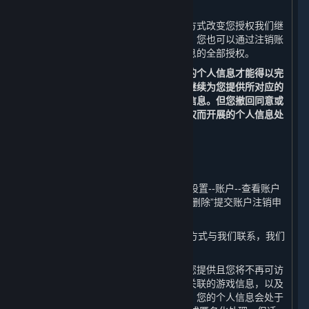
（三） 改变您授权范围或撤回您的授权
您可以通过删除信息、关闭设备功能等方式改变您授权我们继
续收集个人信息的范围或撤回您的授权。您也可以通过注销账
户的方式，撤回我们继续收集您个人信息的全部授权。
请您理解，每个业务功能需要一些基本的个人信息才能得以完
成，当您撤回同意或授权后，我们无法继续为您提供所对应的
内容和服务，也不再处理您相应的个人信息。但您撤回同意或
授权的决定，不会影响此前基于您的授权而开展的个人信息处
理。
（四） 注销您的账户
您可以通过以下方式申请注销您的账户：
1. 您可以通过平台客户端的“蒸汽平台--设置--账户--查看账户
明细--删除我的蒸汽平台账户--前往账户删除”提交账户注销申
请；
2. 您可以通过本政策第十条列明的联系方式与我们联系，我们
将协助您申请注销您的账户。
在您主动注销账户之后，我们将停止为您提供且您将不再可访
问内容和服务、您的账户、与您的账户关联的游戏信息，以及
您的账户原先可访问的其他服务。此外，您的个人信息会处于