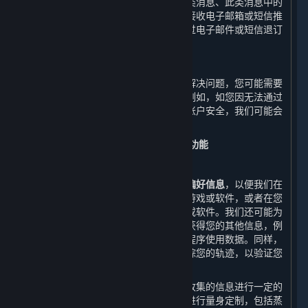
情况下，我们会收集有关您是否打开此类消息、此类消息中的
哪些链接被打开等相关信息。如您拒绝接收电子邮箱或短信推
送的商业信息，您可以随时在平台、通过电子邮件或短信退订
或撤销同意接收商业信息推送。
8. 客户支持服务
在您接受客户支持服务时，为了帮助您解决问题，您可能需要
提供本政策中未明确提及的其他信息，例如，如您因无法通过
密码成功登录账户而投诉，为确保您的账户安全，我们可能会
要求您提供身份信息。
（二） 改进我们的内容和服务所必需的功能
1. 市场营销
我们会收集您的
订单信息、浏览信息和偏好信息
，以便我们在
您启动平台时向您展示您可能感兴趣的游戏或软件，或者在您
搜索时向您展示您可能希望找到的游戏或软件。我们还可能为
了改进内容和服务的质量的合理需要而获得您的其他信息，例
如通过自动电子交互收集的数据和应用程序使用数据。同样，
我们也将通过我们的网站和应用程序跟踪您的轨迹，以验证您
不是机器人，并优化我们的内容和服务。
为了改善您的用户体验，我们可能会对收集的信息进行一定的
处理，以便我们能够根据您的个性需求进行量身定制，包括蒸