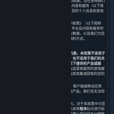
世界
”或“
我们
”）尊重并保护用户的隐私和数据。您在使用我们
通过蒸汽平台（以下简称“
平台
”）提供的内容和服务（以下简
称“
内容和服务
”）时，我们会收集和使用您的个人信息和其他
不具有识别性的相关数据。
我们希望通过本《蒸汽平台个人信息保护政策》（以下简称
“
本政策
”）向您说明我们在您使用我们的平台及内容和服务时
如何收集、使用、存储、共享和转让这些数据，以及我们为您
提供的访问、更新、删除和保护这些数据的方式。
鉴于此，我们提醒您：
1. 本政策仅适用于平台。
需要特别说明的是，本政策不适用于
第三方通过平台向您提供的产品或服务，也不适用于我们的关
联方在另行独立设置的个人信息保护政策下提供的产品或服
务。
例如，您在通过平台购买或使用游戏运营商提供的游戏服
务时，您向该等游戏运营商提供的数据或其收集或获取的您的
数据不适用本政策。
2. 当您通过内容和服务链接到其他网站、客户端或移动应用
时，本政策并不适用于该等第三方渠道或产品，我们也无法控
制该等第三方渠道或产品。
3. 本政策与您使用的内容和服务息息相关。对于本政策中与您
的权益可能存在重大关系的条款，我们已采用
粗体
标识进行标
注。在使用平台前，请您务必审慎阅读并确认您已经充分理解