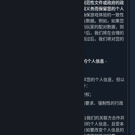
除或匿名化处理，
但法律法规、规章、规范性文件或政府的政
策、命令等另有要求或为履行我们的合规义务而保留您的个人
信息的情形除外。
在某些情况下，为了确保游戏体验的一致性
等目的，无法完全删除您在账户中的所有数据。例如，如果您
所购买的游戏中的排位赛信息会影响其他玩家的配对数据，则
不会删除该信息。当您成功申请注销账户后，我们将在合理的
时间内完成对您的账户注销审核，审核通过后，我们将对您的
个人信息进行删除或匿名化处理。
五、 我们如何共享、转让、公开披露您的个人信息
⏶
（一） 共享
1. 我们不会与任何公司、组织和个人共享您的个人信息，但以
下情况及本政策明确规定的其他情形除外：
（1） 我们已事先获得您明确的同意或授权；
（2） 根据适用的法律法规、法律程序的要求、强制性的行政
或司法要求所必须的情况下进行提供。
2. 为了提供优质的服务，我们可能需要与我们的关联方合作并
共享您的个人信息。但我们只会共享必要的个人信息，且受本
政策中所声明目的的约束。我们的关联方如要改变个人信息的