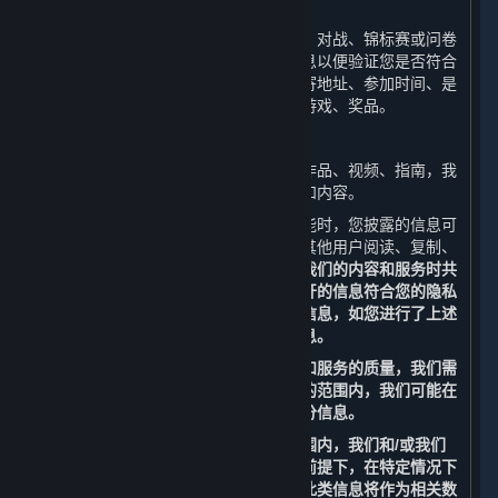
（1） 活动
当您参与线上或线下活动时（包括比赛、对战、锦标赛或问卷
调查），我们会收集和使用您的相关信息以便验证您是否符合
活动资格并向您进行奖品派送，例如邮寄地址、参加时间、是
否符合资格、是否已过期、获奖时间、游戏、奖品。
（2）内容上传功能
如您上传、发布游戏文件、截图、美术作品、视频、指南，我
们会收集和使用您所上传、发布的信息和内容。
当您使用平台的社交功能、内容上传功能时，您披露的信息可
能会成为公开信息。这些信息可能会被其他用户阅读、复制、
收集或使用。
请您谨慎考虑是否在使用我们的内容和服务时共
享甚至公开分享相关信息，以确保您公开的信息符合您的隐私
偏好。请勿上传、发布或分享任何个人信息，如您进行了上述
操作，我们将无法完全保护您的个人信息。
为改善您使用平台的体验以及提高内容和服务的质量，我们需
要合作伙伴的支持。为此，在法律允许的范围内，我们可能在
特定情况下委托我们的合作伙伴收集部分信息。
为保护您的个人信息，在法律允许的范围内，我们和/或我们
的合作伙伴也可能在不识别个人身份的前提下，在特定情况下
访问、收集、存储和使用部分信息，且此类信息将作为相关数