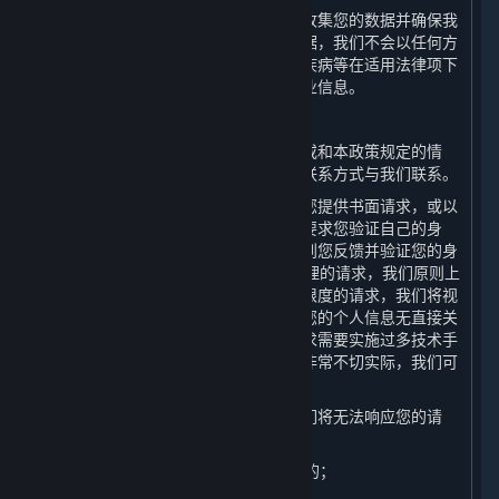
为了避免为本政策中未载明的其他目的收集您的数据并确保我
们在您授权同意的范围内容收集您的数据，我们不会以任何方
式和途径向您推送涉及宗教信仰、性、疾病等在适用法律项下
被视为敏感的关于产品及服务信息的商业信息。
（六） 响应您的请求
如果您认为我们存在任何违反法律法规或和本政策规定的情
形，您均可以通过本政策第十条列明的联系方式与我们联系。
为了保障您的信息安全，我们可能需要您提供书面请求，或以
其他方式证明您的身份。我们可能会先要求您验证自己的身
份，然后再处理您的请求。我们将在收到您反馈并验证您的身
份后的15日内答复您的请求。对于您合理的请求，我们原则上
不收取费用，但对多次重复、超出合理限度的请求，我们将视
情收取一定成本费用。如果您的请求与您的个人信息无直接关
联，或您无端重复提出请求，或您的请求需要实施过多技术手
段、可能给他人合法权益带来风险或者非常不切实际，我们可
能会予以拒绝。
在以下情形中，按照法律法规要求，我们将无法响应您的请
求：
1. 与我们履行法律法规规定的义务相关的；