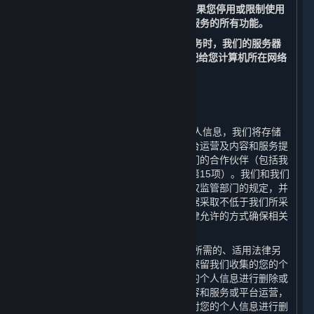
置来管理Cookies的使用。
但请注意，如果您停用或限制使用
Cookies，您可能无法正常使用内容和服务的所有功能。
（二） 当您访问和使用我们的内容和服务时，我们的服务器
会记录您的IP地址。该IP地址是自动分配给您计算机所在网络
的一组数字。
四、 我们如何存储您的个人信息
⏶
（一） 在中华人民共和国境内收集的个人信息，我们将存储
在中华人民共和国境内。为更好地为平台运营及内容和服务提
供支持，您的部分数据可能被传输至我们的合作伙伴（包括我
们的许可方，其联系方式请见第十一条第15项）。我们和我们
的合作伙伴会遵守适用的法律法规和有权监管部门的规定，并
且我们会要求我们的合作伙伴对您的数据采取不低于我们所采
取的数据安全保护措施。我们亦会以法律允许的方式确保相关
数据的存储安全。
（二） 我们只会在达成本政策所述目的所需的、适用法律另
行要求的或基于您的同意的最短期限内保留我们收集的您的个
人信息，在超出存储期限后我们会对您的个人信息进行删除或
者匿名化处理。此外，如果我们终止内容和服务或平台运营，
我们会在终止内容和服务或平台运营后对您的个人信息进行删