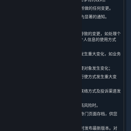
（一） 我们会在本页面上发布对本政策所做的任何变更。
（二） 对于重大变更，我们还会提供更为显著的通知。
（三） 本政策所指的重大变更举例如下：
1. 我们的平台服务模式发生重大变化而导致的变更，如处理个
人信息的目的、处理的个人信息类型、个人信息的使用方式
等；
2. 我们在所有权结构、组织架构等方面发生重大变化，如业务
调整、收购兼并等引起的所有者变更等；
3. 个人信息共享、转让或公开披露的主要对象发生变化；
4. 您参与个人信息处理方面的权利及其行使方式发生重大变
化；
5. 我们负责处理个人信息安全的部门、联络方式及投诉渠道发
生变化时；
6. 个人信息安全影响评估报告表明存在高风险时。
（四） 我们还会将本政策的此前版本在专门页面存档，供您
查阅。
（五） 当本政策进行更新后，我们会及时发布最新版本。对