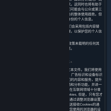
计中，以使内容和服务更加符合您的需求。这同时也将有助于
我们更好地理解和服务我们的用户。我们可能会与公众或第三
方共享这些统计信息，以展示内容和服务的整体使用趋势。但
这些统计信息不包含任何可用来识别您身份的个人信息。
（六） 当我们展示您的个人信息时，我们会采用包括内容替
换、假名等方式对您的个人信息进行处理，以保护您的个人信
息安全。
（七） 当我们要将您的个人信息用于本政策未载明的任何其
他用途时，我们会再次征求您的授权同意。
三、 我们如何使用Cookie及其同类技术
⏶
（一） Cookies是放置于您计算机上的文本文件。我们将使用
Cookie及类似技术（如网站信标、像素、广告标识和设备标识
符等）以帮助我们分析用户如何使用我们的内容和服务，提升
内容和服务的质量与体验，增强市场营销和分析功能，并进一
步加强我们网站的性能。Cookies的使用在互联网领域十分普
遍。虽然绝大多数浏览器会自动接受Cookies, 但是，只有您才
可以最终决定是否接受Cookies。您可以通过调整浏览器设置
阻止Cookies的接收，要求浏览器向您发送接收Cookies的通
知，或者停用Cookies。您可以通过调整您使用的浏览器的设