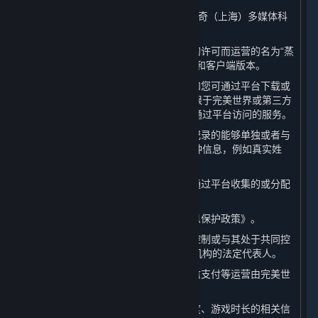
1. “
完美世界
”或“
我们
”：系指完美世界征奇（上海）多媒体科
技有限公司。
2. “
平台
”：系指由完美世界基于许可方的许可而运营的名为“蒸
汽平台”的游戏分发平台，包括其网页版和客户端版本。
3. “
内容和服务
”：系指蒸汽平台客户端和您可通过平台下载或
访问的软件、内容及其更新，包括但不限于完美世界或第三方
提供的视频游戏和游戏内内容，以及可通过平台访问的服务。
4. “
个人信息
”：系指以电子或其他方式记录的能够单独或者与
其他信息结合识别特定自然人身份的各种信息，例如真实姓
名、电话号码或官方身份编号。
5. “
相关数据
”：系指除个人信息以外的通过平台收集的或分配
给您的数据，包括Steam ID和游戏数据。
6. “
本政策
”：系指本《蒸汽平台个人信息保护政策》。
7. “
关联方
”：系指完美世界控制、受其控制或与其处于共同控
制下的任何公司、机构以及上述公司或机构的法定代表人。
8. “
支付服务提供商
”：系指支付宝、微信支付等运营由完美世
界接入平台的支付通道的公司或机构。
9. “
游戏数据
”：系指游戏偏好、游戏进度、游戏时长的相关信