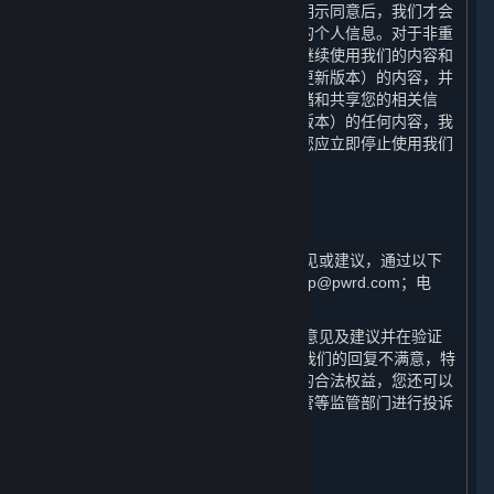
于本政策的重大变更，只有在获取您的明示同意后，我们才会
按照更新后的声明收集、使用和存储您的个人信息。对于非重
大变更，您使用或在我们更新本政策后继续使用我们的内容和
服务，即意味着您同意本政策（包括其更新版本）的内容，并
且同意我们按照本政策收集、使用、存储和共享您的相关信
息。如果您不同意本政策（包括其更新版本）的任何内容，我
们将无法为您提供我们的内容和服务，您应立即停止使用我们
的内容和服务。
十、 如何联系我们
⏶
（一） 如果您对本政策有任何疑问、意见或建议，通过以下
方式与我们联系：邮箱：steamchinahelp@pwrd.com；电
话：021-51796887。
（二） 一般情况下，我们将在收到您的意见及建议并在验证
您用户身份后的15日内回复。如果您对我们的回复不满意，特
别是我们的个人信息处理行为损害了您的合法权益，您还可以
向网信部门、工信部门、公安及市场监管等监管部门进行投诉
或举报。
十一、 术语及定义
⏶