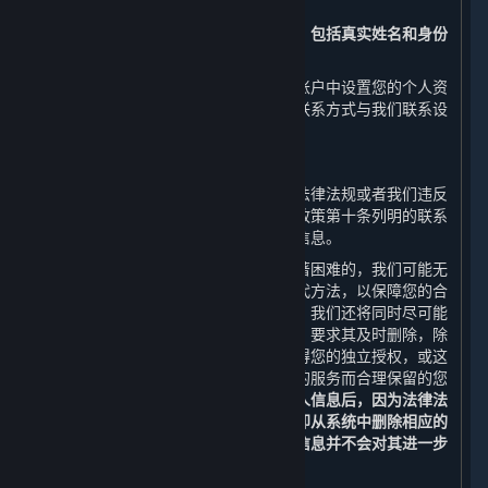
问、更正或补充您的个人信息。
请注意，您注册时提交的实名认证信息，包括真实姓名和身份
证号码，将无法进行更正。
此外，您还可以通过平台客户端在您的账户中设置您的个人资
料公开事宜或通过本政策第十条列明的联系方式与我们联系设
置您的个人信息公开事宜。
（二） 删除您的个人信息
如果我们处理您的个人信息的行为违反法律法规或者我们违反
了您和我们之间的约定，您可以通过本政策第十条列明的联系
方式与我们联系，向我们申请删除个人信息。
如您的请求需要付出高额成本或存在显著困难的，我们可能无
法响应您的请求，但我们会向您提供替代方法，以保障您的合
法权益。若我们决定响应您的删除请求，我们还将同时尽可能
通知从我们获得您的个人信息的第三方，要求其及时删除，除
非法律法规另有规定，或这些第三方获得您的独立授权，或这
些第三方为保证您仍可正常使用其提供的服务而合理保留的您
的个人信息。
当您或我们协助您删除个人信息后，因为法律法
规和安全技术的要求，我们可能不会立即从系统中删除相应的
备份信息，我们将安全地存储您的个人信息并不会对其进一步
使用，直到清除备份或实现匿名化。