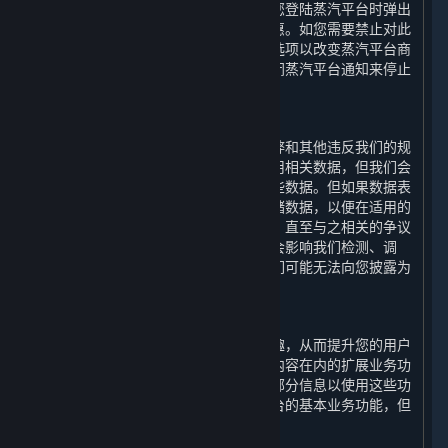
汽平台商店页面显示的内容和服务以及您登陆蒸汽平台时弹出
的内容和服务的更新、相关的建议和优惠。如您需要禁止对此
类信息的处理，您可以通过设置特定筛选项以改变蒸汽平台商
店页面显示的内容和服务，或者通过关闭蒸汽平台通知来停止
登陆蒸汽平台时弹出的通知信息。
2. 检测违规功能
为了检测、调查、处理和预防欺诈、作弊和其他违反我们的规
定和适用法律的行为，我们会收集和使用相关数据，但我们会
仅在上述目的所需的最短时间内存储这些数据。但如果数据表
明可能发生违规行为，我们将进一步存储数据，以便在适用的
诉讼时效期间用于主张索赔或进行抗辩，直至与之相关的争议
得到解决。请注意，如果披露此类信息会影响我们检测、调
查、处理和防止违规行为的机制，则我们可能无法向您披露为
此目的而存储的特定数据。
3. 扩展业务功能
为提升您通过平台运行游戏的便捷和乐趣，从而提升您的用户
体验，我们的平台会提供包括如下所列内容在内的扩展业务功
能。您可选择授权我们收集和使用您的部分信息以使用这些功
能；如您拒绝授权，您依然可以使用平台的基本业务功能，但
您将无法正常使用下列功能：