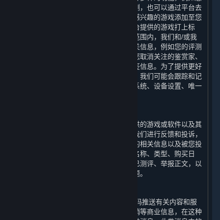
可以通过平台对您感兴趣的游戏进行评测，也可以通过平台去
关注您喜爱的鉴赏家的评测；您可以将感兴趣的游戏添加至您
的愿望单，也可以选择适当的词语为平台提供的游戏打上标
签。为了实现上述功能，在法律允许的范围内，我们和/或我
们的合作伙伴会收集和使用您的上述相关信息，例如您的评测
内容、评测的游戏、您关注的鉴赏家、您取消关注的鉴赏家、
您的鉴赏家评测、您对评测的投票和标签信息。为了提供更好
的用户体验以及优化我们的内容和服务，我们可能会跟踪和记
录您使用的设备信息，包括设备的操作系统、设备设置、唯一
设备识别码和崩溃数据。
6. 举报功能
您在使用平台的过程中，可以对平台提供的游戏或软件以及其
他用户使用平台的行为通过举报功能向我们进行反馈和投诉，
我们会收集和使用您举报的游戏或软件的相关信息以及被您投
诉的用户的相关信息，例如游戏或软件名称、类型、购买日
期、游戏时长、是否为受限用户、是否已测评、举报正文，以
便我们可以协助您解决您反馈的相关问题。
7. 商业信息推送功能
我们可能会向您的电子邮箱和/或手机号码推送有关内容和服
务以及平台提供的游戏或软件的优惠促销等商业信息，在这种