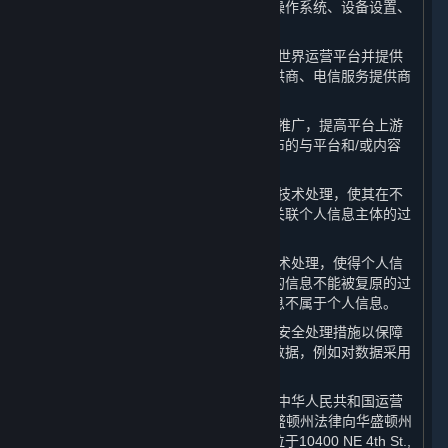
息，以及所使用设备的相关信息，包括操作系统、设备设置、
唯一设备识别码和崩溃数据。
10. “
合作伙伴
”：系指提供服务帮助完美世界运营平台并提供
内容和服务的第三方，包括支付服务提供商、电信服务提供商
和许可方。
11. “
商业信息
”：系指为进行内容和服务推广，提高平台上游
戏或软件销量和平台知名度之目的而发布的与平台和/或内容
和服务相关的信息。
12. “
去标识化
”：系指通过对个人信息的技术处理，使其在不
借助额外信息的情况下，无法识别或者关联个人信息主体的过
程。
13. “
匿名化
”：系指通过对个人信息的技术处理，使得个人信
息主体无法被识别或者关联，且处理后的信息不能被复原的过
程。个人信息经匿名化处理后所得的信息不属于个人信息。
14. “
已处理数据
”：系指已被采取合理的安全处理措施以保障
数据的安全性及数据主体的隐私的相关数据，例如对数据采用
加密、去标识化及匿名化技术。
15. “
许可方
”：系指授权许可完美世界在中华人民共和国运营
平台的Valve Corporation（一家根据华盛顿州法律向华盛顿州
州务卿申请设立并存续公司，注册地址位于10400 NE 4th St.,