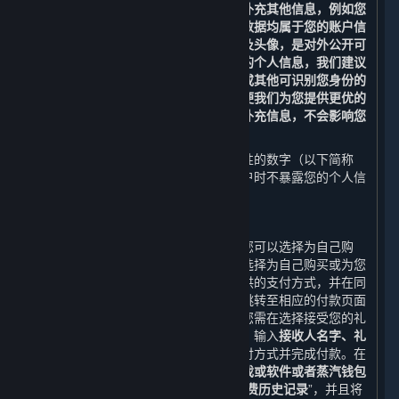
验证，即不得随意变更，但您可以修改补充其他信息，例如您
的昵称、电子邮箱、密码及头像，这些数据均属于您的账户信
息。您提供的部分数据，例如您的昵称及头像，是对外公开可
见的。为了保护您的隐私，避免泄露您的个人信息，我们建议
您不要在此类数据中使用您的真实姓名或其他可识别您身份的
信息。您还可以提供更多的账户信息以便我们为您提供更优的
内容和服务体验，但如果您不提供这些补充信息，不会影响您
使用平台的基本功能。
您的账户会被自动分配一串不具有识别性的数字（以下简称
“
Steam ID
”），以便我们在查阅您的帐户时不暴露您的个人信
息。
2. 下单交易功能
当您购买您购物车内的内容和服务时，您可以选择为自己购
买，也可以选择作为礼物购买。如果您选择为自己购买或为您
的蒸汽钱包充值，您需选择一种平台提供的支付方式，并在同
意《蒸汽平台软件许可及服务协议》后跳转至相应的付款页面
完成付款；如果您选择作为礼物购买，您需在选择接受您的礼
物的好友以及礼物发送时间（可选）后，输入
接收人名字、礼
物信息、您的寄语及您的签名，
选择支付方式并完成付款。在
您选择付款后，平台会生成
您购买该游戏或软件或者蒸汽钱包
充值的订单。
上述所有信息构成您的“
消费历史记录
”，并且将