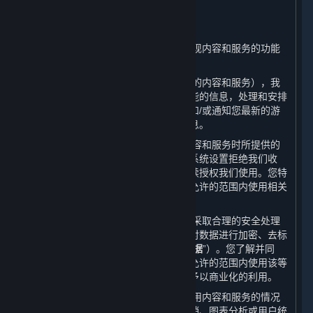
二、 我们如何使用您的个人信息
⏶
（一） 我们会根据本政策的规定并为实现内容和服务的功能
对所收集的数据进行使用。
（二） 根据收集的数据（包括您所订购的内容和服务），我
们会通知您有关更新或升级的服务和功能的信息，处理和安排
您所需的客户支持、技术咨询或问题，和/或通知您最新的游
戏更新、竞赛、促销信息、特殊活动信息。
（三） 请您注意，就您在使用我们的内容和服务时所提供的
所有个人信息，除非被您删除或您通过系统设置拒绝我们收
集，否则您将被视为在使用平台期间持续授权我们使用。您特
此同意，我们和我们的合作伙伴在法律允许的范围内使用相关
数据。
（四） 在收集您的个人信息后，我们会采取合理的安全处理
措施来保护信息的安全性，例如，通过对数据进行加密、去标
识化和匿名化处理（以下简称“
已处理数据
”）。您了解并同
意，我们和我们的合作伙伴有权在法律允许的范围内使用该等
已处理数据并对用户数据库进行分析并予以商业化的利用。
（五） 我们和我们的合作伙伴会对您使用内容和服务的情况
进行统计，将这些统计信息用于市场营销、图表分析或用户统