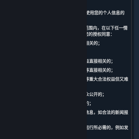
据处理。
（三） 无需征得您的授权同意而收集和使用您的个人信息的
情形
您充分理解并同意，我们在法律允许的范围内，在以下任一情
况下收集、使用您的个人信息无需征得您的授权同意：
1. 与我们履行适用法律法规规定的义务相关的；
2. 与国家安全、国防安全直接相关的；
3. 与公共安全、公共卫生、重大公共利益直接相关的；
4. 与刑事侦查、起诉、审判和判决执行等直接相关的；
5. 出于维护您或其他个人的生命、财产等重大合法权益但又难
以得到您授权同意的；
6. 所涉及的个人信息是您自行向社会公众公开的；
7. 根据您的要求签订和履行合同所必需的；
8. 从合法公开披露的信息中收集的个人信息，如合法的新闻报
道、政府信息公开等渠道；
9. 维护所提供的内容和服务的安全稳定运行所必需的，例如发
现、处置内容和服务故障。