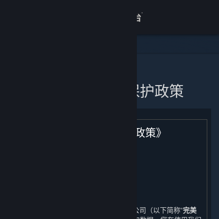
登录
商店
关于
主页
蒸汽平台个人信息保护政策
客服
查看桌面版网站
《蒸汽平台个人信息保护政策》
生效日期：2021年11月11日
引言
完美世界征奇（上海）多媒体科技有限公司（以下简称“
完美