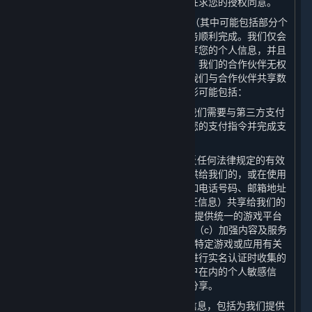
处理目的使用个人信息的，我们将再次征求您的授权同意。
3. 我们可能会向合作伙伴共享您的数据（其中可能包括部分个
人信息），以保障为您提供的内容和服务顺利完成。我们仅会
出于合法、正当、必要、特定的目的共享您的个人信息，并且
只会共享提供内容和服务所必要的数据。我们的合作伙伴无权
将共享的个人信息用于任何其他用途。我们与合作伙伴共享数
据（其中可能包括部分个人信息）的情形可能包括：
（1） 为了实现平台的基本交易功能，我们需要与第三方支付
服务提供商共享您的
交易信息
，以确认您的支付指令并完成支
付；
（2） 您在购买内容和服务后，在不违反任何法律规定的有效
审批要求的前提下，我们可能会将您提供给我们的，或在使用
我们的内容及服务时产生的部分数据，如电话号码、邮箱地址
及IP地址、用户名及头像（不含实名认证信息）共享给我们的
许可方或其他合作伙伴，以便为您（a）提供统一的游戏平台
体验；（b）提供维护和游戏相关服务；（c）加强内容及服务
的安全性；以及（d）向您发送与订阅及特定游戏或应用有关
的商业信息。对于我们在您根据本政策进行实名认证时收集的
个人信息，以及包括特殊身份及金融账户在内的个人敏感信
息，我们在任何情况下均不会向第三方分享。
（3） 向电信服务提供商提供您的个人信息，包括为我们提供