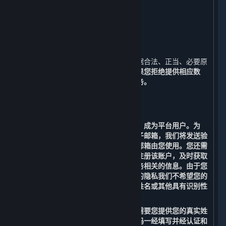
十、
如何联系我们
十一、
术语及定义
一、 我们收集的数据
⏶
为了实现内容和服务之功能，我们会根据合法、正当、必要原
则向您收集必要数据，请详见下文。
如果您拒绝提供相应数
据，您将无法正常使用平台及内容和服务。
（一） 运行平台所必需的功能
1. 用户注册功能
您需要注册一个账户（以下简称“账户”）成为平台用户。为
此，您首先需要提供您本人的有效的电子邮箱，我们将发送验
证码到您提供的电子邮箱来验证该电子邮箱由您使用。您还需
要提供用户名、密码及手机号码，以便注册该账户，及时获取
包括消费情况、优惠促销等与内容和服务相关的信息。由于您
的用户名可能会向公众展示，为保护您的隐私我们不希望您的
个人信息被公开披露，请勿将您的真实姓名或其他具有识别性
的信息用于您的用户名。
为满足法规要求进行实名认证，我们还需要您提供您的真实姓
名和身份证号码。真实姓名和身份证号码一经填写并经认证和