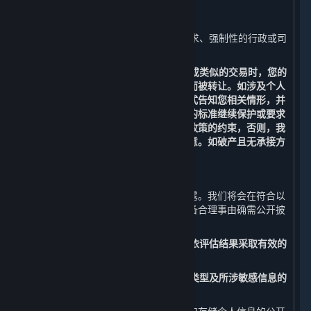
1. 我们已事先获得您明确的同意或授权；
2. 根据适用的法律法规、法律程序的要求、强制性的行政或司
法要求所必须的情况进行提供；和
3. 在涉及合并、收购、资产转让、破产或类似的交易时，您的
个人信息有可能作为此类交易的一部分而被转让。如涉及个人
信息转让，我们将通过通知、公告等形式告知您相关情形，并
会按照法律法规及不低于本政策所要求的标准继续保护或要求
新的持有您个人信息的受让方继续受本政策的约束，否则，我
们将要求该受让方重新向您征求授权同意。如破产且无承接方
的，您的个人信息将做删除处理。
（三） 公开披露
您的个人信息原则上不会被我们公开披露。我们将会在符合以
下要求的情况下，经法律法规授权或具备合理事由确需公开披
露时，公开披露您的个人信息：
1. 事先开展个人信息安全影响评估，并依评估结果采取有效的
保护措施；和
2. 向您告知公开披露个人信息的目的、类型及所涉敏感信息的
内容，并事先征得您的明示同意。