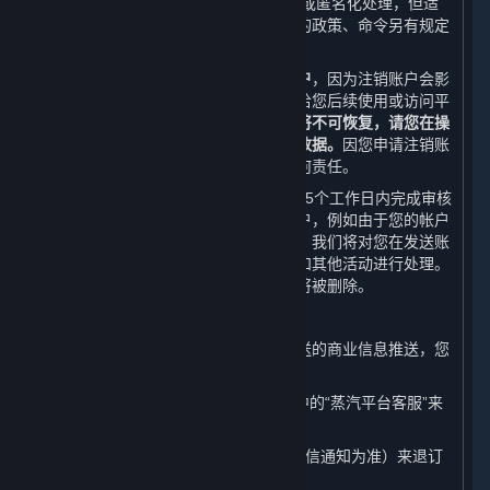
不可被检索、访问的状态或者被删除和/或匿名化处理，但适
用法律法规、规章、规范性文件或政府的政策、命令另有规定
的除外。
我们在此提醒您，
请您谨慎选择注销账户
，因为注销账户会影
响您正常使用或访问内容和服务或者会给您后续使用或访问平
台带来诸多不便。
您的账户一旦被注销将不可恢复，请您在操
作之前自行备份账户相关的所有信息和数据。
因您申请注销账
户对您造成的不利影响，我们不承担任何责任。
在收到您的账户注销申请后，我们将在15个工作日内完成审核
和处理，以避免您因错误而注销您的帐户，例如由于您的帐户
密码丢失或遭遇黑客攻击。在宽限期内，我们将对您在发送账
户注销申请之前已发起的账务进行结算和其他活动进行处理。
在宽限期后，与您帐户相关的个人信息将被删除。
（五） 取消商业信息推送
如果您不想接受我们以如下形式给您发送的商业信息推送，您
随时可通过以下方式取消：
1. 您可以通过平台客户端的“帮助”选项中的“蒸汽平台客服”来
取消我们给您发送的电子邮件推送；
2. 您可以随时回复“TD”或“T”（具体以短信通知为准）来退订
我们给您发送的商业信息手机推送。