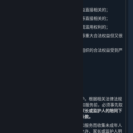
2. 与国家安全、国防安全直接相关的；
3. 与公共安全、公共卫生、重大公共利益直接相关的；
4. 与刑事侦查、起诉、审判和执行判决等直接相关的；
5. 我们有充分证据表明您存在主观恶意或滥用权利的；
6. 出于维护您或其他个人的生命、财产等重大合法权益但又很
难得到您授权同意的；
7. 响应您的请求将导致您或其他个人、组织的合法权益受到严
重损害的；
8. 涉及商业秘密的。
八、 未成年人个人信息的保护
⏶
（一） 未成年人个人信息的收集
我们非常重视对未成年人个人信息的保护。根据相关法律法规
的规定，若您未满18周岁，在使用内容和服务前，必须事先取
得您的家长或监护人的同意，
并在您的家长或监护人的陪同下
阅读本政策，并特别注意未成年人使用条款。
对于经家长或监护人同意使用平台内容和服务而收集未成年人
个人信息的情况，我们只会在法律法规允许、家长或监护人明