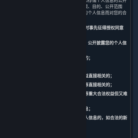
如公开您的个人信息，我们将准确记录和存储个人信息的公开
披露的情况，包括公开披露的日期、规模、目的、公开范围
等。此外，我们还将承担因公开披露您的个人信息而对您的合
法权益造成损害的相应责任。
（四） 共享、转让、公开披露个人信息时事先征得授权同意
的例外
请注意，以下情形中，我们共享、转让、公开披露您的个人信
息不必事先征得您的授权同意：
1. 与我们履行法律法规规定的义务相关的；
2. 与国家安全、国防安全直接相关的；
3. 与公共安全、公共卫生、重大公共利益直接相关的；
4. 与刑事侦查、起诉、审判和判决执行等直接相关的；
5. 出于维护您或其他个人的生命、财产等重大合法权益但又难
以得到您本人授权同意的；
6. 您自行向社会公众公开的您的个人信息；
7. 从合法公开披露的信息中收集您的个人信息的，如合法的新
闻报道、政府信息公开等渠道。