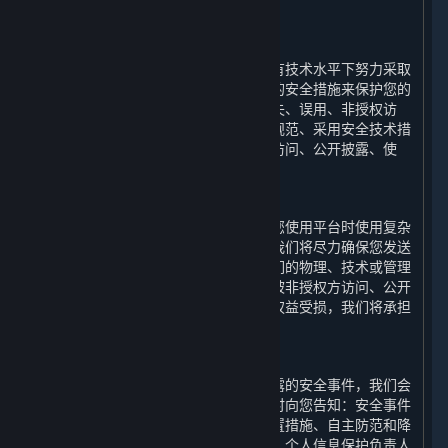
六、 我们如何保护您的个人信息
⏶
（一） 技术与措施
为保障您的个人信息安全，我们会在现有技术水平下努力采取
合理必要的物理、技术和行政管理方面的安全措施来保护您的
个人信息，以防止您的个人信息遭受丢失、误用、非授权访
问、披露和更改，包括建立合理的制度规范、采用安全技术措
施来防止您的个人信息遭到未经授权的访问、公开披露、使
用、修改、损坏或丢失。
（二） 风险提示
互联网并非绝对安全的环境，我们建议您使用平台时使用复杂
密码，并妥善保护您的个人信息安全。我们将尽力确保您发送
给我们的任何信息的安全性。如果因我们的物理、技术或管理
防护设施遭到破坏，导致您的个人信息被非授权方访问、公开
披露、篡改、或毁坏，进而使您的合法权益受损，我们将承担
相应的法律责任。
（三） 事后救济
若我们确认我们的终端发生个人信息泄露的安全事件，我们会
启动应急预案，阻止安全事件扩大并及时向您告知：安全事件
的内容和影响、已采取或将要采取的处置措施、自主防范和降
低风险的建议、针对您提供的补救措施、个人信息保护负责人