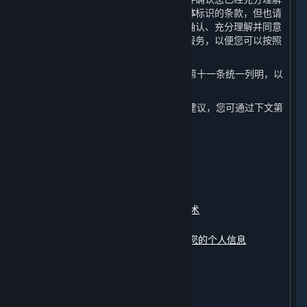
本政策所写明的内容。请特别注意以
粗体
标识的条款，但也请
注意本政策全文内容的重要性。您应在确认、充分理解并同意
本政策的全部内容后再开始使用内容和服务，以便您可以按照
本政策的指引做出您认为适当的选择。
4. 本政策中涉及的相关术语已在本政策第十一条统一列明，以
便您更好地理解和查阅。
5. 如对本政策内容有任何疑问、意见或建议，您可通过下文第
十条约定的联系方式与我们联系。
本政策包含以下内容：
一、
我们收集的数据
二、
我们如何使用您的个人信息
三、
我们如何使用Cookie及其同类技术
四、
我们如何存储您的个人信息
五、
我们如何共享、转让、公开披露您的个人信息
六、
我们如何保护您的个人信息
七、
您如何管理您的个人信息
八、
未成年人信息的保护
九、
修订和更新