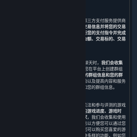
被收集和储存。
3. 支付功能
在您下单后，您可以选择与我们合作的第三方支付服务提供商
所提供的支付服务。
我们需要收集您的交易信息并将您的交易
信息与该等支付服务提供商共享，以执行您的支付指令并完成
支付。
收集并共享的交易信息包括
交易金额、交易标的、交易
时间与订单号
（以下合称“
交易信息
”）。
4. 社交功能
当您通过平台添加好友和/或与好友进行聊天时，
我们会收集
您的好友列表和您与好友的聊天消息
;当您在平台上创建群组
和/或与群组进行聊天时，我们会收集
您的群组信息和您的群
组聊天消息。
为了改善您使用平台的体验以及提高内容和服务
的质量，我们可能会使用您的好友列表和您的群组信息。
5. 游戏数据、评测、鉴赏家、标签功能
您可以通过您的账户查看您已购买、已关注和参与评测的游戏
的相关信息，例如
近期运行的游戏、您的游戏进度、游戏时
间、成就、排行榜、近期共同游戏的玩家
，我们会收集和使用
上述数据及其他与内容和服务相关的信息以方便您可以通过您
的账户随时查看此类信息。通过平台，您可以购买您喜爱的游
戏，也可以使用我们为您精心设计的多种多样的功能，例如您