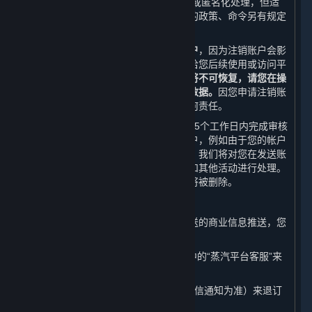
不可被检索、访问的状态或者被删除和/或匿名化处理，但适
用法律法规、规章、规范性文件或政府的政策、命令另有规定
的除外。
我们在此提醒您，
请您谨慎选择注销账户
，因为注销账户会影
响您正常使用或访问内容和服务或者会给您后续使用或访问平
台带来诸多不便。
您的账户一旦被注销将不可恢复，请您在操
作之前自行备份账户相关的所有信息和数据。
因您申请注销账
户对您造成的不利影响，我们不承担任何责任。
在收到您的账户注销申请后，我们将在15个工作日内完成审核
和处理，以避免您因错误而注销您的帐户，例如由于您的帐户
密码丢失或遭遇黑客攻击。在宽限期内，我们将对您在发送账
户注销申请之前已发起的账务进行结算和其他活动进行处理。
在宽限期后，与您帐户相关的个人信息将被删除。
（五） 取消商业信息推送
如果您不想接受我们以如下形式给您发送的商业信息推送，您
随时可通过以下方式取消：
1. 您可以通过平台客户端的“帮助”选项中的“蒸汽平台客服”来
取消我们给您发送的电子邮件推送；
2. 您可以随时回复“TD”或“T”（具体以短信通知为准）来退订
我们给您发送的商业信息手机推送。