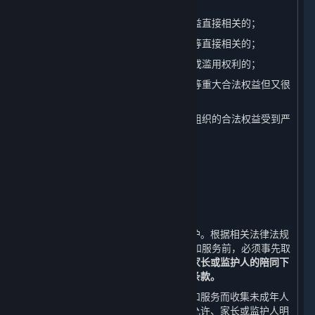
2. 与国家安全、国防安全直接相关的；
3. 与公共安全、公共卫生、重大公共利益直接相关的；
4. 与刑事侦查、起诉、审判和执行判决等直接相关的；
5. 我们有充分证据表明您存在主观恶意或滥用权利的；
6. 出于维护您或其他个人的生命、财产等重大合法权益但又很
难得到您授权同意的；
7. 响应您的请求将导致您或其他个人、组织的合法权益受到严
重损害的；
8. 涉及商业秘密的。
八、 未成年人个人信息的保护
⏶
（一） 未成年人个人信息的收集
我们非常重视对未成年人个人信息的保护。根据相关法律法规
的规定，若您未满18周岁，在使用内容和服务前，必须事先取
得您的家长或监护人的同意，
并在您的家长或监护人的陪同下
阅读本政策，并特别注意未成年人使用条款。
对于经家长或监护人同意使用平台内容和服务而收集未成年人
个人信息的情况，我们只会在法律法规允许、家长或监护人明