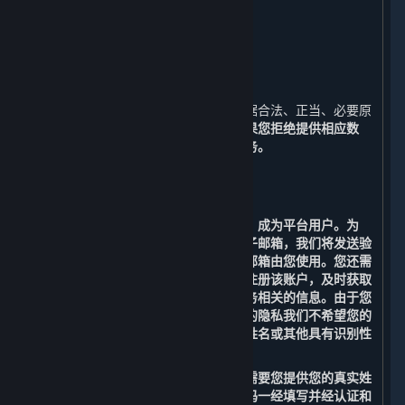
十、
如何联系我们
十一、
术语及定义
一、 我们收集的数据
⏶
为了实现内容和服务之功能，我们会根据合法、正当、必要原
则向您收集必要数据，请详见下文。
如果您拒绝提供相应数
据，您将无法正常使用平台及内容和服务。
（一） 运行平台所必需的功能
1. 用户注册功能
您需要注册一个账户（以下简称“账户”）成为平台用户。为
此，您首先需要提供您本人的有效的电子邮箱，我们将发送验
证码到您提供的电子邮箱来验证该电子邮箱由您使用。您还需
要提供用户名、密码及手机号码，以便注册该账户，及时获取
包括消费情况、优惠促销等与内容和服务相关的信息。由于您
的用户名可能会向公众展示，为保护您的隐私我们不希望您的
个人信息被公开披露，请勿将您的真实姓名或其他具有识别性
的信息用于您的用户名。
为满足法规要求进行实名认证，我们还需要您提供您的真实姓
名和身份证号码。真实姓名和身份证号码一经填写并经认证和