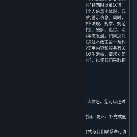
或个人信息保护工作机构的联系方式。我们将同时以推送通
知、公告等形式告知您。当难以逐一告知个人信息主体时，我
们会采取合理、有效的方式发布与您有关的警示信息。同时，
我们还将根据网络安全事件的等级按照法律法规、规章、规范
性文件或政府的政策、命令等要求采取封锁、缓解、追踪、消
除和恢复等措施进行实施应急处置，控制事态发展。如果您对
我们的个人信息保护措施有任何疑问，可通过本政策第十条约
定的联系方式联系我们。如您发现自己与使用内容和服务有关
的个人信息泄密，尤其是您的账户及密码发生泄露，请您立即
通过本政策第十条约定的联系方式联络我们，以便我们采取相
应措施，我们将在15日内给您回复。
七、 您如何管理您的个人信息
⏶
（一） 访问、更正和补充您的个人信息
您有权随时访问、更正或补充您的部分个人信息。您可以通过
以下方式进行操作：
1. 您可以通过平台客户端在您的账户中访问、更正、补充或删
除您的相关个人信息。
2. 您可以通过本政策第十条列明的联系方式与我们联系进行访