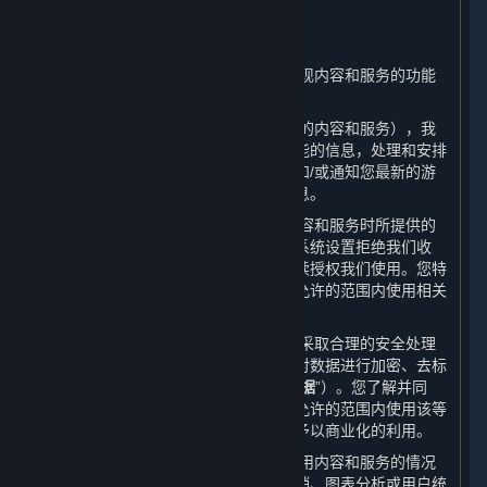
二、 我们如何使用您的个人信息
⏶
（一） 我们会根据本政策的规定并为实现内容和服务的功能
对所收集的数据进行使用。
（二） 根据收集的数据（包括您所订购的内容和服务），我
们会通知您有关更新或升级的服务和功能的信息，处理和安排
您所需的客户支持、技术咨询或问题，和/或通知您最新的游
戏更新、竞赛、促销信息、特殊活动信息。
（三） 请您注意，就您在使用我们的内容和服务时所提供的
所有个人信息，除非被您删除或您通过系统设置拒绝我们收
集，否则您将被视为在使用平台期间持续授权我们使用。您特
此同意，我们和我们的合作伙伴在法律允许的范围内使用相关
数据。
（四） 在收集您的个人信息后，我们会采取合理的安全处理
措施来保护信息的安全性，例如，通过对数据进行加密、去标
识化和匿名化处理（以下简称“
已处理数据
”）。您了解并同
意，我们和我们的合作伙伴有权在法律允许的范围内使用该等
已处理数据并对用户数据库进行分析并予以商业化的利用。
（五） 我们和我们的合作伙伴会对您使用内容和服务的情况
进行统计，将这些统计信息用于市场营销、图表分析或用户统