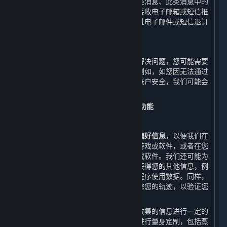
情况下，我们会收集有关您是否打开此类消息、此类消息中的
哪些链接被打开等相关信息。如您拒绝接收电子邮箱或短信推
送的商业信息，您可以随时在平台、通过电子邮件或短信退订
或撤销同意接收商业信息推送。
8. 客户支持服务
在您接受客户支持服务时，为了帮助您解决问题，您可能需要
提供本政策中未明确提及的其他信息，例如，如您因无法通过
密码成功登录账户而投诉，为确保您的账户安全，我们可能会
要求您提供身份信息。
（二） 改进我们的内容和服务所必需的功能
1. 市场营销
我们会收集您的
订单信息、浏览信息和偏好信息
，以便我们在
您启动平台时向您展示您可能感兴趣的游戏或软件，或者在您
搜索时向您展示您可能希望找到的游戏或软件。我们还可能为
了改进内容和服务的质量的合理需要而获得您的其他信息，例
如通过自动电子交互收集的数据和应用程序使用数据。同样，
我们也将通过我们的网站和应用程序跟踪您的轨迹，以验证您
不是机器人，并优化我们的内容和服务。
为了改善您的用户体验，我们可能会对收集的信息进行一定的
处理，以便我们能够根据您的个性需求进行量身定制，包括蒸