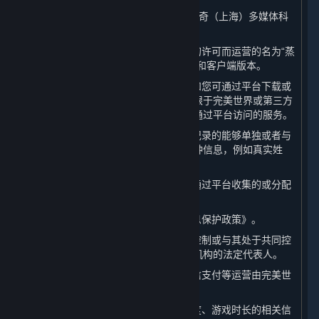
1. “
完美世界
”或“
我们
”：系指完美世界征奇（上海）多媒体科
技有限公司。
2. “
平台
”：系指由完美世界基于许可方的许可而运营的名为“蒸
汽平台”的游戏分发平台，包括其网页版和客户端版本。
3. “
内容和服务
”：系指蒸汽平台客户端和您可通过平台下载或
访问的软件、内容及其更新，包括但不限于完美世界或第三方
提供的视频游戏和游戏内内容，以及可通过平台访问的服务。
4. “
个人信息
”：系指以电子或其他方式记录的能够单独或者与
其他信息结合识别特定自然人身份的各种信息，例如真实姓
名、电话号码或官方身份编号。
5. “
相关数据
”：系指除个人信息以外的通过平台收集的或分配
给您的数据，包括Steam ID和游戏数据。
6. “
本政策
”：系指本《蒸汽平台个人信息保护政策》。
7. “
关联方
”：系指完美世界控制、受其控制或与其处于共同控
制下的任何公司、机构以及上述公司或机构的法定代表人。
8. “
支付服务提供商
”：系指支付宝、微信支付等运营由完美世
界接入平台的支付通道的公司或机构。
9. “
游戏数据
”：系指游戏偏好、游戏进度、游戏时长的相关信