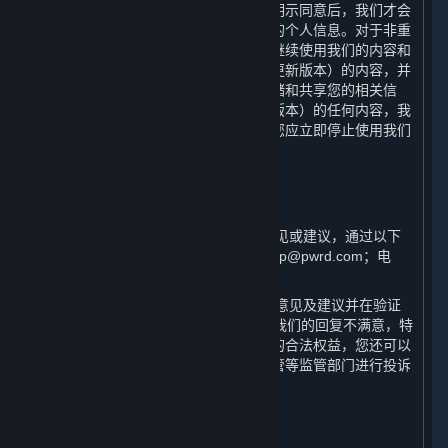
于本政策的重大变更，只有在获取您的明示同意后，我们才会
按照更新后的声明收集、使用和存储您的个人信息。对于非重
大变更，您使用或在我们更新本政策后继续使用我们的内容和
服务，即意味着您同意本政策（包括其更新版本）的内容，并
且同意我们按照本政策收集、使用、存储和共享您的相关信
息。如果您不同意本政策（包括其更新版本）的任何内容，我
们将无法为您提供我们的内容和服务，您应立即停止使用我们
的内容和服务。
十、 如何联系我们
⏶
（一） 如果您对本政策有任何疑问、意见或建议，通过以下
方式与我们联系：邮箱：steamchinahelp@pwrd.com；电
话：021-51796887。
（二） 一般情况下，我们将在收到您的意见及建议并在验证
您用户身份后的15日内回复。如果您对我们的回复不满意，特
别是我们的个人信息处理行为损害了您的合法权益，您还可以
向网信部门、工信部门、公安及市场监管等监管部门进行投诉
或举报。
十一、 术语及定义
⏶