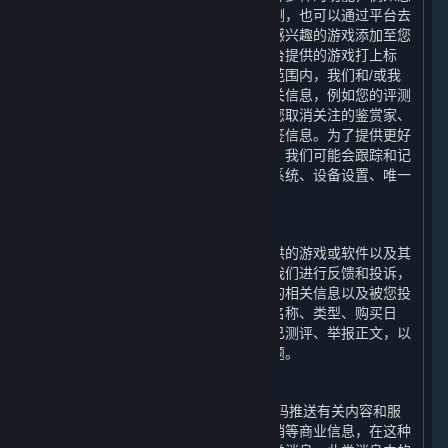
可以通过平台对您感兴趣的游戏进行评测，也可以通过平台去
关注您喜爱的鉴赏家的评测；您可以将感兴趣的游戏添加至您
的愿望单，也可以选择适当的词语为平台提供的游戏打上标
签。为了实现上述功能，在法律允许的范围内，我们和/或我
们的合作伙伴会收集和使用您的上述相关信息，例如您的评测
内容、评测的游戏、您关注的鉴赏家、您取消关注的鉴赏家、
您的鉴赏家评测、您对评测的投票和标签信息。为了提供更好
的用户体验以及优化我们的内容和服务，我们可能会跟踪和记
录您使用的设备信息，包括设备的操作系统、设备设置、唯一
设备识别码和崩溃数据。
6. 举报功能
您在使用平台的过程中，可以对平台提供的游戏或软件以及其
他用户使用平台的行为通过举报功能向我们进行反馈和投诉，
我们会收集和使用您举报的游戏或软件的相关信息以及被您投
诉的用户的相关信息，例如游戏或软件名称、类型、购买日
期、游戏时长、是否为受限用户、是否已测评、举报正文，以
便我们可以协助您解决您反馈的相关问题。
7. 商业信息推送功能
我们可能会向您的电子邮箱和/或手机号码推送有关内容和服
务以及平台提供的游戏或软件的优惠促销等商业信息，在这种