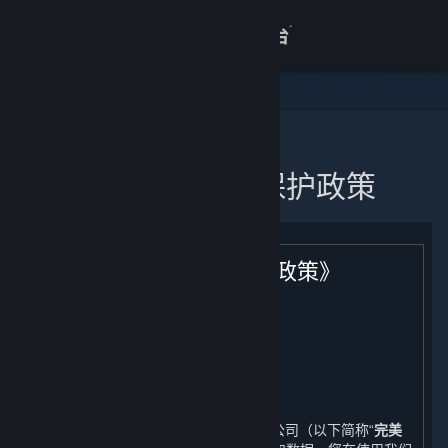
登录
商店
关于
主页
蒸汽平台个人信息保护政策
客服
查看桌面版网站
《蒸汽平台个人信息保护政策》
生效日期：2021年11月11日
引言
完美世界征奇（上海）多媒体科技有限公司（以下简称“
完美