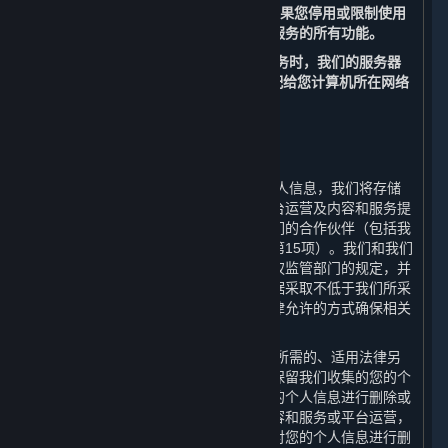
置来管理Cookies的使用。
但请注意，如果您停用或限制使用
Cookies，您可能无法正常使用内容和服务的所有功能。
（二） 当您访问和使用我们的内容和服务时，我们的服务器
会记录您的IP地址。该IP地址是自动分配给您计算机所在网络
的一组数字。
四、 我们如何存储您的个人信息
⏶
（一） 在中华人民共和国境内收集的个人信息，我们将存储
在中华人民共和国境内。为更好地为平台运营及内容和服务提
供支持，您的部分数据可能被传输至我们的合作伙伴（包括我
们的许可方，其联系方式请见第十一条第15项）。我们和我们
的合作伙伴会遵守适用的法律法规和有权监管部门的规定，并
且我们会要求我们的合作伙伴对您的数据采取不低于我们所采
取的数据安全保护措施。我们亦会以法律允许的方式确保相关
数据的存储安全。
（二） 我们只会在达成本政策所述目的所需的、适用法律另
行要求的或基于您的同意的最短期限内保留我们收集的您的个
人信息，在超出存储期限后我们会对您的个人信息进行删除或
者匿名化处理。此外，如果我们终止内容和服务或平台运营，
我们会在终止内容和服务或平台运营后对您的个人信息进行删