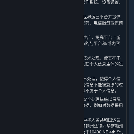
息，以及所使用设备的相关信息，包括操作系统、设备设置、
唯一设备识别码和崩溃数据。
10. “
合作伙伴
”：系指提供服务帮助完美世界运营平台并提供
内容和服务的第三方，包括支付服务提供商、电信服务提供商
和许可方。
11. “
商业信息
”：系指为进行内容和服务推广，提高平台上游
戏或软件销量和平台知名度之目的而发布的与平台和/或内容
和服务相关的信息。
12. “
去标识化
”：系指通过对个人信息的技术处理，使其在不
借助额外信息的情况下，无法识别或者关联个人信息主体的过
程。
13. “
匿名化
”：系指通过对个人信息的技术处理，使得个人信
息主体无法被识别或者关联，且处理后的信息不能被复原的过
程。个人信息经匿名化处理后所得的信息不属于个人信息。
14. “
已处理数据
”：系指已被采取合理的安全处理措施以保障
数据的安全性及数据主体的隐私的相关数据，例如对数据采用
加密、去标识化及匿名化技术。
15. “
许可方
”：系指授权许可完美世界在中华人民共和国运营
平台的Valve Corporation（一家根据华盛顿州法律向华盛顿州
州务卿申请设立并存续公司，注册地址位于10400 NE 4th St.,