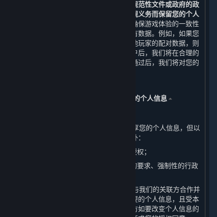
除或匿名化处理，
但法律法规、规章、规范性文件或政府的政
策、命令等另有要求或为履行我们的合规义务而保留您的个人
信息的情形除外。
在某些情况下，为了确保游戏体验的一致性
等目的，无法完全删除您在账户中的所有数据。例如，如果您
所购买的游戏中的排位赛信息会影响其他玩家的配对数据，则
不会删除该信息。当您成功申请注销账户后，我们将在合理的
时间内完成对您的账户注销审核，审核通过后，我们将对您的
个人信息进行删除或匿名化处理。
五、 我们如何共享、转让、公开披露您的个人信息
⏶
（一） 共享
1. 我们不会与任何公司、组织和个人共享您的个人信息，但以
下情况及本政策明确规定的其他情形除外：
（1） 我们已事先获得您明确的同意或授权；
（2） 根据适用的法律法规、法律程序的要求、强制性的行政
或司法要求所必须的情况下进行提供。
2. 为了提供优质的服务，我们可能需要与我们的关联方合作并
共享您的个人信息。但我们只会共享必要的个人信息，且受本
政策中所声明目的的约束。我们的关联方如要改变个人信息的