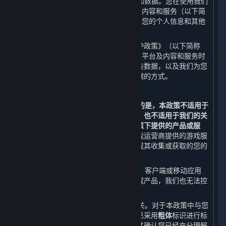
世界
”或“
我们
”）尊重并保护用户的隐私和数据。您在使用我们
通过蒸汽平台（以下简称“
平台
”）提供的内容和服务（以下简
称“
内容和服务
”）时，我们会收集和使用您的个人信息和其他
不具有识别性的相关数据。
我们希望通过本《蒸汽平台个人信息保护政策》（以下简称
“
本政策
”）向您说明我们在您使用我们的平台及内容和服务时
如何收集、使用、存储、共享和转让这些数据，以及我们为您
提供的访问、更新、删除和保护这些数据的方式。
鉴于此，我们提醒您：
1. 本政策仅适用于平台。
需要特别说明的是，本政策不适用于
第三方通过平台向您提供的产品或服务，也不适用于我们的关
联方在另行独立设置的个人信息保护政策下提供的产品或服
务。
例如，您在通过平台购买或使用游戏运营商提供的游戏服
务时，您向该等游戏运营商提供的数据或其收集或获取的您的
数据不适用本政策。
2. 当您通过内容和服务链接到其他网站、客户端或移动应用
时，本政策并不适用于该等第三方渠道或产品，我们也无法控
制该等第三方渠道或产品。
3. 本政策与您使用的内容和服务息息相关。对于本政策中与您
的权益可能存在重大关系的条款，我们已采用
粗体
标识进行标
注。在使用平台前，请您务必审慎阅读并确认您已经充分理解