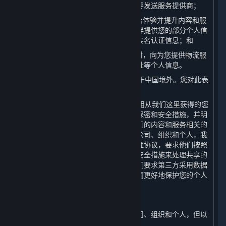
个人信息存储服务的云存储提供方和内容发送服务提供商；
（4） 为了向您提供全球统一的游戏平台体验并提升内容和服
务的安全机制，我们会向我们的合作伙伴提供您的部分个人信
息，但不会向我们的合作伙伴提供您的实名认证信息；和
（5） 我们可能在寄送实体商品或奖品时，向为您提供物流服
务的第三方物流公司分享您的姓名及地址等个人信息。
4. 上一条所提及的某些第三方有可能位于中国境外。您对此表
示知情并特别同意此安排。
5. 我们将努力促使我们的合作伙伴在使用从我们这里获得的您
的个人信息时遵守本政策及其他适用的保密和安全措施，并明
确要求其仅将共享的个人信息用于与我们的内容和服务相关的
用途。对我们主动与之共享个人信息的公司、组织和个人，我
们会与其签署严格的保密和个人信息处理协议，要求他们按照
相关协议、本政策以采取相关的保密和安全措施来处理共享的
个人信息。在个人敏感信息使用上，我们要求第三方采用数据
匿名化、去标识化或其他处理技术，从而更好地保护您的个人
信息。
（二） 转让
我们不会将您的个人信息转让给任何公司、组织和个人，但以
下情况除外：