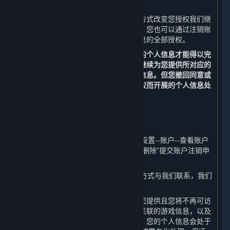
（三） 改变您授权范围或撤回您的授权
您可以通过删除信息、关闭设备功能等方式改变您授权我们继
续收集个人信息的范围或撤回您的授权。您也可以通过注销账
户的方式，撤回我们继续收集您个人信息的全部授权。
请您理解，每个业务功能需要一些基本的个人信息才能得以完
成，当您撤回同意或授权后，我们无法继续为您提供所对应的
内容和服务，也不再处理您相应的个人信息。但您撤回同意或
授权的决定，不会影响此前基于您的授权而开展的个人信息处
理。
（四） 注销您的账户
您可以通过以下方式申请注销您的账户：
1. 您可以通过平台客户端的“蒸汽平台--设置--账户--查看账户
明细--删除我的蒸汽平台账户--前往账户删除”提交账户注销申
请；
2. 您可以通过本政策第十条列明的联系方式与我们联系，我们
将协助您申请注销您的账户。
在您主动注销账户之后，我们将停止为您提供且您将不再可访
问内容和服务、您的账户、与您的账户关联的游戏信息，以及
您的账户原先可访问的其他服务。此外，您的个人信息会处于