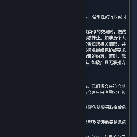
1. 我们已事先获得您明确的同意或授权；
2. 根据适用的法律法规、法律程序的要求、强制性的行政或司
法要求所必须的情况进行提供；和
3. 在涉及合并、收购、资产转让、破产或类似的交易时，您的
个人信息有可能作为此类交易的一部分而被转让。如涉及个人
信息转让，我们将通过通知、公告等形式告知您相关情形，并
会按照法律法规及不低于本政策所要求的标准继续保护或要求
新的持有您个人信息的受让方继续受本政策的约束，否则，我
们将要求该受让方重新向您征求授权同意。如破产且无承接方
的，您的个人信息将做删除处理。
（三） 公开披露
您的个人信息原则上不会被我们公开披露。我们将会在符合以
下要求的情况下，经法律法规授权或具备合理事由确需公开披
露时，公开披露您的个人信息：
1. 事先开展个人信息安全影响评估，并依评估结果采取有效的
保护措施；和
2. 向您告知公开披露个人信息的目的、类型及所涉敏感信息的
内容，并事先征得您的明示同意。