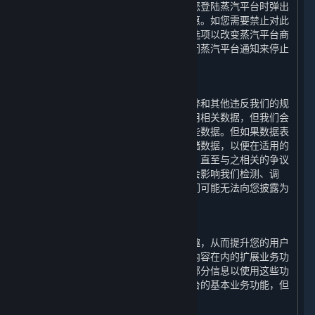
汽平台商店页面显示的内容和服务以及您登陆蒸汽平台时弹出
的内容和服务的更新、相关的建议和优惠。如您需要禁止对此
类信息的处理，您可以通过设置特定筛选项以改变蒸汽平台商
店页面显示的内容和服务，或者通过关闭蒸汽平台通知来停止
登陆蒸汽平台时弹出的通知信息。
2. 检测违规功能
为了检测、调查、处理和预防欺诈、作弊和其他违反我们的规
定和适用法律的行为，我们会收集和使用相关数据，但我们会
仅在上述目的所需的最短时间内存储这些数据。但如果数据表
明可能发生违规行为，我们将进一步存储数据，以便在适用的
诉讼时效期间用于主张索赔或进行抗辩，直至与之相关的争议
得到解决。请注意，如果披露此类信息会影响我们检测、调
查、处理和防止违规行为的机制，则我们可能无法向您披露为
此目的而存储的特定数据。
3. 扩展业务功能
为提升您通过平台运行游戏的便捷和乐趣，从而提升您的用户
体验，我们的平台会提供包括如下所列内容在内的扩展业务功
能。您可选择授权我们收集和使用您的部分信息以使用这些功
能；如您拒绝授权，您依然可以使用平台的基本业务功能，但
您将无法正常使用下列功能：