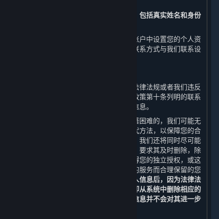
问、更正或补充您的个人信息。
请注意，您注册时提交的实名认证信息，包括真实姓名和身份
证号码，将无法进行更正。
此外，您还可以通过平台客户端在您的账户中设置您的个人资
料公开事宜或通过本政策第十条列明的联系方式与我们联系设
置您的个人信息公开事宜。
（二） 删除您的个人信息
如果我们处理您的个人信息的行为违反法律法规或者我们违反
了您和我们之间的约定，您可以通过本政策第十条列明的联系
方式与我们联系，向我们申请删除个人信息。
如您的请求需要付出高额成本或存在显著困难的，我们可能无
法响应您的请求，但我们会向您提供替代方法，以保障您的合
法权益。若我们决定响应您的删除请求，我们还将同时尽可能
通知从我们获得您的个人信息的第三方，要求其及时删除，除
非法律法规另有规定，或这些第三方获得您的独立授权，或这
些第三方为保证您仍可正常使用其提供的服务而合理保留的您
的个人信息。
当您或我们协助您删除个人信息后，因为法律法
规和安全技术的要求，我们可能不会立即从系统中删除相应的
备份信息，我们将安全地存储您的个人信息并不会对其进一步
使用，直到清除备份或实现匿名化。