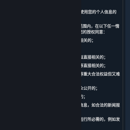
据处理。
（三） 无需征得您的授权同意而收集和使用您的个人信息的
情形
您充分理解并同意，我们在法律允许的范围内，在以下任一情
况下收集、使用您的个人信息无需征得您的授权同意：
1. 与我们履行适用法律法规规定的义务相关的；
2. 与国家安全、国防安全直接相关的；
3. 与公共安全、公共卫生、重大公共利益直接相关的；
4. 与刑事侦查、起诉、审判和判决执行等直接相关的；
5. 出于维护您或其他个人的生命、财产等重大合法权益但又难
以得到您授权同意的；
6. 所涉及的个人信息是您自行向社会公众公开的；
7. 根据您的要求签订和履行合同所必需的；
8. 从合法公开披露的信息中收集的个人信息，如合法的新闻报
道、政府信息公开等渠道；
9. 维护所提供的内容和服务的安全稳定运行所必需的，例如发
现、处置内容和服务故障。