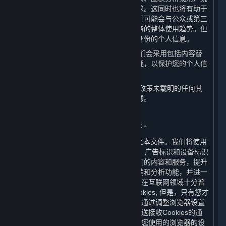
计中，以使内容和服务更加符合您的需求。这同时也将有助于
我们更好地理解和服务我们的用户。我们可能会与公众或第三
方共享这些统计信息，以展示内容和服务的整体使用趋势。但
这些统计信息不包含任何可用来识别您身份的个人信息。
（六） 当我们展示您的个人信息时，我们会采用包括内容替
换、假名等方式对您的个人信息进行处理，以保护您的个人信
息安全。
（七） 当我们要将您的个人信息用于本政策未载明的任何其
他用途时，我们会再次征求您的授权同意。
三、 我们如何使用Cookie及其同类技术
⏶
（一） Cookies是放置于您计算机上的文本文件。我们将使用
Cookie及类似技术（如网站信标、像素、广告标识和设备标识
符等）以帮助我们分析用户如何使用我们的内容和服务，提升
内容和服务的质量与体验，增强市场营销和分析功能，并进一
步加强我们网站的性能。Cookies的使用在互联网领域十分普
遍。虽然绝大多数浏览器会自动接受Cookies, 但是，只有您才
可以最终决定是否接受Cookies。您可以通过调整浏览器设置
阻止Cookies的接收，要求浏览器向您发送接收Cookies的通
知，或者停用Cookies。您可以通过调整您使用的浏览器的设