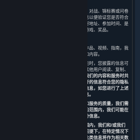
（1） 活动
当您参与线上或线下活动时（包括比赛、对战、锦标赛或问卷
调查），我们会收集和使用您的相关信息以便验证您是否符合
活动资格并向您进行奖品派送，例如邮寄地址、参加时间、是
否符合资格、是否已过期、获奖时间、游戏、奖品。
（2）内容上传功能
如您上传、发布游戏文件、截图、美术作品、视频、指南，我
们会收集和使用您所上传、发布的信息和内容。
当您使用平台的社交功能、内容上传功能时，您披露的信息可
能会成为公开信息。这些信息可能会被其他用户阅读、复制、
收集或使用。
请您谨慎考虑是否在使用我们的内容和服务时共
享甚至公开分享相关信息，以确保您公开的信息符合您的隐私
偏好。请勿上传、发布或分享任何个人信息，如您进行了上述
操作，我们将无法完全保护您的个人信息。
为改善您使用平台的体验以及提高内容和服务的质量，我们需
要合作伙伴的支持。为此，在法律允许的范围内，我们可能在
特定情况下委托我们的合作伙伴收集部分信息。
为保护您的个人信息，在法律允许的范围内，我们和/或我们
的合作伙伴也可能在不识别个人身份的前提下，在特定情况下
访问、收集、存储和使用部分信息，且此类信息将作为相关数