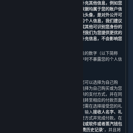
验证，即不得随意变更，但您可以修改补充其他信息，例如您
的昵称、电子邮箱、密码及头像，这些数据均属于您的账户信
息。您提供的部分数据，例如您的昵称及头像，是对外公开可
见的。为了保护您的隐私，避免泄露您的个人信息，我们建议
您不要在此类数据中使用您的真实姓名或其他可识别您身份的
信息。您还可以提供更多的账户信息以便我们为您提供更优的
内容和服务体验，但如果您不提供这些补充信息，不会影响您
使用平台的基本功能。
您的账户会被自动分配一串不具有识别性的数字（以下简称
“
Steam ID
”），以便我们在查阅您的帐户时不暴露您的个人信
息。
2. 下单交易功能
当您购买您购物车内的内容和服务时，您可以选择为自己购
买，也可以选择作为礼物购买。如果您选择为自己购买或为您
的蒸汽钱包充值，您需选择一种平台提供的支付方式，并在同
意《蒸汽平台软件许可及服务协议》后跳转至相应的付款页面
完成付款；如果您选择作为礼物购买，您需在选择接受您的礼
物的好友以及礼物发送时间（可选）后，输入
接收人名字、礼
物信息、您的寄语及您的签名，
选择支付方式并完成付款。在
您选择付款后，平台会生成
您购买该游戏或软件或者蒸汽钱包
充值的订单。
上述所有信息构成您的“
消费历史记录
”，并且将