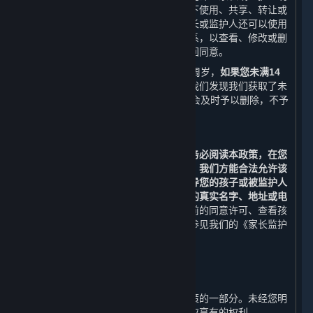
确同意或者保护未成年人所必要的情况下使用、共享、转让或
披露此信息。除本政策另有规定外，家长或监护人还可以使用
本政策第十条列明的联系方式与我们联系，以查看、修改或删
除其监护的未成年人的个人信息，或撤回同意。
使用内容和服务的用户的最低年龄为14周岁，
如果您未满14
周岁，请勿使用任何内容和服务。
如果我们发现我们获取了未
满14周岁的未成年人个人信息，我们将会及时予以删除，不予
保留。
（二） 家长和监护人须知
若您是未成年人的家长或监护人，
请您务必阅读本政策，在您
阅读、了解并同意本政策的所有内容后，我们方能合法允许该
未成年人使用平台。我们强烈建议您指导您的孩子或被监护人
未经允许不要在网络中向他人透露自己的真实名字、地址或电
话号码等个人信息。
如果您想要撤回先前的同意许可、查看孩
子或被监护人的信息或删除该信息，请参见我们的《家长监护
流程》。
九、 修订和更新
⏶
本政策可能被修订，该等修订构成本政策的一部分。未经您明
确同意，我们不会削减您按照本政策所应享有的权利。