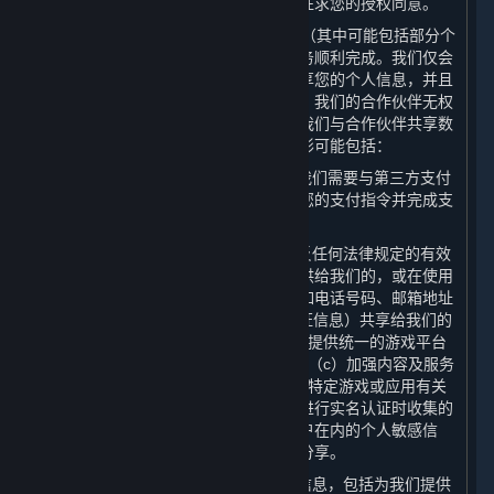
处理目的使用个人信息的，我们将再次征求您的授权同意。
3. 我们可能会向合作伙伴共享您的数据（其中可能包括部分个
人信息），以保障为您提供的内容和服务顺利完成。我们仅会
出于合法、正当、必要、特定的目的共享您的个人信息，并且
只会共享提供内容和服务所必要的数据。我们的合作伙伴无权
将共享的个人信息用于任何其他用途。我们与合作伙伴共享数
据（其中可能包括部分个人信息）的情形可能包括：
（1） 为了实现平台的基本交易功能，我们需要与第三方支付
服务提供商共享您的
交易信息
，以确认您的支付指令并完成支
付；
（2） 您在购买内容和服务后，在不违反任何法律规定的有效
审批要求的前提下，我们可能会将您提供给我们的，或在使用
我们的内容及服务时产生的部分数据，如电话号码、邮箱地址
及IP地址、用户名及头像（不含实名认证信息）共享给我们的
许可方或其他合作伙伴，以便为您（a）提供统一的游戏平台
体验；（b）提供维护和游戏相关服务；（c）加强内容及服务
的安全性；以及（d）向您发送与订阅及特定游戏或应用有关
的商业信息。对于我们在您根据本政策进行实名认证时收集的
个人信息，以及包括特殊身份及金融账户在内的个人敏感信
息，我们在任何情况下均不会向第三方分享。
（3） 向电信服务提供商提供您的个人信息，包括为我们提供