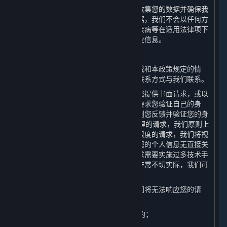
为了避免为本政策中未载明的其他目的收集您的数据并确保我
们在您授权同意的范围内容收集您的数据，我们不会以任何方
式和途径向您推送涉及宗教信仰、性、疾病等在适用法律项下
被视为敏感的关于产品及服务信息的商业信息。
（六） 响应您的请求
如果您认为我们存在任何违反法律法规或和本政策规定的情
形，您均可以通过本政策第十条列明的联系方式与我们联系。
为了保障您的信息安全，我们可能需要您提供书面请求，或以
其他方式证明您的身份。我们可能会先要求您验证自己的身
份，然后再处理您的请求。我们将在收到您反馈并验证您的身
份后的15日内答复您的请求。对于您合理的请求，我们原则上
不收取费用，但对多次重复、超出合理限度的请求，我们将视
情收取一定成本费用。如果您的请求与您的个人信息无直接关
联，或您无端重复提出请求，或您的请求需要实施过多技术手
段、可能给他人合法权益带来风险或者非常不切实际，我们可
能会予以拒绝。
在以下情形中，按照法律法规要求，我们将无法响应您的请
求：
1. 与我们履行法律法规规定的义务相关的；