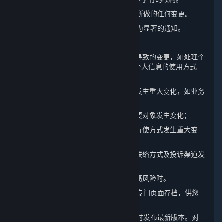
（一） 我们会在本页面上发布对本政策所做的任何变更。
（二） 对于重大变更，我们还会提供更为显著的通知。
（三） 本政策所指的重大变更举例如下：
1. 我们的平台服务模式发生重大变化而导致的变更，如处理个
人信息的目的、处理的个人信息类型、个人信息的使用方式
等；
2. 我们在所有权结构、组织架构等方面发生重大变化，如业务
调整、收购兼并等引起的所有者变更等；
3. 个人信息共享、转让或公开披露的主要对象发生变化；
4. 您参与个人信息处理方面的权利及其行使方式发生重大变
化；
5. 我们负责处理个人信息安全的部门、联络方式及投诉渠道发
生变化时；
6. 个人信息安全影响评估报告表明存在高风险时。
（四） 我们还会将本政策的此前版本在专门页面存档，供您
查阅。
（五） 当本政策进行更新后，我们会及时发布最新版本。对