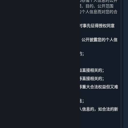
如公开您的个人信息，我们将准确记录和存储个人信息的公开
披露的情况，包括公开披露的日期、规模、目的、公开范围
等。此外，我们还将承担因公开披露您的个人信息而对您的合
法权益造成损害的相应责任。
（四） 共享、转让、公开披露个人信息时事先征得授权同意
的例外
请注意，以下情形中，我们共享、转让、公开披露您的个人信
息不必事先征得您的授权同意：
1. 与我们履行法律法规规定的义务相关的；
2. 与国家安全、国防安全直接相关的；
3. 与公共安全、公共卫生、重大公共利益直接相关的；
4. 与刑事侦查、起诉、审判和判决执行等直接相关的；
5. 出于维护您或其他个人的生命、财产等重大合法权益但又难
以得到您本人授权同意的；
6. 您自行向社会公众公开的您的个人信息；
7. 从合法公开披露的信息中收集您的个人信息的，如合法的新
闻报道、政府信息公开等渠道。