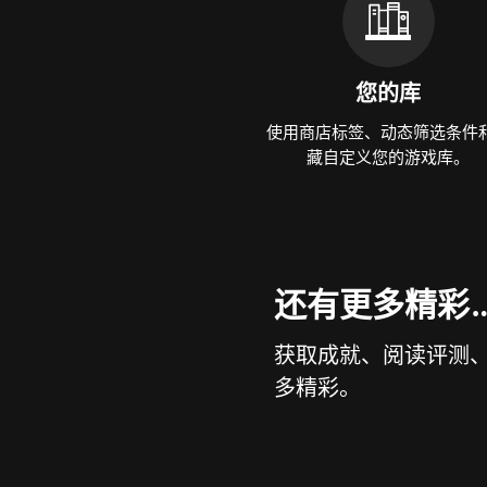
您的库
使用商店标签、动态筛选条件
藏自定义您的游戏库。
还有更多精彩
获取成就、阅读评测
多精彩。