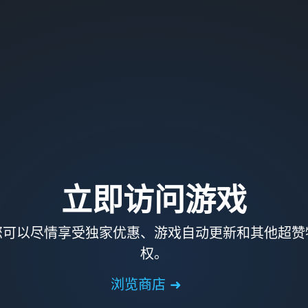
立即访问游戏
您可以尽情享受独家优惠、游戏自动更新和其他超赞
权。
浏览商店