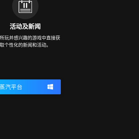
活动及新闻
所玩并感兴趣的游戏中直接获
取个性化的新闻和活动。
蒸汽平台