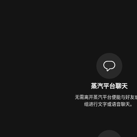
蒸汽平台聊天
无需离开蒸汽平台便能与好友
组进行文字或语音聊天。