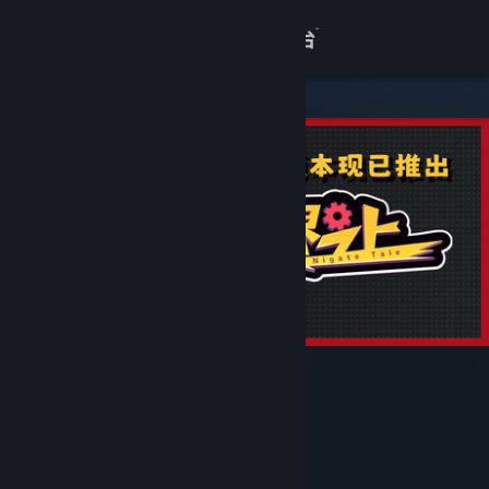
登录
商店
关于
客服
查看桌面版网站
异界之上
Hermit Games
,
2P Games
开发者
2P Games
发行商
运营商
上海隐心网络科技有限公司
ISBN 978-7-498-08904-5
出版物号