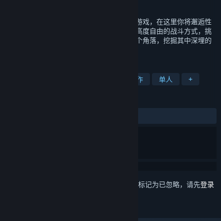
发行日期
2021 年 5 月 27 日
《异界之上》是一款高自由度动作地牢冒险游戏，在这里你将邂逅性
格各异的魔物娘，组合多样的祝福能力，以高度自由的战斗方式，挑
战城堡之中海量的敌人，深入探索城堡的各个角落，挖掘其中深埋的
真相。官方QQ群127376737
标签
动作类 Rogue
魔法
独立
动作
单人
+
评测
发布至今：
褒贬不一
(671 篇中的 67%)
想要将此项目添加至您的愿望单、关注它或标记为已忽略，请先
登录