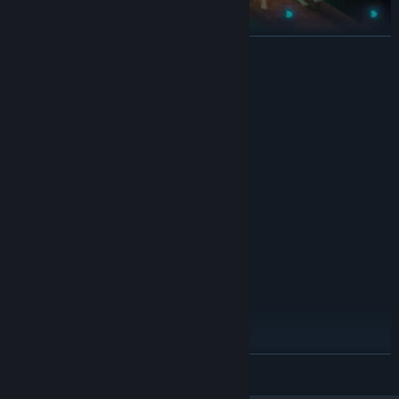
展开阅读
系统需求
玩家将在游戏中邂逅性格各异的魔物萌娘，在每一场的战斗中借用她
最低配置:
们的能力获得完全不同的冒险体验。向你心仪的魔物娘赠送礼品，了
需要 64 位处理器和操作系统
解她们在城堡之中的曾经，更可以在获得魔物娘的信赖后，在战斗中
Windows 7 SP1
操作系统 *:
得到更加强大的助力。
Dual Core 3.0ghz
处理器:
2000 MB RAM
内存:
1GB VRAM / OpenGL 2.1+ support
显卡:
10
DIRECTX 版本:
需要 4000 MB 可用空间
存储空间:
推荐配置:
需要 64 位处理器和操作系统
Windows 10
操作系统:
Core i5
处理器:
4000 MB RAM
内存:
展开阅读
1060
显卡:
10
DIRECTX 版本: