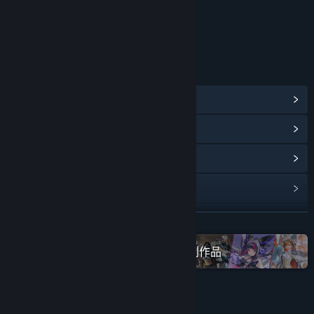
年龄分级机构：中国音像与数字出版协会
链接与信息
查看蒸汽平台成就
(60)
查看点数商店物品
(6)
浏览社区中心
查看更新记录
阅读相关新闻
展开阅读
在蒸汽平台上查看“2P Games”全系列作品
名称:
异界之上
类型:
动作
,
冒险
,
独立
,
角色扮演
发行日期:
2021 年 5 月 27 日
抢先体验发行日期:
2021 年 4 月 11 日
评测