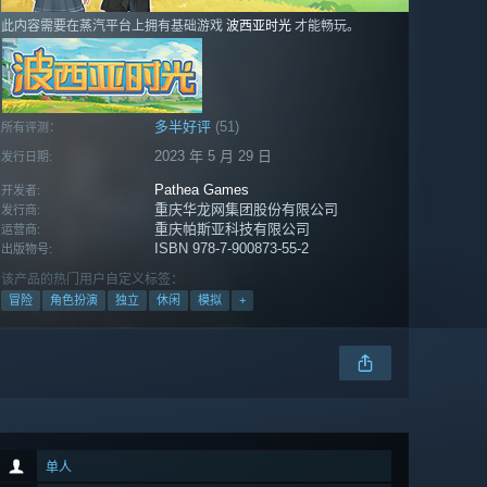
此内容需要在蒸汽平台上拥有基础游戏
波西亚时光
才能畅玩。
多半好评
(51)
所有评测：
2023 年 5 月 29 日
发行日期:
Pathea Games
开发者:
重庆华龙网集团股份有限公司
发行商:
重庆帕斯亚科技有限公司
运营商:
ISBN 978-7-900873-55-2
出版物号:
该产品的热门用户自定义标签：
冒险
角色扮演
独立
休闲
模拟
+
单人