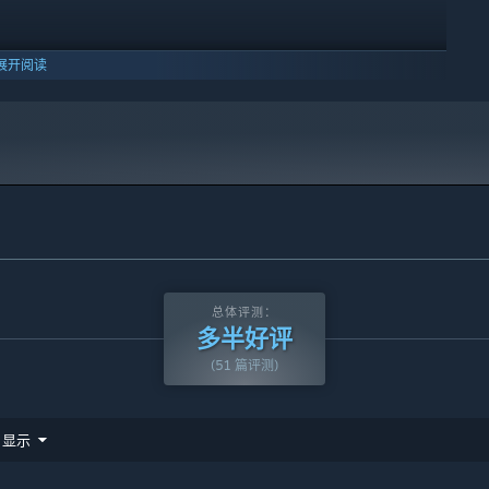
展开阅读
总体评测：
多半好评
(51 篇评测)
显示