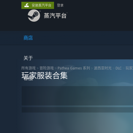
安装蒸汽平台
登录
商店
关于
所有游戏
>
冒险‎游戏
>
Pathea Games 系列
>
波西亚时光
>
DLC
>
玩家
玩家服装合集
客服