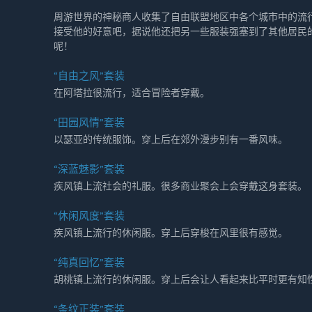
周游世界的神秘商人收集了自由联盟地区中各个城市中的流
接受他的好意吧，据说他还把另一些服装强塞到了其他居民
呢！
“自由之风”套装
在阿塔拉很流行，适合冒险者穿戴。
“田园风情”套装
以瑟亚的传统服饰。穿上后在郊外漫步别有一番风味。
“深蓝魅影”套装
疾风镇上流社会的礼服。很多商业聚会上会穿戴这身套装。
“休闲风度”套装
疾风镇上流行的休闲服。穿上后穿梭在风里很有感觉。
“纯真回忆”套装
胡桃镇上流行的休闲服。穿上后会让人看起来比平时更有知
“条纹正装”套装