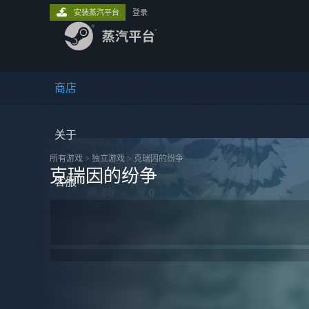
安装蒸汽平台
登录
商店
关于
所有游戏
>
独立‎游戏
>
克瑞因的纷争
克瑞因的纷争
客服