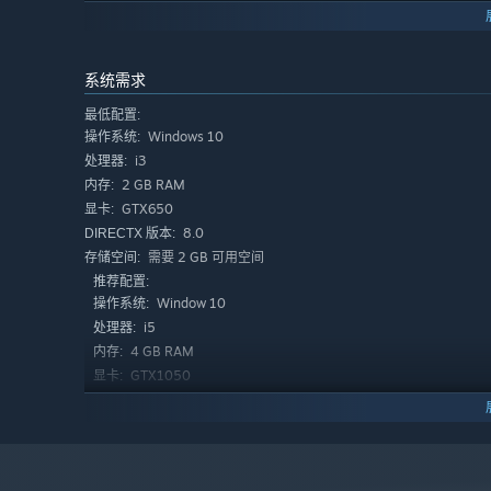
在游戏中，你可以自由地在这片神秘的大陆上探索。就像哥
事，但是不是好事就不好说了。
系统需求
最低配置:
Windows 10
操作系统:
i3
处理器:
2 GB RAM
内存:
GTX650
显卡:
8.0
DIRECTX 版本:
需要 2 GB 可用空间
存储空间:
在《克瑞因的纷争》里，你要经常面临各种敌人的攻击，请构
推荐配置:
随时替换不同体系，面对劲敌游刃有余。
Window 10
操作系统:
i5
处理器:
4 GB RAM
内存:
GTX1050
显卡:
11
DIRECTX 版本:
需要 10 GB 可用空间
存储空间: