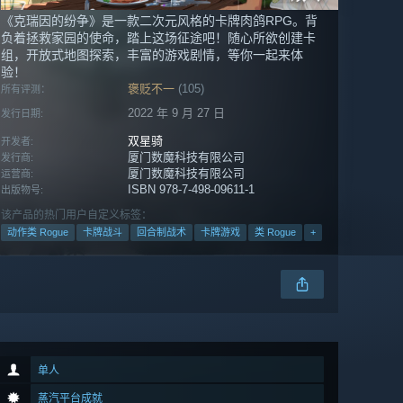
《克瑞因的纷争》是一款二次元风格的卡牌肉鸽RPG。背
负着拯救家园的使命，踏上这场征途吧！随心所欲创建卡
组，开放式地图探索，丰富的游戏剧情，等你一起来体
验！
褒贬不一
(105)
所有评测：
2022 年 9 月 27 日
发行日期:
双星骑
开发者:
厦门数魔科技有限公司
发行商:
厦门数魔科技有限公司
运营商:
ISBN 978-7-498-09611-1
出版物号:
该产品的热门用户自定义标签：
动作类 Rogue
卡牌战斗
回合制战术
卡牌游戏
类 Rogue
+
单人
蒸汽平台成就