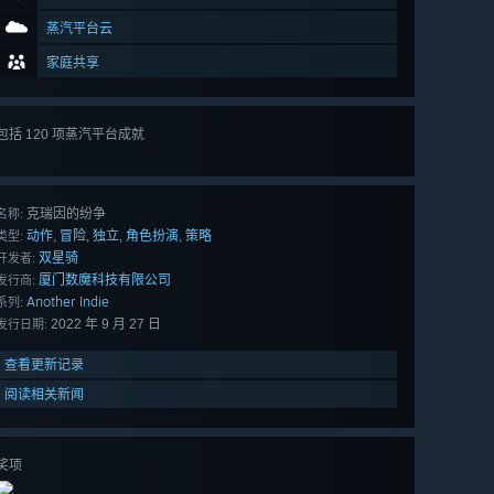
蒸汽平台云
家庭共享
查看
包括 120 项蒸汽平台成就
所有 120
项
克瑞因的纷争
名称:
动作
冒险
独立
角色扮演
策略
,
,
,
,
类型:
双星骑
开发者:
厦门数魔科技有限公司
发行商:
Another Indie
系列:
2022 年 9 月 27 日
发行日期:
查看更新记录
阅读相关新闻
奖项