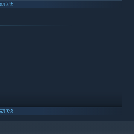
展开阅读
伦布发现新大陆那样，你也会在克瑞因大陆中遇见各种各样新奇的
筑属于自己的卡组应对各种战斗！总数达到500+的卡牌种类让你
展开阅读