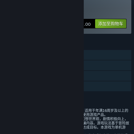
购买 斩妖行
添加至购物车
¥ 63.00
功能
单人
蒸汽平台成就
蒸汽平台云
家庭共享
评价
1）本游戏是一款横版动作类游戏，适用于年满16周岁及以上的
用户，建议未成年人在家长监护下使用游戏产品。
2）本游戏基于架空的故事背景和幻想世界观，剧情积极向上，
没有基于真实历史和现实事件的改编内容。游戏玩法基于冒险故
事和动作挑战，鼓励玩家通过挑战达成目标。本游戏为单机游
戏，只能一人游玩，无社交系统。