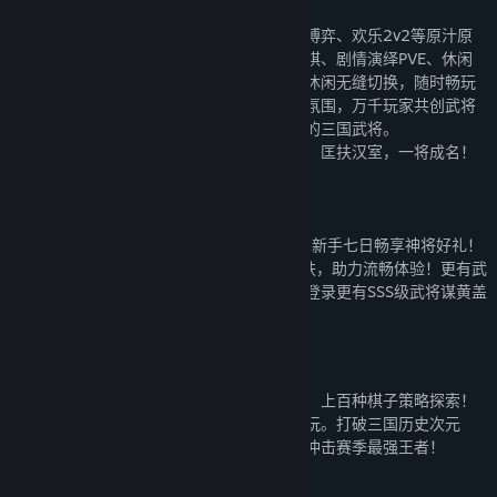
风竞技卡牌游戏！
游戏不仅有四亿人熟悉的经典身份场、国战博弈、欢乐2v2等原汁原
味三国杀卡牌玩法，更创新打造了全新自走棋、剧情演绎PVE、休闲
斗地主、肉鸽闯关等数十种丰富玩法，竞技休闲无缝切换，随时畅玩
无压力。《三国杀》也致力于打造全民共创氛围，万千玩家共创武将
设计，三国杀玩法编辑器，助力你创造心中的三国武将。
三国乱世已开，请主公执牌为剑，统帅群雄，匡扶汉室，一将成名！
【全新升级，福利畅玩】
新用户上线领 150 抽！注册即领五虎上将，新手七日畅享神将好礼！
SSS级武将神刘备、群马超，大小乔传说皮肤，助力流畅体验！更有武
将招募不重复，助主公广招天下名将！现在登录更有SSS级武将谋黄盖
（永久）赠送！
【八人演兵，阵容运营】
三国杀全新自走棋玩法上线！多元阵营搭配，上百种棋子策略探索！
自动战斗、随时开局、一人成军、无压力畅玩。打破三国历史次元
壁，化身几十位主公排兵演策，公平对决，冲击赛季最强王者！