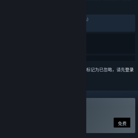
评测
发布至今：
差评如潮
(81,266 篇中的 10%)
最近：
差评如潮
(762 篇中的 9%)
想要将此项目添加至您的愿望单、关注它或标记为已忽略，请先
登录
玩 三国杀
免费