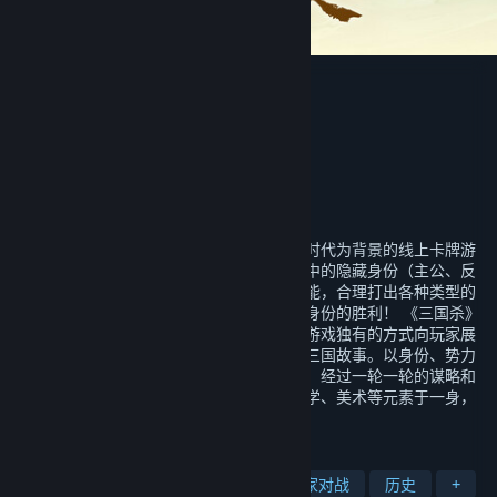
三国杀
开发者
杭州游卡网络技术有限公司
发行商
杭州游卡网络技术有限公司
运营商
杭州游卡网络技术有限公司
ISBN 978-7-89487-899-1
出版物号
发行日期
2021 年 12 月 17 日
《三国杀》是一款拥有沉浸体验感的以三国时代为背景的线上卡牌游
戏。玩家可扮演三国时期人物，根据随机抽中的隐藏身份（主公、反
贼、忠臣、内奸），通过使用独特的人物技能，合理打出各种类型的
手牌，运筹帷幄、智取搏杀，获得自己所属身份的胜利！ 《三国杀》
将三国历史与桌面游戏结合在一起。以桌面游戏独有的方式向玩家展
示了一个个鲜活的三国人物，一段段精彩的三国故事。以身份、势力
或阵营等为线索，以卡牌为形式，合纵连横，经过一轮一轮的谋略和
动作获得最终的胜利。三国杀集合历史、文学、美术等元素于一身，
在中国广受欢迎。
标签
免费开玩
多人
卡牌游戏
玩家对战
历史
+