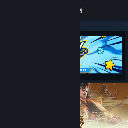
登录
商店
关于
客服
查看桌面版网站