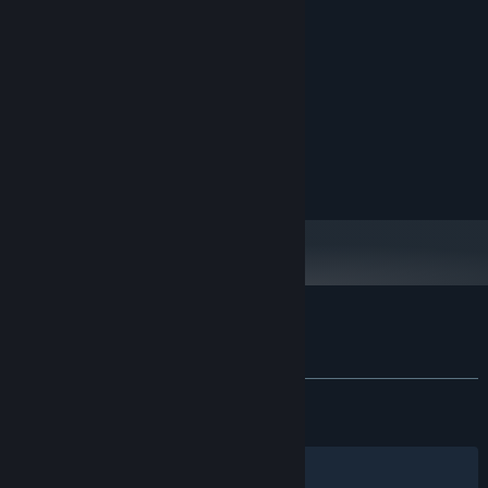
1.8 GHz Processor
处理器:
512 MB RAM
内存:
3D graphics card compatible with DirectX7
显卡:
7.0
DIRECTX 版本:
宽带互联网连接
网络:
需要 2 GB 可用空间
存储空间:
Direct compatible sound card for audio
声卡:
无要求
附注事项:
三国杀 的顾客评测
查看语言细分表
关于用户评测
您的偏好
发布至今：
差评如潮
(81,266 篇中的 10%)
关于蒸汽平台
|
退款政策
|
软件许可服务协议
|
最近：
差评如潮
(762 篇中的 9%)
个人信息保护政策
|
个人信息出境告知书
|
不良内容举报投诉
|
侵权投诉
|
家长监护
筛选条件
简体中文
微博
微信