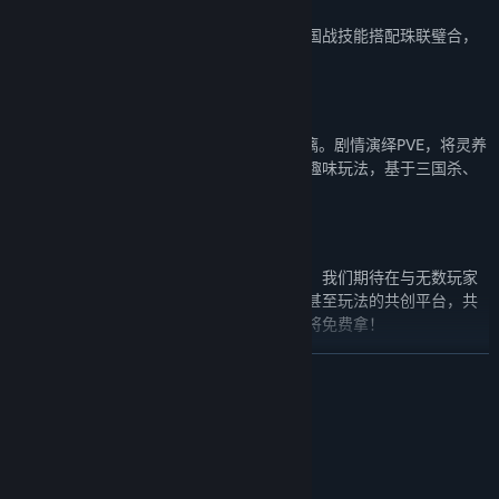
【十年一剑，经典重燃】
三国杀经典原创玩法，主忠反内身份博弈，国战技能搭配珠联璧合，
还原最原汁原味的三国杀体验。
【海量创新玩法，休闲竞技随心切换】
欢乐斗地主，2v2休闲排位随时开局畅快淋漓。剧情演绎PVE，将灵养
成，天书乱斗，烽火连天单人肉鸽等数十种趣味玩法，基于三国杀、
创于三国杀！为你带来更多别样选择。
【一将成名，共创三国】
万千玩家共创武将设计，三国杀编辑器上线！我们期待在与无数玩家
创意的共鸣中，打造武将技能、台词、设定甚至玩法的共创平台，共
绘出三国杀的新章。参与即有奖励，共创武将免费拿！
展开阅读
系统需求
最低配置:
windows7以上
操作系统: