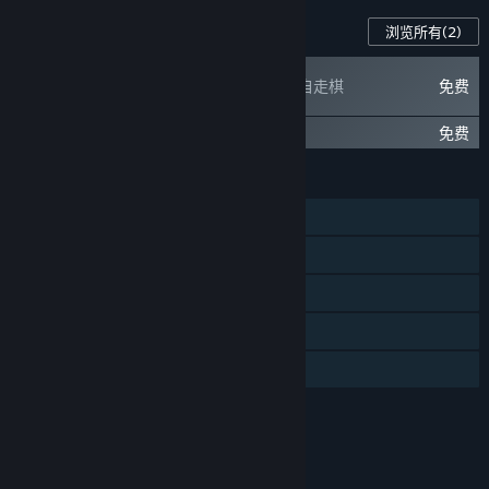
此游戏的内容
浏览所有
(2)
三国杀-自走棋
免费
三国杀-福利礼包
免费
功能
大型多人在线
线上玩家对战
在线合作
应用内购买
家庭共享
评价
本游戏适用于12周岁及以上用户。