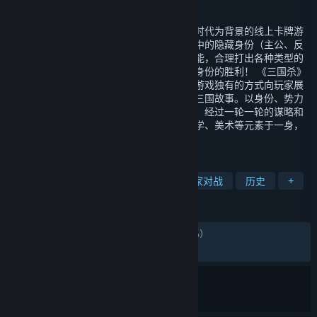
发行日期
2021 年 12 月 17 日
《三国杀》是一款拥有沉浸体验感的以三国时代为背景的线上卡牌游
戏。玩家可扮演三国时期人物，根据随机抽中的隐藏身份（主公、反
贼、忠臣、内奸），通过使用独特的人物技能，合理打出各种类型的
手牌，运筹帷幄、智取搏杀，获得自己所属身份的胜利！ 《三国杀》
将三国历史与桌面游戏结合在一起。以桌面游戏独有的方式向玩家展
示了一个个鲜活的三国人物，一段段精彩的三国故事。以身份、势力
或阵营等为线索，以卡牌为形式，合纵连横，经过一轮一轮的谋略和
动作获得最终的胜利。三国杀集合历史、文学、美术等元素于一身，
在中国广受欢迎。
标签
免费开玩
多人
卡牌游戏
玩家对战
历史
+
评测
发布至今：
差评如潮
(81,348 篇中的 10%)
最近：
差评如潮
(769 篇中的 9%)