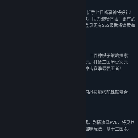
【全新升级，福利畅玩】
新用户上线领 150 抽！注册即领五虎上将，新手七日畅享神将好礼！
SSS级武将神刘备、群马超，大小乔传说皮肤，助力流畅体验！更有武
将招募不重复，助主公广招天下名将！现在登录更有SSS级武将谋黄盖
（永久）赠送！
【八人演兵，阵容运营】
三国杀全新自走棋玩法上线！多元阵营搭配，上百种棋子策略探索！
自动战斗、随时开局、一人成军、无压力畅玩。打破三国历史次元
壁，化身几十位主公排兵演策，公平对决，冲击赛季最强王者！
【十年一剑，经典重燃】
三国杀经典原创玩法，主忠反内身份博弈，国战技能搭配珠联璧合，
还原最原汁原味的三国杀体验。
【海量创新玩法，休闲竞技随心切换】
欢乐斗地主，2v2休闲排位随时开局畅快淋漓。剧情演绎PVE，将灵养
成，天书乱斗，烽火连天单人肉鸽等数十种趣味玩法，基于三国杀、
创于三国杀！为你带来更多别样选择。