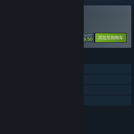
购买 地表法则：先遣者
特别促销！8 月 13 日截止
¥ 39.00
-50%
添加至购物车
¥ 19.50
功能
单人
蒸汽平台成就
蒸汽平台云
家庭共享
评价