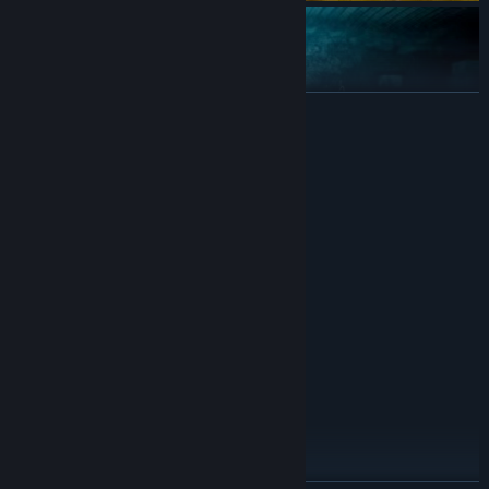
展开阅读
系统需求
最低配置:
Windows 7 (64 bit)
操作系统 *:
Intel i3 4150
处理器:
【游戏特色】
4 GB RAM
内存:
--还原真实的环境、季节和天气变化。
NVIDIA GeForce GT 630
显卡:
11
DIRECTX 版本:
需要 3 GB 可用空间
存储空间:
DirectX compatible
声卡:
推荐配置:
Windows 10(64 bit)
操作系统:
i7-7700k 4.2GHz 4 Core
处理器:
16 MB RAM
内存:
独立显卡, GTX 1660 6GB