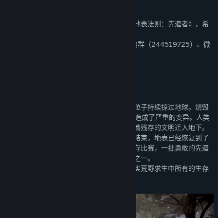
关注我们
欢迎各位玩家游玩我独立开发的生存游戏《地表法则：先遣者》，希
望你们能够喜欢这款游戏。
如果您有任何好的想法和建议都可以通过QQ群（244519725）、微
博（@地表法则）等方式告诉我们！
关于此游戏
这是一款废土题材的生存类游戏。
游戏背景设定为太阳发生日冕大爆发，带电粒子持续掠过地球。烧毁
了人类所有的电子设备，并切断了人类DNA造成了严重的变异。人类
迫不得已在地下建造了巨大的避难所，并带着残存的文明迁入地下。
五十年后，部分激进者认为日冕大爆发已经结束，地表已经恢复到了
可以生存的状况。于是组织了回到地表的生存比赛，一批勇敢的先遣
者参加了这场地表生存大赛，而你就是其中之一。
游戏追求极具真实的生存体验，力求还原真实荒野求生中所有的生存
细节！