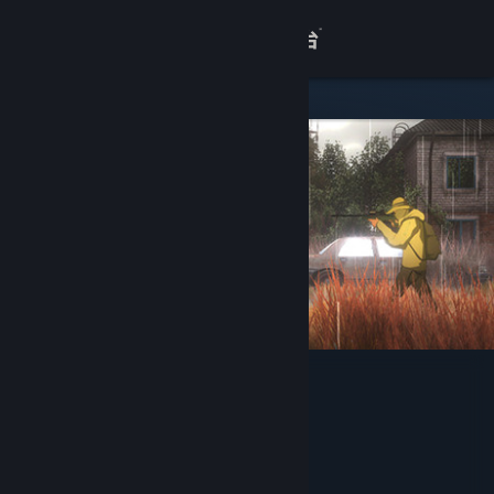
登录
商店
关于
客服
查看桌面版网站
地表法则：先遣者
Horgee Games
开发者
Gamera Game
发行商
Gamera Game
运营商
ISBN 978-7-498-07442-3
出版物号