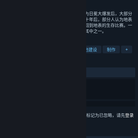
发行日期
2021 年 2 月 6 日
这是一款废土题材的生存类游戏。游戏背景为日冕大爆发后，大部分
的文明被摧毁，人类迫不得已迁入地下。五十年后，部分人认为地表
已经恢复到了可以生存的状态，于是组织了回到地表的生存比赛。一
批勇敢的先遣者参加了这场比赛，而你就是其中之一。
标签
生存
资源管理
库存管理
基地建设
制作
+
评测
发布至今：
褒贬不一
(301 篇中的 65%)
想要将此项目添加至您的愿望单、关注它或标记为已忽略，请先
登录