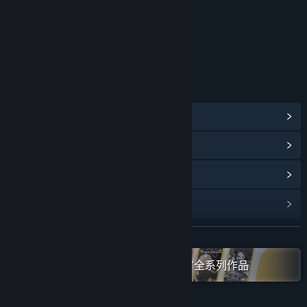
年龄分级机构：中国音像与数字出版协会
链接与信息
查看蒸汽平台成就
(32)
浏览社区中心
查看更新记录
阅读相关新闻
展开阅读
名称:
地表法则：先遣者
类型:
独立
,
角色扮演
,
模拟
,
策略
在蒸汽平台上查看“Gamirror Games”全系列作品
发行日期:
2021 年 2 月 6 日
抢先体验发行日期:
2020 年 9 月 8 日