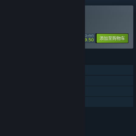
购买 地表法则：先遣者
特别促销！8 月 13 日截止
¥ 39.00
-50%
添加至购物车
¥ 19.50
功能
单人
蒸汽平台成就
蒸汽平台云
家庭共享
评价