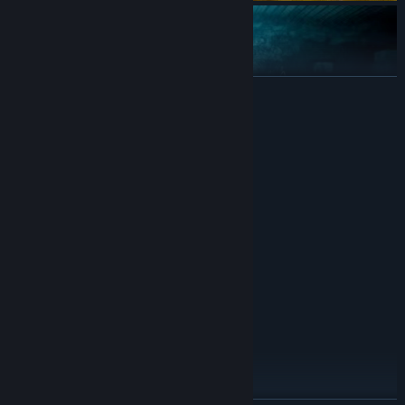
展开阅读
系统需求
最低配置:
Windows 7 (64 bit)
操作系统 *:
Intel i3 4150
处理器:
【游戏特色】
4 GB RAM
内存:
--还原真实的环境、季节和天气变化。
NVIDIA GeForce GT 630
显卡:
11
DIRECTX 版本:
需要 3 GB 可用空间
存储空间:
DirectX compatible
声卡:
推荐配置:
Windows 10(64 bit)
操作系统:
i7-7700k 4.2GHz 4 Core
处理器:
16 MB RAM
内存:
独立显卡, GTX 1660 6GB