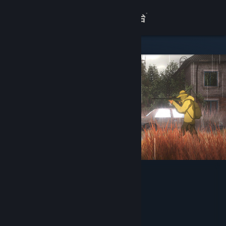
登录
商店
关于
客服
查看桌面版网站
地表法则：先遣者
Horgee Games
开发者
Gamera Game
发行商
Gamera Game
运营商
ISBN 978-7-498-07442-3
出版物号