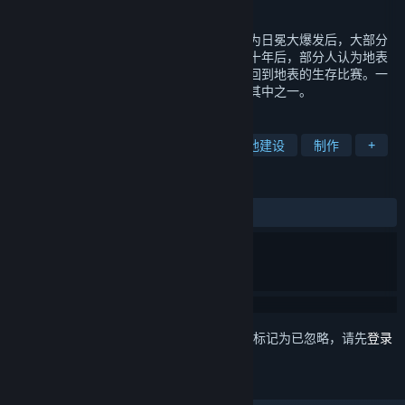
发行日期
2021 年 2 月 6 日
这是一款废土题材的生存类游戏。游戏背景为日冕大爆发后，大部分
的文明被摧毁，人类迫不得已迁入地下。五十年后，部分人认为地表
已经恢复到了可以生存的状态，于是组织了回到地表的生存比赛。一
批勇敢的先遣者参加了这场比赛，而你就是其中之一。
标签
生存
资源管理
库存管理
基地建设
制作
+
评测
发布至今：
褒贬不一
(301 篇中的 65%)
想要将此项目添加至您的愿望单、关注它或标记为已忽略，请先
登录