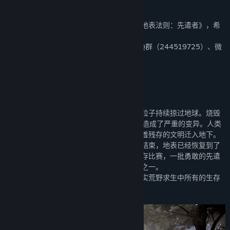
关注我们
欢迎各位玩家游玩我独立开发的生存游戏《地表法则：先遣者》，希
望你们能够喜欢这款游戏。
如果您有任何好的想法和建议都可以通过QQ群（244519725）、微
博（@地表法则）等方式告诉我们！
关于此游戏
这是一款废土题材的生存类游戏。
游戏背景设定为太阳发生日冕大爆发，带电粒子持续掠过地球。烧毁
了人类所有的电子设备，并切断了人类DNA造成了严重的变异。人类
迫不得已在地下建造了巨大的避难所，并带着残存的文明迁入地下。
五十年后，部分激进者认为日冕大爆发已经结束，地表已经恢复到了
可以生存的状况。于是组织了回到地表的生存比赛，一批勇敢的先遣
者参加了这场地表生存大赛，而你就是其中之一。
游戏追求极具真实的生存体验，力求还原真实荒野求生中所有的生存
细节！