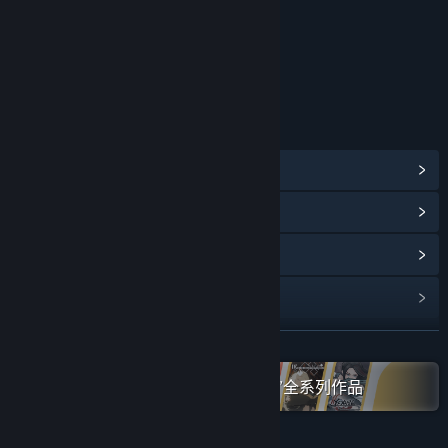
年龄分级机构：中国音像与数字出版协会
链接与信息
查看蒸汽平台成就
(32)
浏览社区中心
查看更新记录
阅读相关新闻
展开阅读
名称:
地表法则：先遣者
类型:
独立
,
角色扮演
,
模拟
,
策略
在蒸汽平台上查看“Gamirror Games”全系列作品
发行日期:
2021 年 2 月 6 日
抢先体验发行日期:
2020 年 9 月 8 日