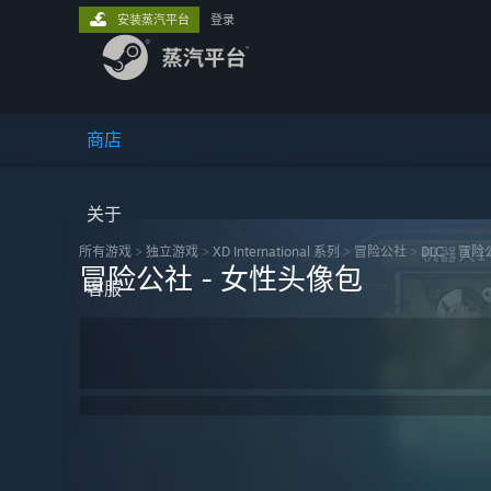
安装蒸汽平台
登录
商店
关于
所有游戏
>
独立‎游戏
>
XD International 系列
>
冒险公社
>
DLC
>
冒险公
冒险公社 - 女性头像包
客服