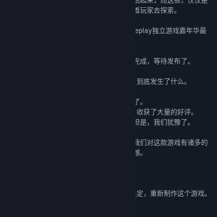
冰山一角，更多的秘密、更多的挑战，等待着玩家去探索。
没错，这款游戏在2015年的时候获得过indieplay独立游戏嘉年华最
佳游戏大奖。
日本indie stream比赛的评委会特别奖。
而且，同一年年底，这款游戏已经完全制作完成，等待发布了。
只是，现在都2019年了，这么多年过去了，到底发生了什么。
唯一的解释就一个：我们对自己的要求提高了。
2016年年初，我们的《迷失岛》顺利上线，收获了大量的好评。
接下来，《一路》顺理成章也可以上线了。但是，我们犹豫了。
面对玩家的期待，我们想做得更好，彼时，我们对这款游戏有诸多的
愿景，但是因为能力的原因，留下了诸多遗憾。
所以，我们秘而不发。
2018年年初的时候，我们做了一个大胆的决定，重新制作这个游戏。
重置了所有的动画。