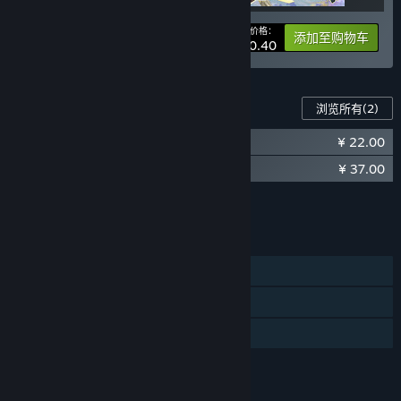
-添加悬空平台，突破平面的限制，将建造延伸到空间；
您的价格：
-10%
-更多游戏音乐、音效，为玩家带来更丰富的听觉享受；
捆绑包信息
添加至购物车
¥ 230.40
-更精致的场景，为游戏带来更好的视觉享受；
-添加更多玩家与天体的交互，一不小心掉进黑洞，就再也出不来
了；”
此游戏的内容
浏览所有
(2)
抢先体验版本的现状如何？
“《戴森球计划》在抢先体验版本阶段提供了完善的探索模式、沙
¥ 22.00
戴森球计划 - 原声音轨
盒模式以及一个可以游玩50小时到100小时的标准模式。
¥ 37.00
戴森球计划 - 艺术设定集
抢先体验版本阶段将包括：
-随机生成的宇宙，每一局新游戏都是不同的游戏体验；
将所有 DLC 添加至购物车
¥ 59.00
-海洋星球、熔岩星球、荒漠星球、冰冻星球、戈壁星球等等，等
待你去探索；
功能
-机甲可以飞行、航行、跃迁，不同的方式不同的体验，满足你星
际旅行的梦想；
单人
-基础物流到星际物流，上千艘运输船在宇宙中川流不息；
蒸汽平台成就
-科技树系统，完整展示科技路线，引领你到达科技巅峰，发现宇
宙的奥秘；
家庭共享
-从一个小作坊到跨星系工业帝国，你的工厂你做主；
-不同的里程碑事件，随时充满挑战；
评价
-不断优化生产线设计，尽情发挥你的创造力；