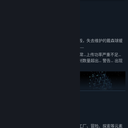
抢先体验发行日期:
2021 年 1 月 20 日
重大更新
雾气弥漫，足以遮盖太阳的光芒。
如同黑色的迷雾吞噬一个个星区，工厂被摧毁，失去维护的戴森球缓
缓崩塌，连恒星也逐渐黯淡，一切陷入死寂......
遥远的太空传来信息，陌生而又熟悉——“异常...上传功率严重不足...
寻找高能量目标... 尝试自我复制... 异常... 复制数量超出... 警告... 出现
高能量目标！！！”
展开阅读
关于此游戏
伊卡洛斯，主脑已截取到不稳定的能量源发出的信息，它们正在向你
所在的星区靠近，它们的特征与此前摧毁COSMO工厂的机械体一致，
《戴森球计划》是一款融合了太空、自动化工厂、冒险、探索等元素
工程师们称其为“黑雾”。它们很可能已经到达临近星区，做好万全准