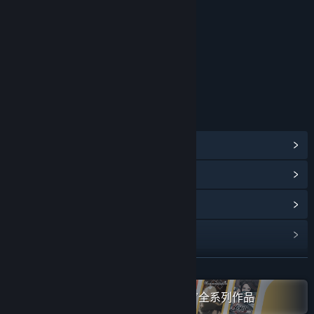
-从一无所有，白手起家，一步一步，建造出宏伟壮观的“戴森球”；
-风力涡轮机到人造恒星，各种各样大规模的发电厂；
-电力网络系统，随时平衡发电性能和用电需求。”
在抢先体验期间和结束之后，游戏价格会有所不同吗？
“我们计划在抢先体验结束后会提高定价，所以你现在购买可以享
年龄分级机构：中国音像与数字出版协会
受偏低的价格，同时你也会感受到游戏不断变化的过程。”
在开发过程中，你们是如何计划让玩家社区参与进来的？
“我们会和发行商Gamera Game一起跟进社区中玩家提出的问题和
链接与信息
给出的建议，并积极的根据这些问题建议进行游戏的调整和开发，
查看蒸汽平台成就
(128)
让每一个喜欢《戴森球计划》的玩家都可以参与到游戏的进化之
中，你也可以通过贴吧、QQ群、微博、微信等多个平台提交问
浏览社区中心
题。”
查看更新记录
阅读相关新闻
展开阅读
名称:
戴森球计划
类型:
独立
,
模拟
,
策略
,
抢先体验
在蒸汽平台上查看“Gamirror Games”全系列作品
发行日期:
2021 年 2 月 6 日