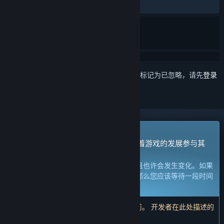
最近：
特别好评
(290 篇中的 89%)
想要将此项目添加至您的愿望单、关注它或标记为已忽略，请先
登录
抢先体验游戏
立刻获取体验权限然后开始游戏，并随着游戏的发展参与其
中。
注意：
处于抢先体验的游戏内容尚不完整且也许会发生变化。如果
您不是特别想玩当前这个状态下的游戏，那么您应该等待一段时间
来观察游戏的开发进度。
了解更多
注意：开发者最后一次更新是在 20 个月前。 开发者在此处描述的
信息和时间表可能不再是最新的。