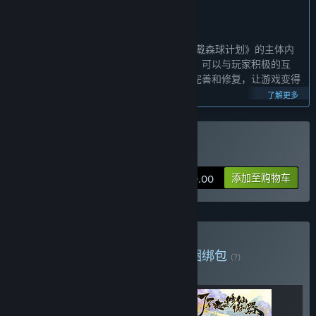
开发者的话：
为何要采用抢先体验这种模式？
“简单来说，是为了能让玩家先行体验到《戴森球计划》的主体内
容，同时我们相信采用抢先体验这种模式，可以与玩家积极的互
动，收集玩家的意见，不断的对游戏进行完善和修复，让游戏变得
更好。”
了解更多
这款游戏的抢先体验状态大约持续多久？
“《戴森球计划》的抢先体验状态预计会持续12个月左右，但我们
并不会订立一个明确的结束时间点，原因是因为我们想给玩家更好
购买 戴森球计划
的游戏体验，所以在游戏的更新上，会以满足玩家的游戏体验为优
先。”
添加至购物车
¥ 70.00
计划中的完整版本和抢先体验版本到底有多少不同？
“《戴森球计划》的完整版将会提供更加完整的宇宙探索、经营自
动化工厂的游戏体验。
-为游戏添加更多类型的星球，更丰富的宇宙等待玩家的探索；
购买 重庆本地麻辣捆绑包
捆绑包
-添加机甲编辑功能，玩家可以根据自己的喜好设计机甲，带来更
(?)
加个性化的体验；
购买此捆绑包，所有 3 个项目立省 10%！
-添加怪物系统，在经营工厂和宇宙探索的过程再也不能肆无忌
惮，需要随时提防怪物的袭击，充满刺激感；
-更方便流畅的建造操作，尽情发挥你的脑洞，挑战你的想象力；