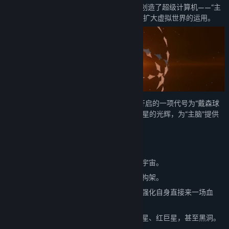
的科幻题材沙盒建造类游戏。在未来，人类创造了超级计算机——“主
备，COSMO将为你提供抵御它们的科技，保证“戴森球计划”顺利实
脑”，以期待利用其强大的计算能力来进一步扩大虚拟世界的运用。
施。
本次更新是《黑雾崛起》的第一部分，未来还会有关于太空战斗的内
容。建设空间站，迎战太空巢穴已在我们的计划之中。
你将作为空间管理联盟COSMO的工程师，开启的一项代号为“戴森球
计划”的项目——建造戴森球，以充分利用恒星的光辉，为“主脑”提供
持续稳定的能量。
随机生成的星图，每一局都是独一无二的宇宙。
更加微观的建造戴森球，从一个零件开始构架。
战斗，建造防御建筑，抵御敌人来袭，或强化自身直接来一场血
战。
探索千变万化的宇宙生态，中子星、白矮星、红巨星，甚至黑洞。