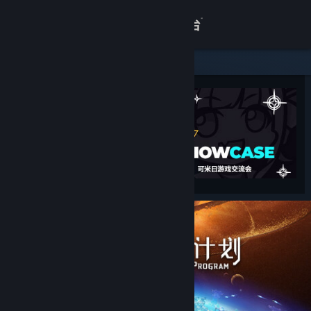
登录
商店
关于
客服
查看桌面版网站