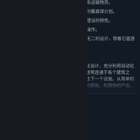
不止于地表的自动化生产流水线，跨越星系运输物资。
多种可自主定制的设定，打造属于你自己的戴森球计划。
球形地表，完美表现在一颗星球之上完成建设的特色。
蓝图功能，保存重要的规划，省去重复的操作。
机甲自定义，用你的聪明才智创造出独一无二的设计，带着它遨游
星海。
要建设戴森球，你需要通过由简入繁的自动化设计，充分利用自动化
设施达来到物资的稳定产出。将资源通过传送带连通于各个建筑之
间，将原材料送至加工设施，再将产物输送往下一个设施。从简单的
流水线设计，逐步发展至产物丰富的大工厂的规划。利用你的产出，
推动科技进步，达成建造戴森球的必要条件。
展开阅读
系统需求
最低配置:
需要 64 位处理器和操作系统
Windows 7(64-Bit)
操作系统 *: