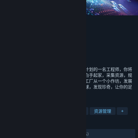
戴森球计划
Youthcat Studio
开发者
Gamera Game
发行商
Gamera Game
运营商
ISBN 978-7-498-08179-7
出版物号
发行日期
2021 年 2 月 6 日
浩瀚无垠的宇宙，未知的征程，作为戴森球计划的一名工程师，你将
前往陌生的星系，建造戴森球。从一无所有白手起家，采集资源，规
划设计生产线，逐步实现全自动化，将你的工厂从一个小作坊，发展
成为庞大的跨星系工业帝国。探索未知的星球，发现珍奇，让你的足
迹遍布星辰大海。
标签
自动化
太空
基地建设
建造
资源管理
+
评测
发布至今：
好评如潮
(83,240 篇中的 97%)