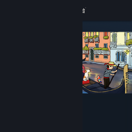
登录
商店
关于
客服
查看桌面版网站
旅人苏菲亚
Memo Gogo
开发者
发行商
热脉游戏
运营商
热脉游戏
ISBN
出版物号