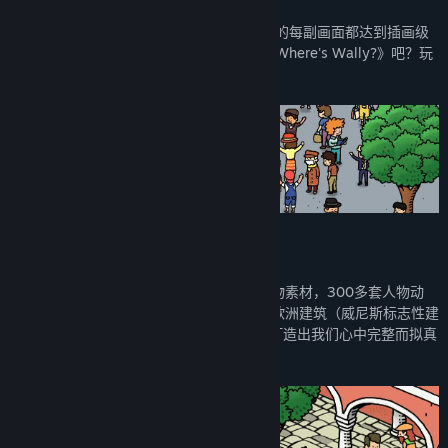
采用独特有趣的绘本画风。我们力求游戏中的每副画面都达到插画级
别，可以让玩家无限截图存屏保。都看过《Where's Wally?》吧？玩
我们的游戏有没有唤起童年的回忆？
《旅人苏菲亚》官方Q群： 897459854
此版本包含10个场景，由多达1800多个人物素材，300多套人物动
画，100多个序列图动画、特效，100多座欧洲建筑（威尼斯标志性建
筑8座），还有将近300条配音素材组成，打造出我们心中完整而拟真
的威尼斯童话世界。