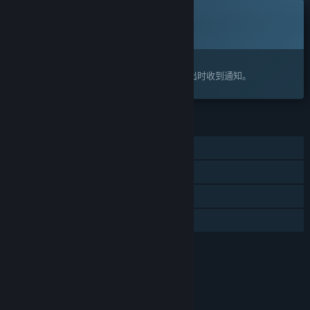
即将推出
此物品尚不可用
感兴趣吗？
将此游戏添加至您的愿望单，以便在游戏推出时收到通知。
功能
单人
蒸汽平台成就
蒸汽平台云
家庭共享
评价