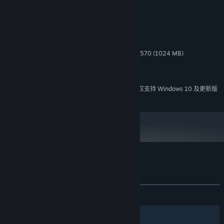
最低配置:
Windows 7 SP1+ (64-bit)
操作系统 *:
SSE2 instruction set support
处理器:
4 GB RAM
内存:
后续作品：
中国大唐、法国、荷兰……来我们社区进行投票，选出你下
Geforce GT 430 (1024 MB) / Radeon HD 5570 (1024 MB)
显卡:
一个想去的地方！
9.0
DIRECTX 版本:
需要 1 GB 可用空间
存储空间:
游戏初衷
2024 年 1 月 1 日（PT）起，蒸汽平台客户端将仅支持 Windows 10 及更新版
*
本。
我很想制作一部充满爱和正能量的游戏。
旅人苏菲亚 的顾客评测
关于用户评测
您的偏好
在我看来，威尼斯是一个富有浪漫气息的水上城市。记得我很小的时
关于蒸汽平台
|
退款政策
|
软件许可服务协议
|
发布至今：
多半好评
(296 篇中的 77%)
个人信息保护政策
|
个人信息出境告知书
|
候，看过一部以威尼斯为背景的爱情电影《人人都说我爱你》，从那
不良内容举报投诉
|
侵权投诉
|
家长监护
时起我心中一直埋着一颗想去威尼斯看看的小种子，但是由于种种原
筛选条件
简体中文
因，我一直没有机会去。“没去过你怎么做这游戏？”一定有人好奇。三
微博
微信