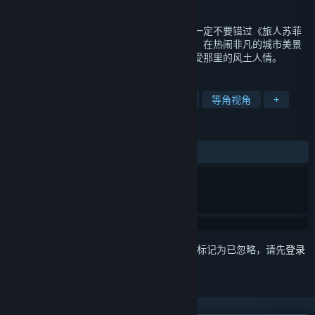
发行日期
即将推出
你去过意大利威尼斯吗？如果还没有，那请一定不要错过《旅人苏菲
亚》。跟随可爱的女主人公游遍水城威尼斯，在热闹非凡的城市美景
中，寻找散布在各个角落的物品和角色，感受那里的风土人情。
标签
隐藏物体
指向点击
收集马拉松
等角视角
+
评测
发布至今：
多半好评
(296 篇中的 77%)
想要将此项目添加至您的愿望单、关注它或标记为已忽略，请先
登录