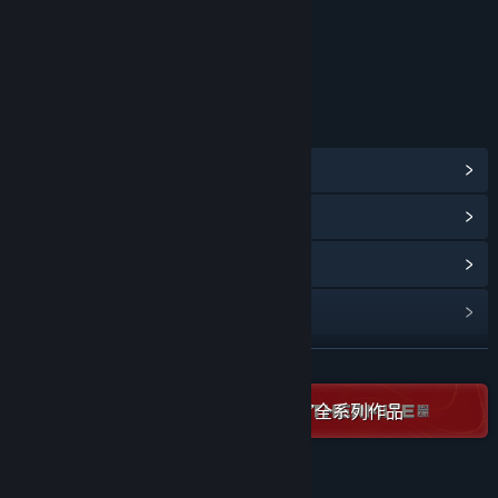
年龄分级机构：中国音像与数字出版协会
链接与信息
查看蒸汽平台成就
(7)
浏览社区中心
查看更新记录
阅读相关新闻
展开阅读
名称:
旅人苏菲亚
类型:
休闲
,
独立
在蒸汽平台上查看“Thermite Games”全系列作品
发行日期:
即将推出
关于此游戏