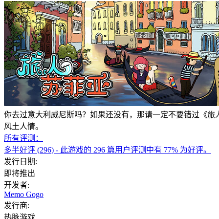
你去过意大利威尼斯吗？如果还没有，那请一定不要错过《旅
风土人情。
所有评测：
多半好评
(296)
- 此游戏的 296 篇用户评测中有 77% 为好评。
发行日期:
即将推出
开发者:
Memo Gogo
发行商:
热脉游戏