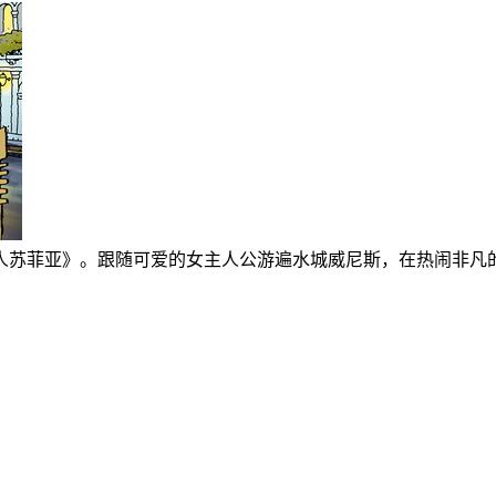
人苏菲亚》。跟随可爱的女主人公游遍水城威尼斯，在热闹非凡