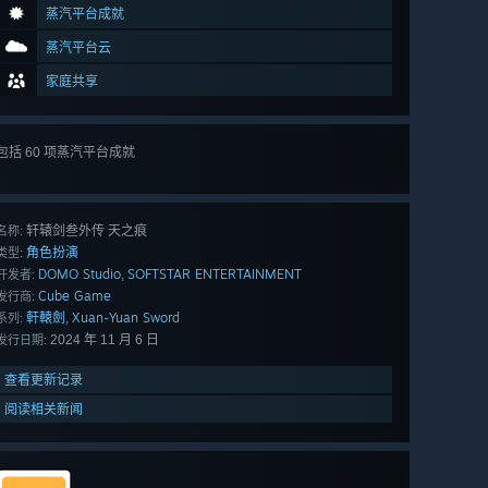
蒸汽平台成就
蒸汽平台云
家庭共享
包括 60 项蒸汽平台成就
查看
所有 60 项
轩辕剑叁外传 天之痕
名称:
角色扮演
类型:
DOMO Studio
SOFTSTAR ENTERTAINMENT
,
开发者:
Cube Game
发行商:
軒轅劍
Xuan-Yuan Sword
,
系列:
2024 年 11 月 6 日
发行日期:
查看更新记录
阅读相关新闻