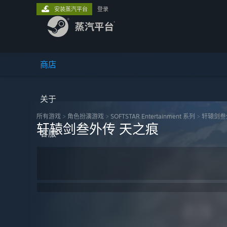
安装蒸汽平台
登录
商店
关于
所有游戏
>
角色扮演‎游戏
>
SOFTSTAR Entertainment 系列
>
轩辕剑叁
轩辕剑叁外传 天之痕
客服