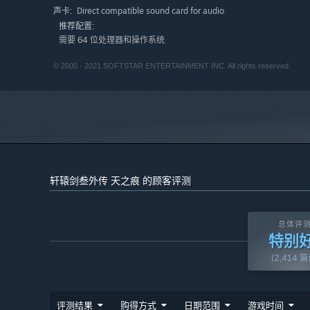
可爱的符鬼小帮手
Direct compatible sound card for audio
声卡:
在本作中，新加入了符鬼系统。符鬼共五种（金、木、水、
推荐配置:
玩家可以通过炼妖壶捕捉怪兽喂养符鬼，还可让符鬼学习怪
需要 64 位处理器和操作系统
可以喂养、培育符鬼。
© 2000 - 2021 SOFTSTAR ENTERTAINMENT INC. All rights reserved.
多元游戏结局
本作共有两种结局，依据玩家在游戏中的不同对话选择，最
2种战斗界面自由切换 全面支援控制器
针对不同操作习惯的玩家，版本提供图像及传统两种战斗界
惯自由切换。
轩辕剑叁外传 天之痕 的顾客评测
总体评
特别
(2,414 
评测结果
购得方式
日期范围
游戏时间