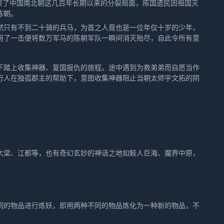
束了中国南北朝这几百年长期以来的分裂局面，陈国遗民因祖国灭
陈朝。
然只有不到二十骑的兵马，为首之人竟也是一位年仅十岁的少年，
用了一击便将数万军马的陈朝军队一瞬间消灭殆尽，自此令所有意
下踏上收集神器、复国报仇的旅程。途中遇到为救弟弟而自愿当作
行人在独孤郡主的帮助下，意图收集神器阻止当朝太师宇文拓的阴
大梁、江都等，也有奇幻玄妙的神话之地如鲛人巨海、魔界中原，
同的物品进行炼妖，即用两种不同的物品炼化为一种新的物品，不