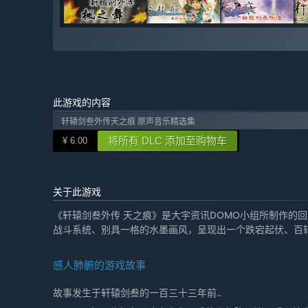
此游戏的内容
轩辕剑叁外传天之痕 原声音乐精选集
将所有 DLC 添加至购物车
¥ 6.00
关于此游戏
《轩辕剑叁外传 天之痕》是大宇资讯DOMO小组所制作的
战斗系统、别具一格的水墨画风，呈现出一个跌宕起伏、百
感人肺腑的游戏故事
故事发生于轩辕剑叁的一百三十三年前..