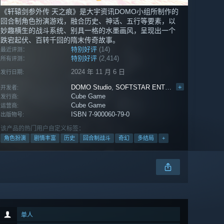
《轩辕剑参外传 天之痕》是大宇资讯DOMO小组所制作的
回合制角色扮演游戏，融合历史、神话、五行等要素，以
妙趣横生的战斗系统、别具一格的水墨画风，呈现出一个
跌宕起伏、百转千回的隋末传奇故事。
特别好评
(14)
最近评测：
特别好评
(2,414)
所有评测：
2024 年 11 月 6 日
发行日期:
DOMO Studio
,
SOFTSTAR ENTERTAINMENT
+
开发者:
Cube Game
发行商:
Cube Game
运营商:
ISBN 7-900060-79-0
出版物号:
该产品的热门用户自定义标签：
角色扮演
剧情丰富
历史
回合制战斗
奇幻
多结局
+
单人