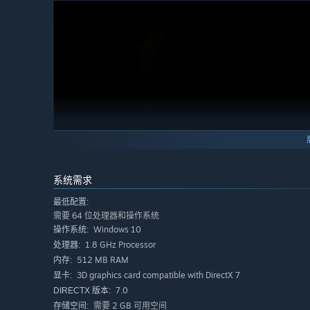
系统需求
最低配置:
需要 64 位处理器和操作系统
五行相生相克
Windows 10
操作系统:
本作中的属性系统来自中国传统的五行相生相克概念，即「
1.8 GHz Processor
处理器:
每一种法术也对应一种属性。根据五行生克，法术造成的效
512 MB RAM
内存:
会回复对象生命。
3D graphics card compatible with DirectX 7
显卡:
7.0
DIRECTX 版本:
需要 2 GB 可用空间
存储空间: