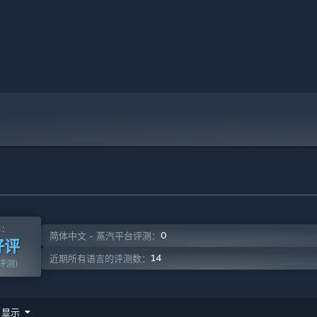
火、土），在游戏战斗中出现，不受敌方攻击，但可以攻击敌方。
物的各种技能。另外，
游戏附有符鬼小窝
，不需读取游戏进度，就
终的故事结局也会不同。
面，并全面支持控制器。玩家们可视自己使用的游玩设备及操作习
测：
0
简体中文 - 蒸汽平台评测：
好评
14
近期所有语言的评测数：
篇评测)
显示