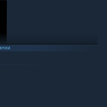
展开阅读
金、木、水、火、土」。所有的人物、敌人都具备至少一种属性，
果大有不同。若属性相克，可造成更大的伤害，如果属性相生，反