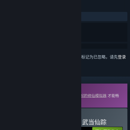
评测
发布至今：
特别好评
(122 篇中的 90%)
想要将此项目添加至您的愿望单、关注它或标记为已忽略，请先
登录
DLC
此内容需要在蒸汽平台上拥有基础游戏
了不起的修仙模拟器
才能畅
玩。
购买 了不起的修仙模拟器 - 武当仙踪