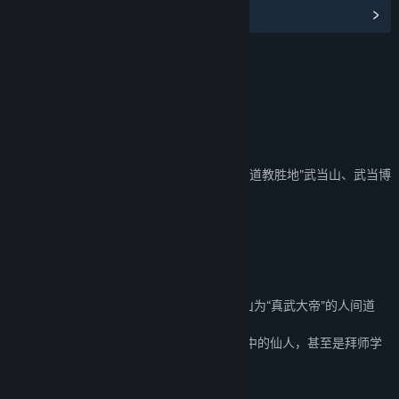
阅读相关新闻
名称:
了不起的修仙模拟器 - 武当仙踪
类型:
独立
,
角色扮演
,
模拟
,
策略
发行日期:
2021 年 9 月 17 日
关于此内容
《了不起的修仙模拟器》首次跨界联动！与“道教胜地”武当山、武当博
物馆联合推出全新扩展包——《武当仙踪》。
仙界突现异象，一座仙山横空出世。
传闻有仙人端坐山巅，垂钓于云海之上。
遥望山岳，依稀可见“武当”二字，更传言此山为“真武大帝”的人间道
场。
引得凡夫俗子争相登山，希冀能够见到传说中的仙人，甚至是拜师学
艺。然仙踪难觅，有缘者不足十之一二。