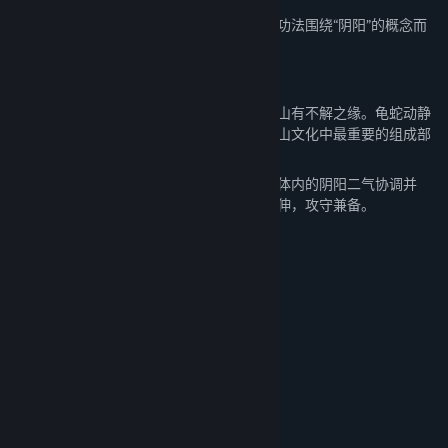
新增功法《玄天真武两仪妙道》
武当山的玄天真武荡魔祖师所传道统，此功法围绕“阴阳”的概念而
制作，拥有许多独特的机制，十分强大。
新增武当山专属灵宠：玄武
作为中国传统文化四大灵兽，玄武和武当山有不解之缘。龟蛇动静
之势与阴阳太极之意相合，自古便是武当山文化中最重要的组成部
分。
玄武苗苗乃真武大帝坐骑玄武的后代。它体内的阴阳二气协调并
存，内丹也能一分为二。故而玄武能屈能伸，攻守兼备。
新增1种新药物
黄精
新增2种丹药
三花黄精丸
五气辟谷丸