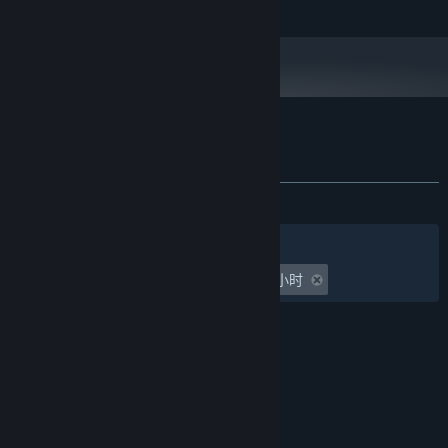
展开阅读
今，在修仙界中隐世多年的武当仙门也终于揭开其神秘之面纱。
附注事项:
近日，修行界有传言曰东海之上，一座飘渺的仙山突然在修行界露出
2024 年 1 月 1 日（PT）起，蒸汽平台客户端将仅支持 Windows 10 及更新版
*
仙踪。偶有修士入其中探索，竟发现此地竟然是一处早已失落的无方
本。
仙境，其中隐居有一派避世道门！此派中道统非同小可，为真武之嫡
传；其门下弟子道传玄妙，得荡魔之精义。此仙境名曰：武当山！
新增4种武当场景
了不起的修仙模拟器 - 武当仙踪 的顾客评测
金顶
关于用户评测
您的偏好
复真观
发布至今：
特别好评
(122 篇中的 90%)
关于蒸汽平台
|
退款政策
|
软件许可服务协议
|
紫霄宫
个人信息保护政策
|
个人信息出境告知书
|
筛选条件
简体中文
南岩宫
不良内容举报投诉
|
侵权投诉
|
家长监护
游戏时间：
undefined 小时至 undefined 小时
微博
微信
仙境绝景
© 2026 Valve Corporation 版权所有，完美世界已获授权。
在制作这些新场景的过程中，我们以武当山的最为著名的几大景区为
所有商标均属于其在美国或其他国家的拥有者。
原型，将武当山绝美的仙境盛景复刻到游戏中，如武当金顶的金殿，
© 完美世界征奇(上海)多媒体科技有限公司 版权所有。
云海，复真观的九曲黄河墙，南岩宫的临崖绝壁，龙头香，紫霄宫的
增值电信业务经营许可证沪B2-20180406