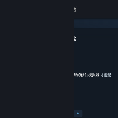
登录
商店
关于
了不起的修仙模拟器 - 武当仙踪
GSQ Games
开发者
客服
Gamera Game
发行商
Gamera Game
运营商
ISBN 978-7-900873-70-5
出版物号
查看桌面版网站
发行日期
2021 年 9 月 17 日
此内容需要在蒸汽平台上拥有基础游戏
了不起的修仙模拟器
才能畅
玩。
标签
模拟
策略
角色扮演
独立
+