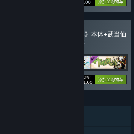
添加至购物车
¥ 18.00
购买 《了不起的修仙模拟器》本体+武当仙
踪+竹林深处捆绑包
捆绑包
(?)
购买此捆绑包，所有 3 个项目立省 10%！
您的价格：
-10%
捆绑包信息
添加至购物车
¥ 111.60
功能
单人
DLC
蒸汽平台成就