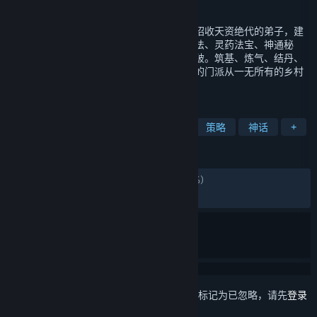
发行日期
2021 年 2 月 6 日
独一无二的修仙游戏，建立属于你的仙门，招收天资绝代的弟子，建
造美轮美奂的建筑，收集各种神妙的修行功法、灵药法宝、神通秘
籍。搭建修行宝地，让门下弟子逐步修行突破。筑基、炼气、结丹、
元神等境界，最终度过天劫飞升成仙。将你的门派从一无所有的乡村
聚落，经营成威名赫赫的高门大派。
标签
模拟
武术
角色扮演
沙盒
策略
神话
+
评测
发布至今：
特别好评
(19,092 篇中的 85%)
最近：
特别好评
(32 篇中的 90%)
想要将此项目添加至您的愿望单、关注它或标记为已忽略，请先
登录