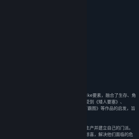
名称:
了不起的修仙模拟器
关于我们
发行日期:
2021 年 2 月 6 日
我们是来自于中国重庆的开发团队吉艾斯球。
抢先体验发行日期:
2019 年 1 月 10 日
了不起的修仙模拟器12群：731114150
了不起的修仙模拟器9群：985993009
了不起的修仙模拟器6群：736224123
新浪微博：@了不起的修仙模拟器
B站：@吉艾斯球
关于此游戏
《了不起的修仙模拟器》是一款拥有Roguelike要素，融合了生存、角
色扮演、策略等要素的模拟经营游戏。游戏受到《矮人要塞》、
《RimWorld》、《新蜀山剑侠传》、《天下霸图》等作品的启发，旨
在为玩家模拟出独一无二的修仙之旅。
在游戏中，玩家将从上帝视角指引角色生存生产并建立自己的门派。
在这一过程中，你将感受角色遭遇的意外或惊喜，解决他们面临的危