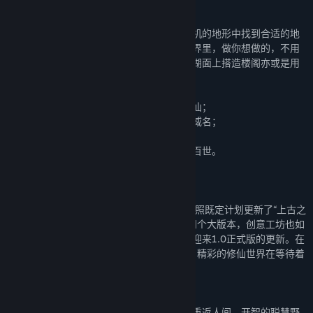
机与困难，亲手打造专属于你的修仙传奇。
每一次重新开始就是一次全新的地图，在随机的地形中找到合适的地
点，让世间万物成为你的助力。在沙盒的世界里，做你想做的，不用
拘谨，一切随心所欲。在山洞里群居还是在湖面上搭造楼阁亦或是用
灵石当地板的奢华享受，皆由你自己决定。
你可以选择潜心修行，突破层层困难飞升成仙；
也可以闯荡天下，收集天材地宝，留下赫赫威名；
或是采集天下灵草，炼制奇丹神药；
亦或是成为炼器大师，铸造神器法宝，流芳百世。
当然你要记住，正邪不两立。
【版本更新】
自游戏EA以来，《了不起的修仙模拟器》按照既定计划更新了“上古之
兽”、“征伐天下”和“红尘众生”、“妖族崛起”四个大版本，创意工坊也如
期而至。如今，《了不起的修仙模拟器》也迎来1.0正式版的更新。在
1.0里面我们依然给大家带来了很多新内容，精彩的修仙世界在等待着
大家。
妖族觉醒——天地间灵气逐渐复苏，妖族重返人间。开智的聪慧野