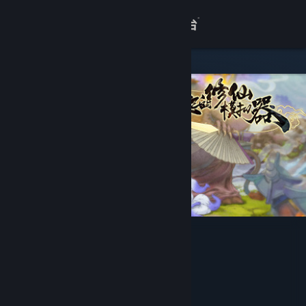
登录
商店
关于
客服
查看桌面版网站
了不起的修仙模拟器
GSQ Games
开发者
Gamera Game
发行商
Gamera Game
运营商
ISBN 978-7-900873-70-5
出版物号