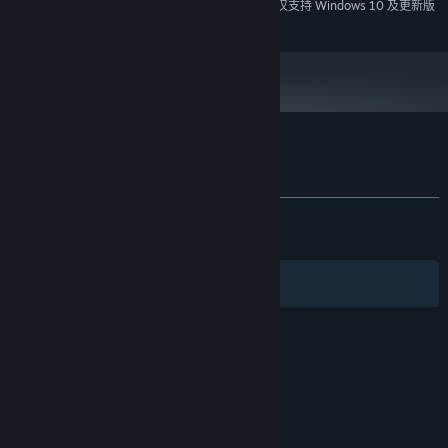
2024 年 1 月 1 日（PT）起，蒸汽平台客户端将仅支持 Windows 10 及更新版
*
本。
巨兽攻山——凶凤、蛟龙、烛龙已然复苏，面对强大的上古三大巨
兽的入侵，你的门派能否经受住它们的考验？
大能出世——想要猎杀上古之兽，还需要真正的强者。各大门派隐
藏的大能纷纷出山行走天下，对于玩家来说，这既是一种机遇，更
了不起的修仙模拟器 的顾客评测
是一种挑战。
查看语言细分表
关于用户评测
您的偏好
神药种植——超过几十种神药的种植方法被发掘出来，堆积如山的
发布至今：
特别好评
(19,092 篇中的 85%)
关于蒸汽平台
|
退款政策
|
软件许可服务协议
|
满仓神药不再只是黄粱一梦。
最近：
特别好评
(32 篇中的 90%)
个人信息保护政策
|
个人信息出境告知书
|
建筑旋转——随心所欲搭建你的门派。
不良内容举报投诉
|
侵权投诉
|
家长监护
筛选条件
简体中文
动物养殖——现在可以喂养失去行动能力的动物，以他们爱吃的食
微博
微信
物为诱饵，驯服它们。
风水镇物——现在物品有可能拥有风水镇物属性，成为风水镇物。
© 2026 Valve Corporation 版权所有，完美世界已获授权。
所有商标均属于其在美国或其他国家的拥有者。
© 完美世界征奇(上海)多媒体科技有限公司 版权所有。
世界探索——现在世界各地大部分地区都可以进入其中探索了，隐
增值电信业务经营许可证沪B2-20180406