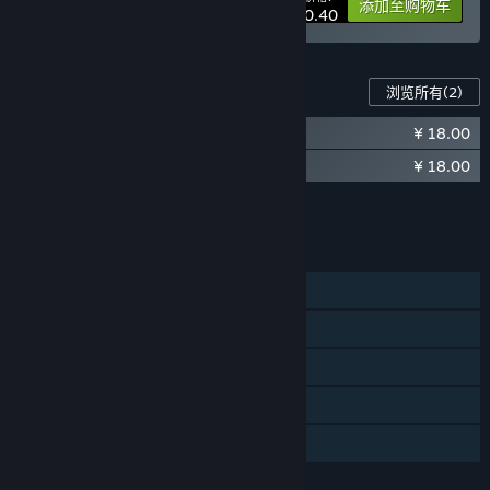
-10%
捆绑包信息
添加至购物车
¥ 230.40
此游戏的内容
浏览所有
(2)
¥ 18.00
了不起的修仙模拟器 - 武当仙踪
¥ 18.00
了不起的修仙模拟器 - 竹林深处
将所有 DLC 添加至购物车
¥ 36.00
功能
单人
蒸汽平台成就
蒸汽平台云
统计数据
家庭共享