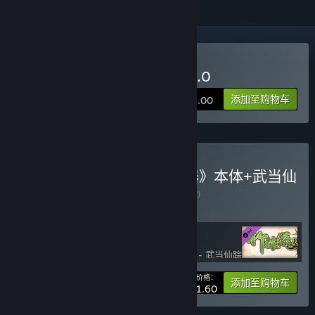
购买 了不起的修仙模拟器 1.0
添加至购物车
¥ 88.00
购买 《了不起的修仙模拟器》本体+武当仙
踪+竹林深处捆绑包
捆绑包
(?)
购买此捆绑包，所有 3 个项目立省 10%！
您的价格：
-10%
捆绑包信息
添加至购物车
¥ 111.60