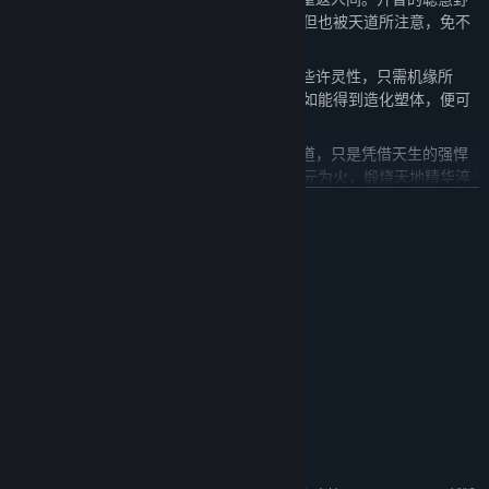
兽踏上修行之路，获得长生久视的机会，但也被天道所注意，免不
了天劫的洗练。
万物通灵——日结月累，世间凡物也获得些许灵性，只需机缘所
致，或得到高人的点化，便能化为精怪。如能得到造化塑体，便可
获得人身，踏入修行之道。
体修之道——上古妖族不通玄妙，不参天道，只是凭借天生的强悍
肉体纵横天地。他们各凭本能，以自身精元为火，煅烧天地精华淬
炼肉身，甚至可以凭肉身格挡飞剑，硬撼天劫。
展开阅读
神兽养成——神兽乃是天地间某种规则具象而出的特殊生灵，拥有
强大肉体和深厚的潜力，如何培养自己门派的神兽，使之符合门派
系统需求
的需要，也是一门学问。
最低配置:
剧情演进——伴随着上古众妖遗族的复苏，修仙界已迎来千年未有
Windows 7 64位
操作系统 *:
之大变局，此界众生无人可躲，皆已站在命运的分岔路前，是运是
Core M3
处理器:
劫，犹未可知……
8 GB RAM
内存:
新手教学——妖族崛起版本中，我们制作了几乎手把手的，完整的
Intel Grahics Series
显卡:
教学，以帮助新手玩家更全面，更系统的上手，更快体会到修仙的
需要 1000 MB 可用空间
存储空间:
乐趣。
声卡:
图鉴系统——诸多物品，功法，妖兽……尽在此处，记录玩家的修仙
附注事项:
之旅，预览未知的玄机奥秘。