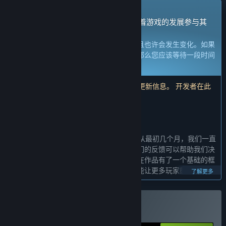
抢先体验游戏
立刻获取体验权限然后开始游戏，并随着游戏的发展参与其
中。
注意：
处于抢先体验的游戏内容尚不完整且也许会发生变化。如果
您不是特别想玩当前这个状态下的游戏，那么您应该等待一段时间
来观察游戏的开发进度。
了解更多
注意：开发者已经超过 1 年没有发布任何更新信息。 开发者在此
处描述的信息和时间表可能不再是最新的。
开发者的话：
为何要采用抢先体验这种模式？
“《大荒先民》的开发始于2020年10月，从最初几个月，我们一直
邀请玩家进行游戏测试，组建社区。玩家们的反馈可以帮助我们决
定什么才是好玩的。多亏了这些反馈，现在作品有了一个基础的框
架，还算能玩儿。我们希望未来这个作品能让更多玩家感受到乐
了解更多
趣。
我们现在将在正式发布之前添加更多内容，抢险体验得到的反馈，
购买 大荒先民
将帮助我们选择下一步的发展方向”