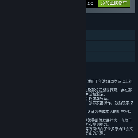
这款游戏的抢先体验状态大约持续多久？
添加至购物车
¥ 76.00
“我们预计抢先体验将持续至少一年。我们对正式发布之前需要做
什么，有自己的计划（见下文），玩家的评测、反馈会极大的影响
这一计划。”
功能
计划中的完整版本和抢先体验版本到底有多少不同？
单人
“除了听取玩家所提出的各种创意以外。
蒸汽平台云
我们还计划构建一个世界各个文明的图景，古埃及，米诺安，古印
度，苏美尔，巴比伦，阿兹特克，古中国等等。
家庭共享
以及展现他们各式各样的地理环境，动物群，植物群。
评价
这些地理环境将决定文明的发展，面对的困难，能使用的资源，也
1、本游戏是一款模拟经营类游戏，适用于年满18周岁及以上的
就决定了他们能展现出的面貌。”
用户。
2、本游戏背景融合了原始社会历史及部分幻想世界观，存在部
抢先体验版本的现状如何？
分基于历史的改编，但不会与现实生活相混淆。
“玩法简洁版：
游戏为卡通风格，有丰富的音效来烘托游戏气氛。
游戏玩法基于房屋搭建，制造工具，驯养家畜操作，鼓励玩家探
殖民地x大战略
索策略规划。
将殖民地建设游戏直观的操作经营与大战略游戏明确的竞争，广阔
3、本游戏中有用户实名认证系统，认证为未成年人的用户将接
受防沉迷系统的管理。
的世界观相结合。
4、游戏中需要玩家利用操作和策略领导部落发展壮大，有助于
然后像许多大战略游戏一样，尝试各种玩法破局，早战、宣化、商
锻炼玩家的逻辑思维能力、协调能力和规划能力。
同时在游戏动画、角色设计、服饰等方面结合了众多原始社会文
贸 奴隶、粮仓移民、朝贡、兵役，进行各种组合，破局之后就重
化元素，能够激起玩家对原始社会历史的兴趣。
开再玩下一个路线。”