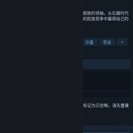
发行日期
2024 年 2 月 26 日
殖民地建设，融合了大战略玩法。 玩家扮演部族的领袖，从石器时代
到青铜器时代，带领族人生存繁衍。 在远古的民族竞争中赢得自己的
发展空间。
标签
城市营造
殖民模拟
基地建设
沙盒
农业
+
评测
发布至今：
特别好评
(637 篇中的 83%)
想要将此项目添加至您的愿望单、关注它或标记为已忽略，请先
登录