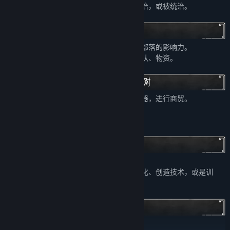
从东方的黄河流域，直到美索不达米亚，统治，或被统治。
通过战争、宣扬文化，移民，提升你在其他部落的影响力。
让其他部族臣服、朝贡，为你提供奴隶、军队、物资。
你可以通过技术领先，得到先进的工具与铜器，进行商贸。
也可以通过生殖崇拜，尽快繁衍族人。
又或是崇尚暴力，训练职业战士，大肆掠夺。
通过领袖管理一组人，避免重复操作。
领袖的日程，决定这一组人是劳作、创造文化、创造技术，或是训
练。
领袖会在战场上得到经验值，升级为贵族。