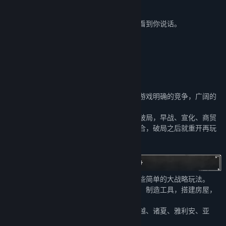
主创QQ：659709535 鸽天下
推荐大家加入靠后的群，人少反而比较容易看到你说话。
关于此游戏
玩法简洁版：
殖民地x大战略
将殖民地建设游戏直观的操作经营与大战略游戏明确的竞争，广阔的
世界观相结合。
然后像许多大战略游戏一样，尝试各种玩法破局，早战、宣化、商贸
奴隶、粮仓移民、朝贡、兵役，进行各种组合，破局之后就重开再玩
下一个路线。
我们在殖民地建设玩法的基础上，缝合了一些简单的大战略玩法。
你将带领华夏的一支，始于建设小小的部落，制造工具，搭建房屋，
打猎种田，养育牲口。
然后在亚洲大陆的民族之林，面对戎狄、百越、诸夏、雅利安、亚
述，5个民族。