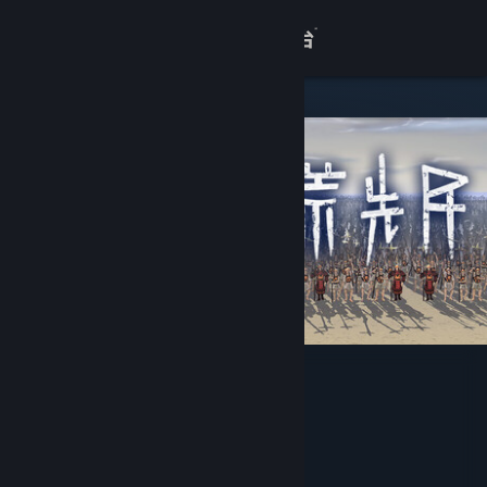
登录
商店
关于
客服
查看桌面版网站
大荒先民
YSH BigDove
开发者
发行商
成都游世绘互娱科技有限公司
运营商
成都游世绘互娱科技有限公司
ISBN 978-7-498-12921-5
出版物号