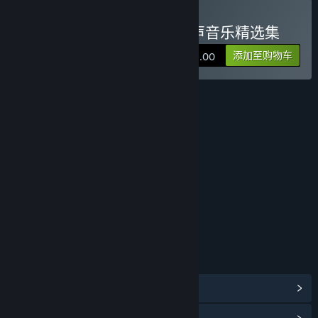
购买 轩辕剑外传云之遥 原声音乐精选集
添加至购物车
¥ 6.00
评价
年龄分级机构：中国音像与数字出版协会
链接与信息
浏览社区中心