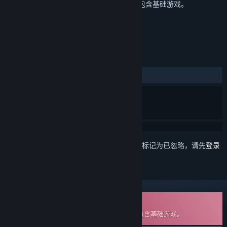
这是
轩辕剑外传 云之遥
的额外内容，但不包含基础游戏。
评测
发布至今：
2 篇用户评测
()
想要将此项目添加至您的愿望单、关注它或标记为已忽略，请先
登录
可下载原声音轨
这是
轩辕剑外传 云之遥
的额外内容，但不包含基础游戏。