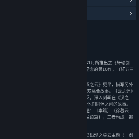
查看更新记录
阅读相关新闻
名称:
轩辕剑外传云之遥 原声音乐精选集
发行日期:
2024 年 11 月 6 日
关于此内容
《云之遥》是大宇资讯DOMO小组在2010年1月所推出之《轩辕剑
五》的第二部外传，也是单机RPG系列值得纪念的第10作，〔轩五三
部曲〕中最后一作。
《云之遥》故事时间点比《轩辕剑五》和《汉之云》更早，描写另外
一位「轩辕剑的转世者」──徐暮云，他的悲欢离合故事。《云之遥》
故事恰和以蜀汉为观点的前作《汉之云》相反，深入刻画在《汉之
云》中敌方的对手──曹魏的「铜雀尊者」，他们同伴之间的故事。
《云之遥》故事本身又再分为三部份，分别是：〔本篇〕（徐暮云
篇），资料片〔五丈原暮云篇〕和资料片〔兰茵篇〕，三者构成一部
完整的壮阔故事。
在音乐设计上，〔本篇〕以《轩辕剑伍》即已出现之暮云主题〈一剑