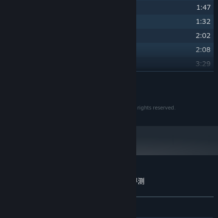
24
1:47
兰茵
(蘭茵)
25
1:32
上古龙族
(上古龍族)
26
2:02
一往无悔
(一往無悔)
27
2:08
龙之血脉
(龍之血脈)
28
3:29
使命与宿命
(使命與宿命)
29
展开阅读
4:15
追昔〔钢琴版〕
(追昔〔鋼琴版〕)
30
2:27
追昔〔歌曲版〕（康思婷）
© 2010 - 2022 SOFTSTAR ENTERTAINMENT INC. All rights reserved.
轩辕剑外传云之遥 原声音乐精选集 的顾客评测
关于用户评测
您的偏好
关于蒸汽平台
|
退款政策
|
软件许可服务协议
|
发布至今：
2 篇用户评测
()
个人信息保护政策
|
个人信息出境告知书
|
不良内容举报投诉
|
侵权投诉
|
家长监护