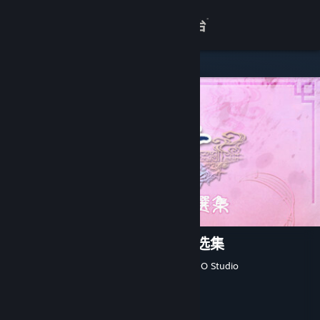
登录
商店
关于
客服
查看桌面版网站
轩辕剑外传云之遥 原声音乐精选集
SOFTSTAR ENTERTAINMENT
,
DOMO Studio
开发者
Cube Game
发行商
Cube Game
运营商
发行日期
2024 年 11 月 6 日