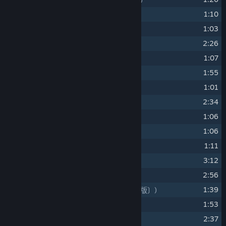
9
1:10
异国的挑战者
(異國的挑戰者)
10
1:03
邪马台国
(邪馬台國)
11
2:26
暮云出击！Ⅱ
(暮雲出擊！Ⅱ)
12
1:07
诸葛亮北伐
(諸葛亮北伐)
13
1:55
白雾
(白霧)
14
1:01
暮云的危机
(暮雲的危機)
15
2:34
烽烟漫
(烽煙漫)
16
1:06
生死一线
(生死一線)
17
1:06
千钧之势
(千鈞之勢)
18
1:11
飞羽之影
(飛羽之影)
19
3:12
魔气变
(魔氣變)
20
2:56
追昔〔演奏版〕
21
1:39
剑之殇〔云之遥版〕
(劍之殤〔雲之遙版〕)
22
1:53
大汉的余晖
(大漢的餘暉)
23
2:37
追昔〔哼唱版〕（康思婷）