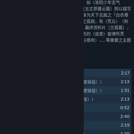
凌云〉作为主题旋律，展开各式各样的变奏，如〈洛阳少年志气
昂〉、〈暮云出击〉、〈剑之殇〉……等。〔五丈原暮云篇〕则以描写
战场苍凉之〈泪狂奔〉为主题旋律，象征虽身为天下无敌之「白衣尊
者」，却失去了往昔幸福的徐暮云，心境上之孤寂，有〈荒丘〉〈秋
风五丈原〉〈白衣尊者〉……等不同之变奏。最终资料片〔兰茵篇〕，
则以〈追昔〉为主题旋律，全作由凄美而悲伤的〈追昔〉旋律所贯
穿，包含有〈兰茵〉〈遥远的梦境〉〈使命与宿命〉……等重要之主题
变奏。
曲目列表
1
2:17
洛阳少年志气昂
(洛陽少年志氣昂)
2
2:13
暮云出击！〔实录版〕
(暮雲出擊！〔實錄版〕)
3
1:51
洛阳少年时〔实录版〕
(洛陽少年時〔實錄版〕)
4
2:13
大魏帝国〔实录版〕
(大魏帝國〔實錄版〕)
5
0:52
白衣剑少
(白衣劍少)
6
2:40
星空下的回忆
(星空下的回憶)
7
2:19
少年们的梦
(少年們的夢)
8
1:20
云之遥〔实录版〕
(雲之遙〔實錄版〕)