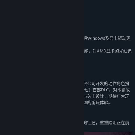
类型:
动作
,
冒险
,
角色扮演
发行日期:
2023 年 2 月 13 日
温馨提示
为了您更好的游玩体验，游玩前我们建议您把Windows及显卡驱动更
新至最新版本。
目前版本尚未在AMD显卡上提供光线追踪功能，对AMD显卡的光线追
踪和优化在后续更新提供。
关于此内容
《仙剑奇侠传七》是由软星科技（北京）有限公司开发的动作角色扮
演类游戏。 《人间如梦》作为《仙剑奇侠传七》首部DLC，对本篇故
事进行了拓展延续，并引入全新的玩法系统与关卡设计，期待广大玩
家在品味新故事的同时也能收获更加独特有趣的游玩体验。
新故事
为延续希望之火，月清疏与子秋踏上了未知的征途，重重险阻正在前
方静候着他们的挑战。