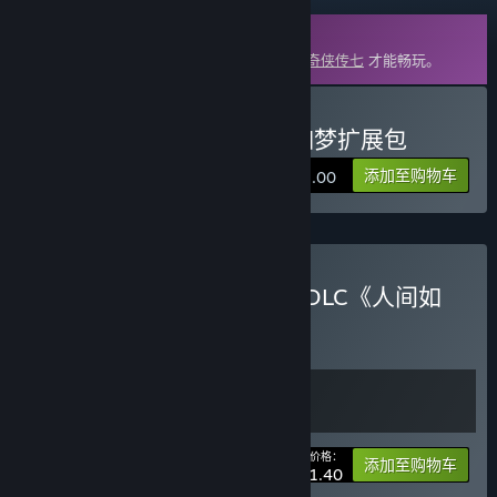
DLC
此内容需要在蒸汽平台上拥有基础游戏
仙剑奇侠传七
才能畅玩。
购买 仙剑奇侠传七 - 人间如梦扩展包
添加至购物车
¥ 18.00
购买 《仙剑七》游戏本体+DLC《人间如
梦》捆绑包
捆绑包
(?)
购买此捆绑包，所有 2 个项目立省 10%！
您的价格：
-10%
捆绑包信息
添加至购物车
¥ 131.40