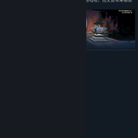
精彩有趣的表现呢？
展开阅读
新关卡
系统需求
深入扑朔迷离的幻境世界，协助主角们寻找隐匿其中的蛛丝马迹，拨
开迷雾，探求真相。
最低配置:
Win10（64位）
操作系统:
Intel Core i5/AMD Ryzen5
处理器:
8 GB RAM
内存:
NVIDIA GTX 960 4G
显卡:
11
DIRECTX 版本:
需要 13 GB 可用空间
存储空间:
Direct Sound 兼容声卡
声卡:
推荐屏幕分辨率：1920*1080
附注事项: