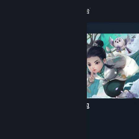
登录
商店
关于
客服
查看桌面版网站
仙剑奇侠传七 - 人间如梦扩展包
开发者
软星科技(SoftStarlight)
Cube Game
发行商
Cube Game
运营商
ISBN 978-7-498-09266-3
出版物号