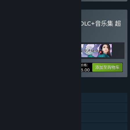
购买 《仙剑七》游戏本体+DLC+音乐集 超
值捆绑包
捆绑包
(?)
购买此捆绑包，所有 3 个项目立省 20%！
您的价格：
-20%
捆绑包信息
添加至购物车
¥ 156.00
功能
单人
DLC
蒸汽平台成就
蒸汽平台云