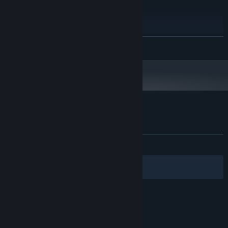
推荐配置:
Win10（64位）
操作系统:
Intel Core i5/AMD Ryzen5
处理器:
16 GB RAM
内存:
展开阅读
NVIDIA RTX 2060 Super
显卡:
12
DIRECTX 版本:
需要 13 GB 可用空间
存储空间:
Direct Sound 兼容声卡
声卡:
推荐屏幕分辨率：2560*1440
附注事项:
仙剑奇侠传七 - 人间如梦扩展包 的顾客评测
关于用户评测
您的偏好
关于蒸汽平台
|
退款政策
|
软件许可服务协议
|
发布至今：
特别好评
(621 篇中的 81%)
个人信息保护政策
|
个人信息出境告知书
|
不良内容举报投诉
|
侵权投诉
|
家长监护
筛选条件
简体中文
微博
微信
© 2026 Valve Corporation 版权所有，完美世界已获授权。
所有商标均属于其在美国或其他国家的拥有者。