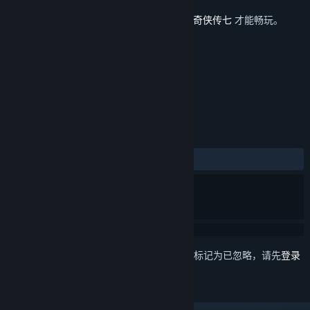
发行日期
2023 年 2 月 13 日
此内容需要在蒸汽平台上拥有基础游戏
仙剑奇侠传七
才能畅玩。
标签
角色扮演
动作
冒险
+
评测
发布至今：
特别好评
(621 篇中的 81%)
想要将此项目添加至您的愿望单、关注它或标记为已忽略，请先
登录