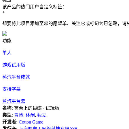
该产品的热门用户自定义标签：
+
想要将此项目添加至您的愿望单、关注它或标记为已忽略，请
功能
单人
游戏试用版
蒸汽平台成就
支持字幕
蒸汽平台云
名称:
窗台上的蝴蝶 - 试玩版
类型:
冒险
,
休闲
,
独立
开发者:
Cotton Game
发行商:
上海胖布丁网络科技有限公司