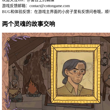
游戏反馈邮箱：contact@cottongame.com
BUG和体验反馈：在游戏主界面的小房子里有反馈问卷哦，顺
两个灵魂的故事交响
关于此试用版
在旅程中，体会微小互动如何在无声中讲述感人至深的故事，
系统需求
最低配置:
操作系统 *:
Windows 7
处理器:
Intel(R) Core(TM) i5-4590 CPU @3.3GHz
内存:
4 GB RAM
显卡:
Intel GMA 950