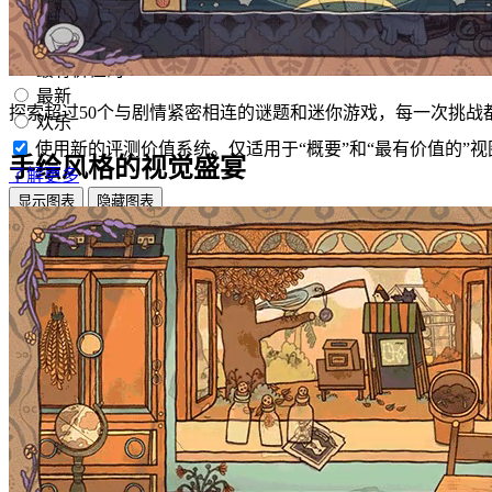
按选择的显示顺序显示评测
概要
最有价值的
最新
探索超过50个与剧情紧密相连的谜题和迷你游戏，每一次挑战
欢乐
使用新的评测价值系统。仅适用于“概要”和“最有价值的”视
手绘风格的视觉盛宴
了解更多
显示图表
隐藏图表
筛选条件
排除跑题评测活动
游戏时间：
大部分在 Steam Deck 上
操作系统:
CPU:
GPU:
设备类型: