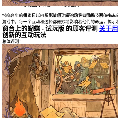
存储空间:
需要 4 GB 可用空间
*
2024 年 1 月 1 日（PT）起，蒸汽平台客户端将仅支持 Windo
《窗台上的蝴蝶》以一系列情感丰富的场景，展现了两位主人
游戏中，每一个互动和选择都微妙地影响着他们的命运，揭示
窗台上的蝴蝶 - 试玩版 的顾客评测
关于用
创新的互动玩法
总体评测：
好评
(10 篇评测)
评测结果
全部
(10)
好评
(9)
差评
(1)