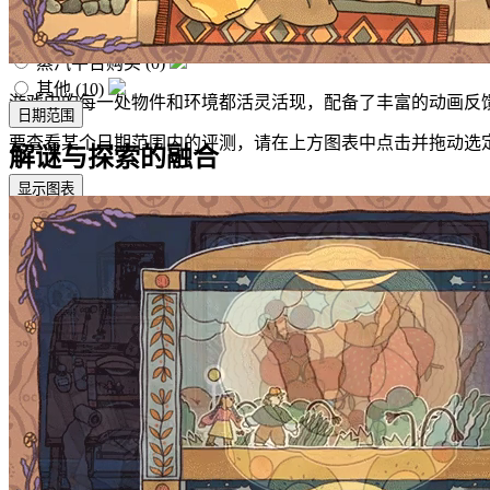
购得方式
全部
(10)
蒸汽平台购买
(0)
其他
(10)
游戏中的每一处物件和环境都活灵活现，配备了丰富的动画反
日期范围
要查看某个日期范围内的评测，请在上方图表中点击并拖动选
解谜与探索的融合
显示图表
总计
仅限特定范围（在上述图表中选择）
排除特定范围（在上述图表中选择）
游戏时间
按用户的游戏时间筛选此评测撰写时的评测：
无最低限制
超过 1 小时
无最低限制
至
无最高限制
所有设备上
主要在 Steam Deck 上
显示