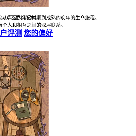
ws 10 及更新版本。
公从青涩的年轻时期到成熟的晚年的生命旅程。
着个人和相互之间的深层联系。
户评测
您的偏好