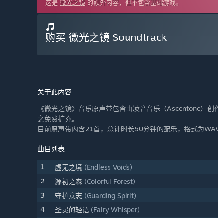
这是
微光之镜
的额外内容，但不包含基础游戏。
购买 微光之镜 Soundtrack
关于此内容
《微光之镜》音乐原声带包含由凌音音乐（Ascentone
之免费扩充。
目前原声带内含21首，总计时长50分钟的配乐，格式为WAV
曲目列表
1
虚无之境
(Endless Voids)
2
源初之森
(Colorful Forest)
3
守护意志
(Guarding Spirit)
4
圣灵的轻语
(Fairy Whisper)