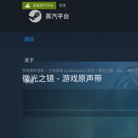
安装蒸汽平台
登录
商店
关于
所有原声音轨
>
方块游戏 (CubeGame) 系列
>
微光之镜
>
DLC
>
微光之
微光之镜 - 游戏原声带
客服