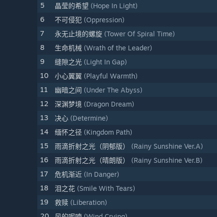
5
晶莹的希望
(Hope In Light)
6
不可侵犯
(Oppression)
7
永无止境的螺旋
(Tower Of Spiral Time)
8
生命机械
(Wrath of the Leader)
9
缝隙之光
(Light In Gap)
10
小心翼翼
(Playful Warmth)
11
幽暗之间
(Under The Abyss)
12
深渊梦境
(Dragon Dream)
13
决心
(Determine)
14
缅怀之径
(Kingdom Path)
15
雨滴折射之光（阴郁版）
(Rainy Sunshine Ver.A)
16
雨滴折射之光（晴朗版）
(Rainy Sunshine Ver.B)
17
危机渐近
(In Danger)
18
泪之花
(Smile With Tears)
19
救赎
(Liberation)
20
风的呢喃
(Wind Crying)