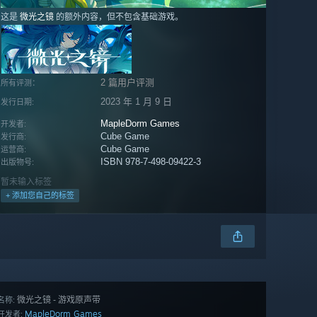
这是
微光之镜
的额外内容，但不包含基础游戏。
2 篇用户评测
所有评测：
2023 年 1 月 9 日
发行日期:
MapleDorm Games
开发者:
Cube Game
发行商:
Cube Game
运营商:
ISBN 978-7-498-09422-3
出版物号:
暂未输入标签
+ 添加您自己的标签
微光之镜 - 游戏原声带
名称:
MapleDorm Games
开发者: