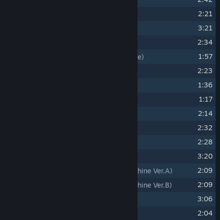
4
2:21
圣灵的轻语
(Fairy Whisper)
5
3:21
晶莹的希望
(Hope In Light)
6
2:34
不可侵犯
(Oppression)
7
1:57
永无止境的螺旋
(Tower Of Spiral Time)
8
2:23
生命机械
(Wrath of the Leader)
9
1:36
缝隙之光
(Light In Gap)
10
1:17
小心翼翼
(Playful Warmth)
11
2:14
幽暗之间
(Under The Abyss)
12
2:32
深渊梦境
(Dragon Dream)
13
2:28
决心
(Determine)
14
3:20
缅怀之径
(Kingdom Path)
15
2:09
雨滴折射之光（阴郁版）
(Rainy Sunshine Ver.A)
16
2:09
雨滴折射之光（晴朗版）
(Rainy Sunshine Ver.B)
17
3:06
危机渐近
(In Danger)
18
2:04
泪之花
(Smile With Tears)