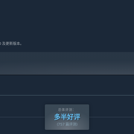
聚成远程攻击，击败你的敌人。
渐摸索出适合你的战斗模式。
，组合多个镜元形成独属于你的战斗策略。
10 及更新版本。
总体评测：
多半好评
(757 篇评测)