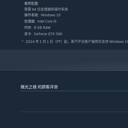
推荐配置:
需要 64 位处理器和操作系统
Windows 10
操作系统:
◆ 丰富的战斗
Intel Core I5
处理器:
· 经典的类银河战士与恶魔城的游戏关卡，使用微光之力汇
8 GB RAM
内存:
· 随着冒险不断获得新的技能，从而探索未知的地图，并逐
GeForce GTX 560
显卡:
· 收集不同的镜元精灵伙伴，每一个精灵都有着独特的能力
2024 年 1 月 1 日（PT）起，蒸汽平台客户端将仅支持 Windows 
*
微光之镜 的顾客评测