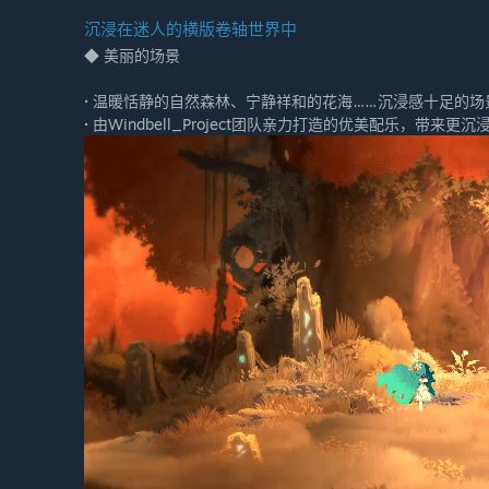
沉浸在迷人的横版卷轴世界中
◆ 美丽的场景
· 温暖恬静的自然森林、宁静祥和的花海……沉浸感十足的
· 由Windbell_Project团队亲力打造的优美配乐，带来更