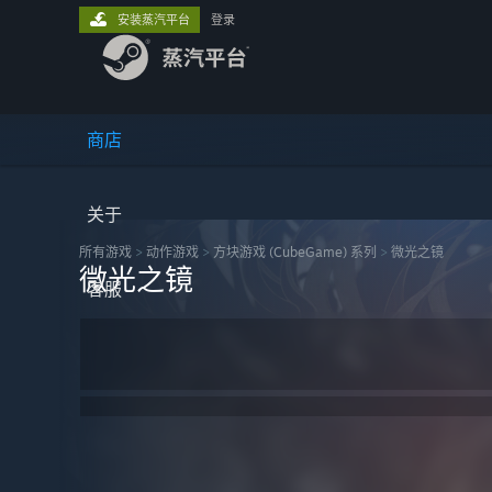
安装蒸汽平台
登录
商店
关于
所有游戏
>
动作‎游戏
>
方块游戏 (CubeGame) 系列
>
微光之镜
微光之镜
客服