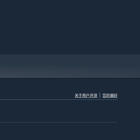
关于用户评测
您的偏好