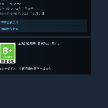
CubeGame
系列:
2023 年 1 月 9 日
发行日期:
2023 年 1 月 9 日
抢先体验发行日期:
查看更新记录
阅读相关新闻
本游戏适用于8周岁及以上用户。
年龄分级机构：中国音像与数字出版协会