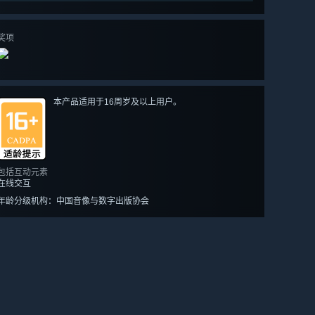
奖项
本产品适用于16周岁及以上用户。
包括互动元素
在线交互
年龄分级机构：中国音像与数字出版协会