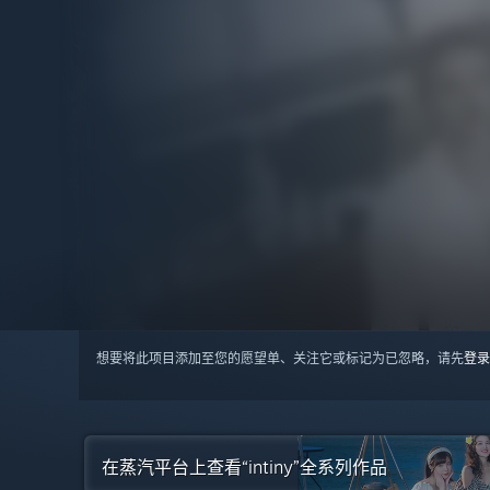
想要将此项目添加至您的愿望单、关注它或标记为已忽略，请先
登录
在蒸汽平台上查看“intiny”全系列作品