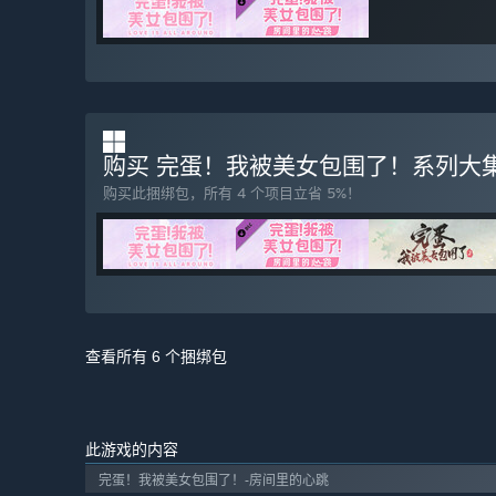
购买 完蛋！我被美女包围了！系列大
购买此捆绑包，所有 4 个项目立省 5%！
查看所有 6 个捆绑包
此游戏的内容
完蛋！我被美女包围了！-房间里的心跳