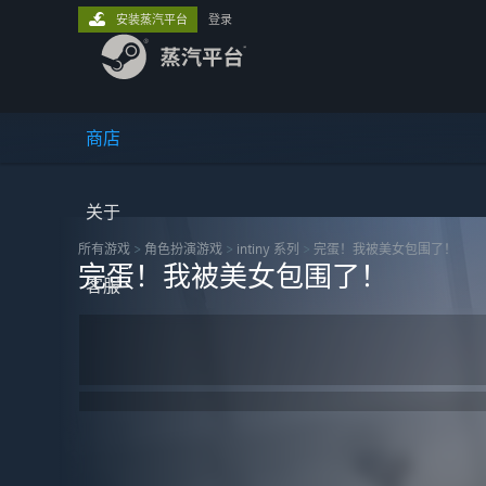
安装蒸汽平台
登录
商店
关于
所有游戏
>
角色扮演‎游戏
>
intiny 系列
>
完蛋！我被美女包围了！
完蛋！我被美女包围了！
客服