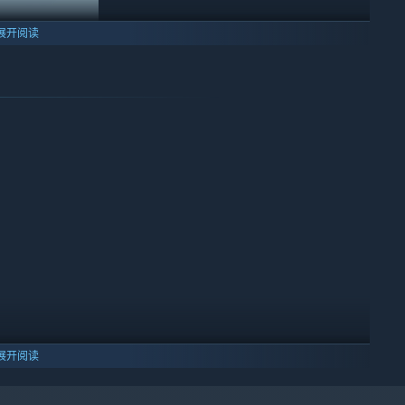
展开阅读
展开阅读