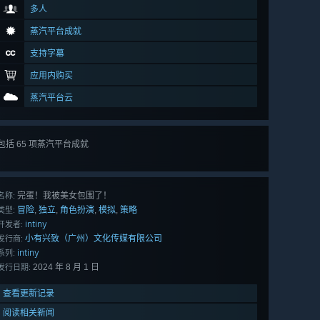
多人
蒸汽平台成就
支持字幕
应用内购买
蒸汽平台云
包括 65 项蒸汽平台成就
查看
所有 65 项
完蛋！我被美女包围了！
名称:
冒险
独立
角色扮演
模拟
策略
,
,
,
,
类型:
intiny
开发者:
小有兴致（广州）文化传媒有限公司
发行商:
intiny
系列:
2024 年 8 月 1 日
发行日期:
查看更新记录
阅读相关新闻