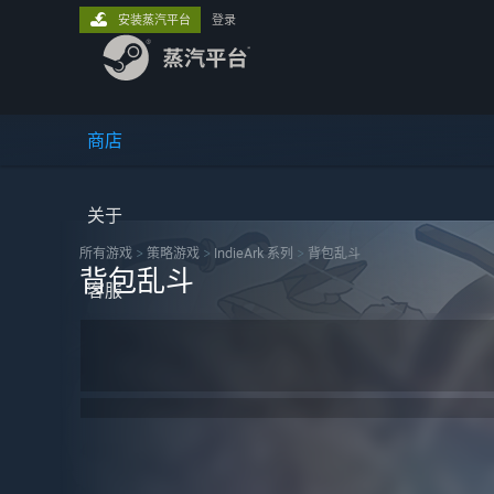
安装蒸汽平台
登录
商店
关于
所有游戏
>
策略‎游戏
>
IndieArk 系列
>
背包乱斗
背包乱斗
客服