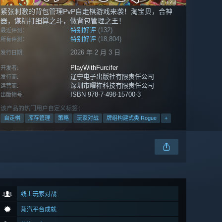
紧张刺激的背包管理PvP自走棋游戏来袭！淘宝贝，合神
器，谋精打细算之斗，做背包管理之王！
特别好评
(132)
最近评测：
特别好评
(18,804)
所有评测：
2026 年 2 月 3 日
发行日期:
PlayWithFurcifer
开发者:
辽宁电子出版社有限责任公司
发行商:
深圳市曜祚科技有限责任公司
运营商:
ISBN 978-7-498-15700-3
出版物号:
该产品的热门用户自定义标签：
自走棋
库存管理
策略
玩家对战
牌组构建式类 Rogue
+
线上玩家对战
蒸汽平台成就