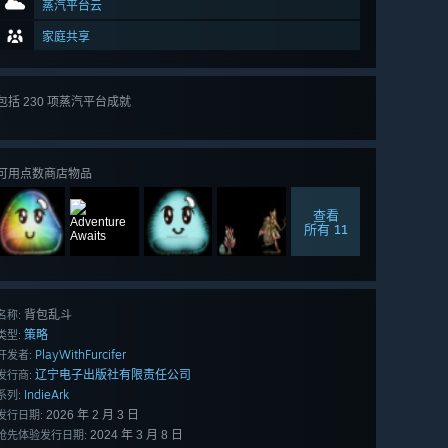
蒸汽平台云
家庭共享
查看
包括 230 项蒸汽平台成就
所有 230
项
可用点数商店物品
查看
所有 11
背包乱斗
名称:
策略
类型:
PlayWithFurcifer
开发者:
辽宁电子出版社有限责任公司
发行商:
IndieArk
系列:
2026 年 2 月 3 日
发行日期:
2024 年 3 月 8 日
抢先体验发行日期: