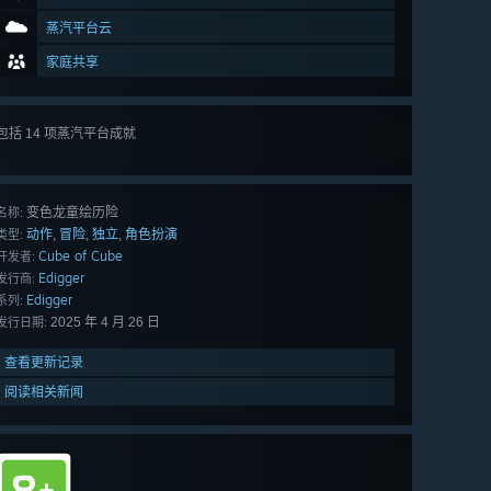
蒸汽平台云
家庭共享
包括 14 项蒸汽平台成就
查看
所有 14 项
变色龙童绘历险
名称:
动作
冒险
独立
角色扮演
,
,
,
类型:
Cube of Cube
开发者:
Edigger
发行商:
Edigger
系列:
2025 年 4 月 26 日
发行日期:
查看更新记录
阅读相关新闻