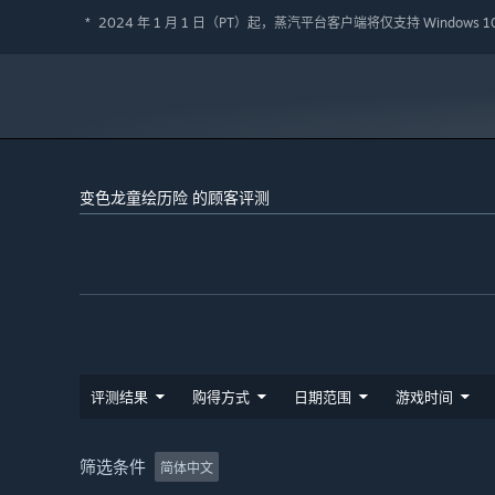
2024 年 1 月 1 日（PT）起，蒸汽平台客户端将仅支持 Windows 
*
随着关卡的不断推进和平面世界的切换，更多新的场景机制
控与路线规划的乐趣吧！
变色龙童绘历险 的顾客评测
评测结果
购得方式
日期范围
游戏时间
筛选条件
简体中文
此外，在游戏中你将看到童年的粉笔画，数学公式，课程表