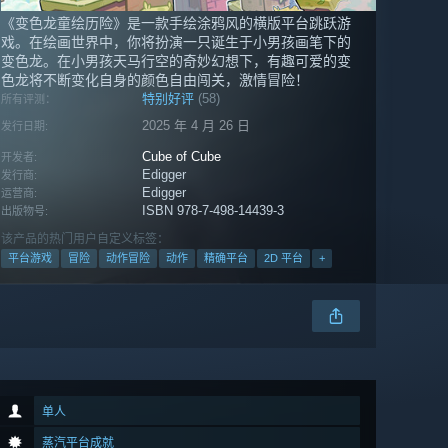
《变色龙童绘历险》是一款手绘涂鸦风的横版平台跳跃游
戏。在绘画世界中，你将扮演一只诞生于小男孩画笔下的
变色龙。在小男孩天马行空的奇妙幻想下，有趣可爱的变
色龙将不断变化自身的颜色自由闯关，激情冒险！
特别好评
(58)
所有评测：
2025 年 4 月 26 日
发行日期:
Cube of Cube
开发者:
Edigger
发行商:
Edigger
运营商:
ISBN 978-7-498-14439-3
出版物号:
该产品的热门用户自定义标签：
平台游戏
冒险
动作冒险
动作
精确平台
2D 平台
+
单人
蒸汽平台成就