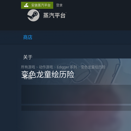
安装蒸汽平台
登录
商店
关于
所有游戏
>
动作‎游戏
>
Edigger 系列
>
变色龙童绘历险
变色龙童绘历险
客服