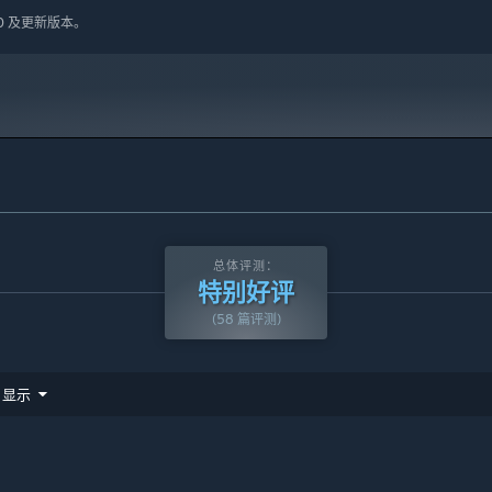
10 及更新版本。
和机关也将与变色玩法产生有趣的结合，请充分享受极致的时机把
总体评测：
特别好评
(58 篇评测)
显示
，课堂作业等大家熟悉的校园内容，在这些有趣的场景中，变色龙