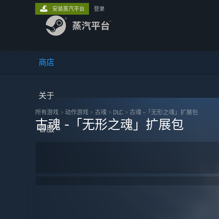
安装蒸汽平台
登录
商店
关于
所有游戏
>
动作‎游戏
>
古魂
>
DLC
>
古魂 -「无形之魂」扩展包
古魂 -「无形之魂」扩展包
客服