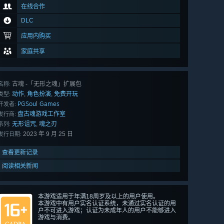
在线合作
DLC
应用内购买
家庭共享
古魂 -「无形之魂」扩展包
名称:
动作
角色扮演
免费开玩
,
,
类型:
PGSoul Games
开发者:
盘古魂游戏工作室
发行商:
无形诅咒
魂之刃
,
系列:
2023 年 9 月 25 日
发行日期:
查看更新记录
阅读相关新闻
本游戏适用于年满18周岁及以上的用户使用。
本游戏中有用户实名认证系统，未通过实名认证的用
户不可进入游戏；认证为未成年人的用户不能够进入
游戏与消费。