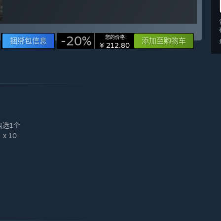
-20%
您的价格：
捆绑包信息
添加至购物车
¥ 212.80
自选1个
 10