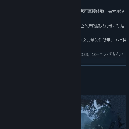
全新埃及DLC《灵魂面甲：浮沙》
埃及开放世界：与本体地图一样大
，
新玩家可直接体验
，探索沙漠
深处秘密；
建造天空之城
：100+种船只部件，6种特色各异的船只武器，打造
你的空中家园；
掌握神明之力
：4个全新进化的面甲，让神之力量为你所用；325种
全新族人天赋，培养最强族人；
挑战全新威胁
：3大主线BOSS+3大机械BOSS，10+个大型遗迹地
下城。等你探索与挑战；
展开阅读
关于此游戏