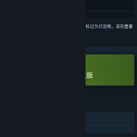
想要将此项目添加至您的愿望单、关注它或标记为已忽略，请先
登录
免费试用版
玩 迷失岛外传南瓜镇 - 试玩版
查看完整游戏
功能
单人
游戏试用版