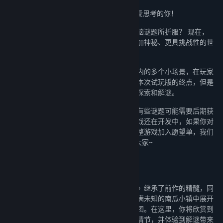
《迷失岛外传：南瓜镇 Demo》——献给热爱思考的你！
你是否曾被《迷失岛》和《南瓜先生》的烧脑谜题所折服？ 现在，
《迷失岛外传：南瓜镇》将带你进入一个更加神秘、更具挑战性的世
界！
在本次试玩版中，我们仅开放了第一个房屋内的多个小场景，在玩家
通过第一个房屋的大门走出去后，将会到达本次试玩版的终点，但是
玩家也可以随时返回房屋内的各个场景进行探索和解谜。
由于游戏中有许多相互关联的线索和谜题，有些谜题可能需要后期获
取的线索才能解开，还请大家见谅，目前游戏还在开发中，如果你对
我们的游戏感到好奇，我们非常推荐你把完整游戏加入愿望单，我们
会在Demo更新或者游戏有任何新闻时告知大家~
全新的故事，更深的谜团
作为《迷失岛》系列的最新作品，《南瓜镇》继承了前作的精髓，同
时又加入了更多新颖的元素。你将在一个充满未知的南瓜小镇中展开
冒险，与个性鲜明的人物相遇，解开层层谜团。在这里，你将欣赏到
精美绝伦的手绘画面，感受扣人心弦的故事情节，并体验到解谜带来