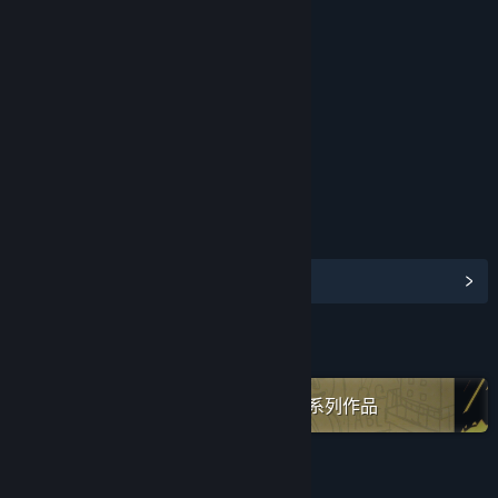
评价
年龄分级机构：中国音像与数字出版协会
链接与信息
浏览社区中心
名称:
迷失岛外传南瓜镇 - 试玩版
类型:
冒险
,
休闲
,
独立
在蒸汽平台上查看“Cotton Game”全系列作品
关于此试用版