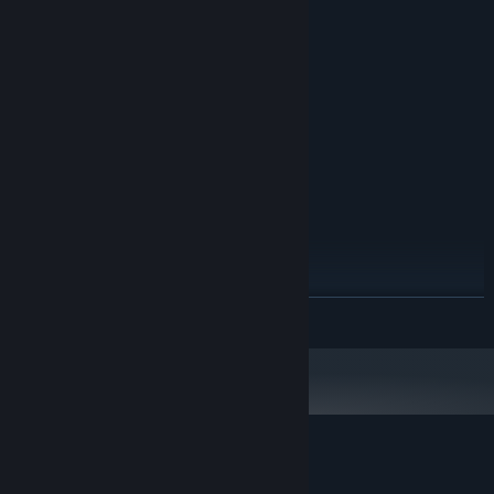
最低配置:
还在等什么？加入我们，一起探索南瓜镇的秘密吧！
Windows 10 (64bit)
操作系统:
Intel Core 2 Duo E5200
处理器:
2 GB RAM
内存:
GeForce 9800GTX+ (1GB)
显卡:
11
DIRECTX 版本:
需要 2 GB 可用空间
存储空间:
推荐配置:
Windows 10 (64bit)
操作系统:
Intel Core i5
处理器:
3 GB RAM
内存:
GeForce GTX 560
显卡:
11
DIRECTX 版本:
展开阅读
需要 5 GB 可用空间
存储空间:
迷失岛外传南瓜镇 - 试玩版 的顾客评测