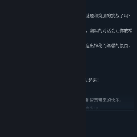
的成就感。
烧脑谜题，挑战极限
： 准备好迎接更复杂的谜题和烧脑的挑战了吗？
每一个谜题都是一次智力大考验！
幽默对话，轻松解压
： 在紧张的解谜过程中，幽默的对话会让你放松
身心，会心一笑。
精美画面，沉浸体验
： 精美的画面和音效营造出神秘而温馨的氛围，
让你身临其境。
为什么你一定要玩这款游戏？
因为生活已经够无聊了！是时候让你的大脑动起来！
《南瓜镇》将带给你：
思考的乐趣
： 解开谜题的成就感，让你体验到智慧带来的快乐。
探索的惊喜
： 隐藏在游戏中的秘密等待着你去发现。
展开阅读
情感的共鸣
： 与游戏角色产生共鸣，感受他们的喜怒哀乐。
注意： 本游戏可能会引起深度思考，并导致对人生产生怀疑。请谨慎
系统需求
游玩！