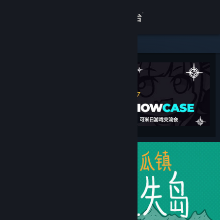
登录
商店
关于
客服
查看桌面版网站