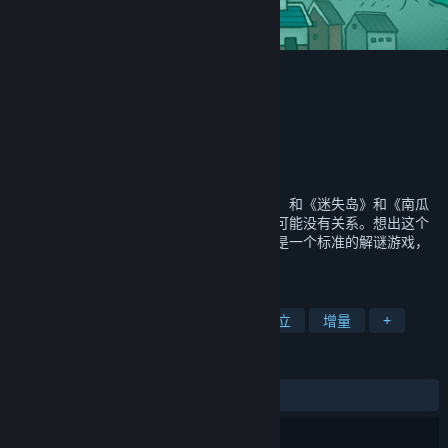
迷失岛外传南瓜镇 - 试玩版
Cotton Game
开发者
发行商
上海胖布丁网络科技有限公司
运营商
上海胖布丁网络科技有限公司
ISBN 978-7-498-13440-0
出版物号
《迷失岛外传南瓜镇》？这到底是什么游戏，和《迷失岛》和《南瓜
先生》到底有什么关系？可以负责任的说：可能没有关系。想出这个
游戏名字的人真的是天才啊！但这不妨碍它是一个标准的解谜游戏，
标准的对话、标准的谜题、标准的角色...
标签
休闲
冒险
解谜
探索
独立
增量
+
评测
发布至今：
6 篇用户评测
()