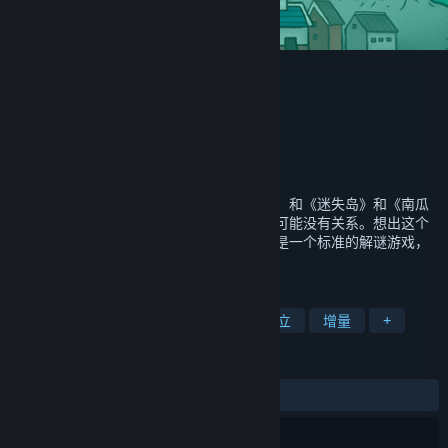
迷失岛外传南瓜镇 - 试玩版
Cotton Game
开发者
发行商
上海胖布丁网络科技有限公司
运营商
上海胖布丁网络科技有限公司
ISBN 978-7-498-13440-0
出版物号
《迷失岛外传南瓜镇》？这到底是什么游戏，和《迷失岛》和《南瓜
先生》到底有什么关系？可以负责任的说：可能没有关系。想出这个
游戏名字的人真的是天才啊！但这不妨碍它是一个标准的解谜游戏，
标准的对话、标准的谜题、标准的角色...
标签
休闲
冒险
解谜
探索
独立
增量
+
评测
发布至今：
6 篇用户评测
()