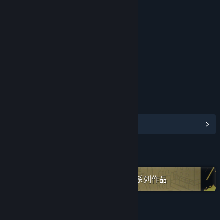
评价
年龄分级机构：中国音像与数字出版协会
链接与信息
浏览社区中心
名称:
迷失岛外传南瓜镇 - 试玩版
类型:
冒险
,
休闲
,
独立
在蒸汽平台上查看“Cotton Game”全系列作品
关于此试用版