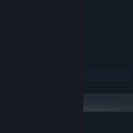
最低配置:
还在等什么？加入我们，一起探索南瓜镇的秘密吧！
Windows 10 (64bit)
操作系统:
Intel Core 2 Duo E5200
处理器:
2 GB RAM
内存:
GeForce 9800GTX+ (1GB)
显卡:
11
DIRECTX 版本:
需要 2 GB 可用空间
存储空间:
推荐配置:
Windows 10 (64bit)
操作系统:
Intel Core i5
处理器:
3 GB RAM
内存:
GeForce GTX 560
显卡:
11
DIRECTX 版本:
展开阅读
需要 5 GB 可用空间
存储空间:
迷失岛外传南瓜镇 - 试玩版 的顾客评测