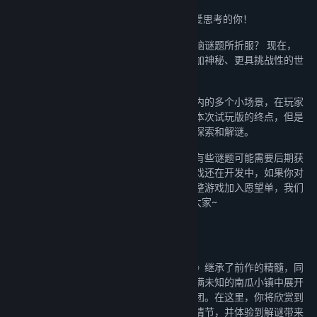
《迷失岛外传：南瓜镇 Demo》——献给热爱思考的你！
你是否曾被《迷失岛》和《南瓜先生》的烧脑谜题所折服？ 现在，
《迷失岛外传：南瓜镇》将带你进入一个更加神秘、更具挑战性的世
界！
在本次试玩版中，我们仅开放了第一个房屋内的多个小场景，在玩家
通过第一个房屋的大门走出去后，将会到达本次试玩版的终点，但是
玩家也可以随时返回房屋内的各个场景进行探索和解谜。
由于游戏中有许多相互关联的线索和谜题，有些谜题可能需要后期获
取的线索才能解开，还请大家见谅，目前游戏还在开发中，如果你对
我们的游戏感到好奇，我们非常推荐你把完整游戏加入愿望单，我们
会在Demo更新或者游戏有任何新闻时告知大家~
全新的故事，更深的谜团
作为《迷失岛》系列的最新作品，《南瓜镇》继承了前作的精髓，同
时又加入了更多新颖的元素。你将在一个充满未知的南瓜小镇中展开
冒险，与个性鲜明的人物相遇，解开层层谜团。在这里，你将欣赏到
精美绝伦的手绘画面，感受扣人心弦的故事情节，并体验到解谜带来