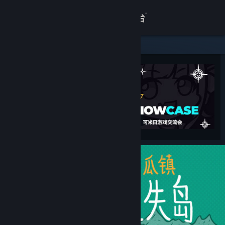
登录
商店
关于
客服
查看桌面版网站