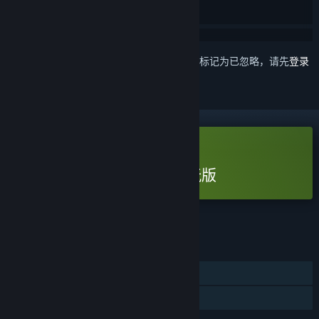
想要将此项目添加至您的愿望单、关注它或标记为已忽略，请先
登录
免费试用版
玩 迷失岛外传南瓜镇 - 试玩版
查看完整游戏
功能
单人
游戏试用版