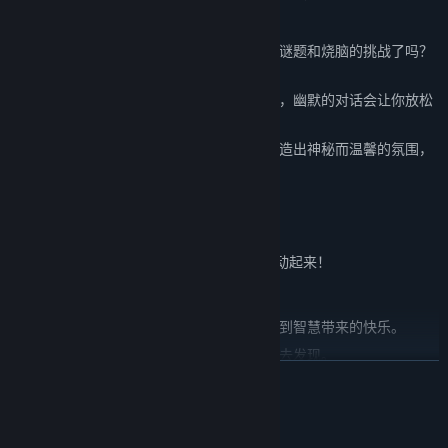
的成就感。
烧脑谜题，挑战极限
： 准备好迎接更复杂的谜题和烧脑的挑战了吗？
每一个谜题都是一次智力大考验！
幽默对话，轻松解压
： 在紧张的解谜过程中，幽默的对话会让你放松
身心，会心一笑。
精美画面，沉浸体验
： 精美的画面和音效营造出神秘而温馨的氛围，
让你身临其境。
为什么你一定要玩这款游戏？
因为生活已经够无聊了！是时候让你的大脑动起来！
《南瓜镇》将带给你：
思考的乐趣
： 解开谜题的成就感，让你体验到智慧带来的快乐。
探索的惊喜
： 隐藏在游戏中的秘密等待着你去发现。
展开阅读
情感的共鸣
： 与游戏角色产生共鸣，感受他们的喜怒哀乐。
注意： 本游戏可能会引起深度思考，并导致对人生产生怀疑。请谨慎
系统需求
游玩！