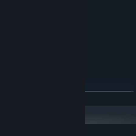
系统需求
最低配置:
需要 64 位处理器和操作系统
Windows 10
操作系统:
Intel Core i3
处理器:
心动不止，感动依旧！
4 GB RAM
内存:
独立显卡
显卡:
我们深知，《完蛋》系列最打动人心的是那份真挚的情感共鸣、甜蜜
11
DIRECTX 版本:
的恋爱悸动和强烈的代入感。《完蛋！我被美女包围了！2》将
完美继
宽带互联网连接
网络:
承这一核心
，让你再次深陷与6位性格迥异的美女间的情感漩涡，体验
需要 25 GB 可用空间
存储空间:
心动、纠结、甜蜜与感动的每一刻。
最好有独立显卡，没有可能会卡顿
附注事项:
推荐配置:
需要 64 位处理器和操作系统
Windows 10/Windows 11
操作系统:
展开阅读
Intel Core i5或AMD equivalent 或以上
处理器:
4 GB RAM
内存:
独立显卡
显卡:
11
DIRECTX 版本:
宽带互联网连接
网络:
需要 25 GB 可用空间
存储空间: