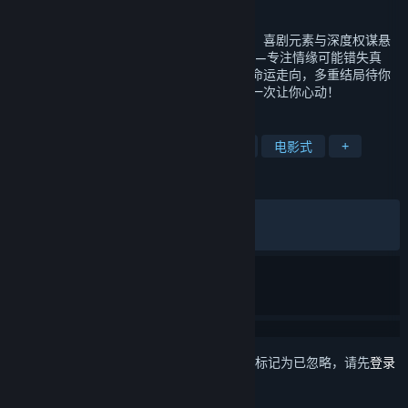
发行日期
2025 年 7 月 16 日
原班人马古装惊艳回归！继承前作心动体验，喜剧元素与深度权谋悬
疑剧情交错。“情感线”与“悬疑线”双轨并行——专注情缘可能错失真
相，执着探秘或与真爱无缘。你的选择决定命运走向，多重结局待你
探索。即刻再续完蛋宇宙的感动与心跳，再一次让你心动！
标签
全动态影像
恋爱模拟
互动小说
电影式
+
评测
发布至今：
特别好评
(3,732 篇中的 83%)
最近：
特别好评
(29 篇中的 86%)
想要将此项目添加至您的愿望单、关注它或标记为已忽略，请先
登录