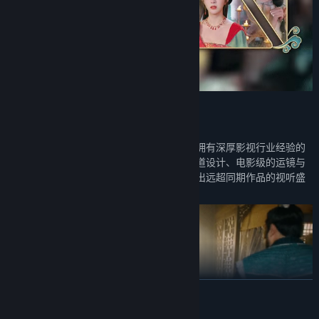
影视质感，全面升级！
为了实现影视化制作上的质感突破，我们与拥有深厚影视行业经验的
欢瑞世纪
强强联手，共同出品。顶尖的服化道设计、电影级的运镜与
光影、专业制作班底的细心打磨，共同打造出远超同期作品的视听盛
宴，为你带来堪比古装大片的沉浸式体验。
展开阅读