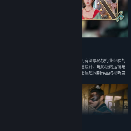
影视质感，全面升级！
为了实现影视化制作上的质感突破，我们与拥有深厚影视行业经验的
欢瑞世纪
强强联手，共同出品。顶尖的服化道设计、电影级的运镜与
光影、专业制作班底的细心打磨，共同打造出远超同期作品的视听盛
宴，为你带来堪比古装大片的沉浸式体验。
展开阅读