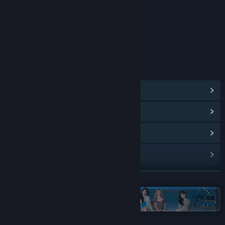
年龄分级机构：中国音像与数字出版协会
链接与信息
查看蒸汽平台成就
(60)
浏览社区中心
查看更新记录
阅读相关新闻
展开阅读
名称:
完蛋！我被美女包围了！2
类型:
冒险
,
休闲
,
独立
,
角色扮演
,
模拟
,
策略
在蒸汽平台上查看“intiny”全系列作品
发行日期:
2025 年 7 月 16 日