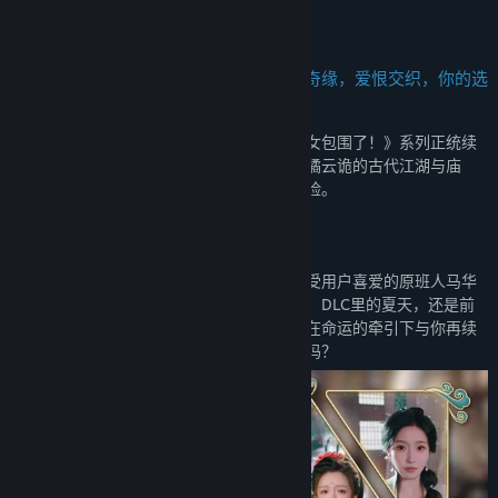
关于此游戏
《完蛋！我被美女包围了！2》—— 古装奇缘，爱恨交织，你的选
择决定一切！
小有内容工作室倾力打造的《完蛋！我被美女包围了！》系列正统续
作，重磅回归！这一次，我们将带你步入波谲云诡的古代江湖与庙
堂，体验一场前所未有的沉浸式恋爱互动冒险。
经典阵容，惊喜重逢！
为完美延续“完蛋宇宙”的魅力，我们力邀深受用户喜爱的原班人马华
丽归来！无论是第一部中令人心动的郑梓妍、DLC里的夏天，还是前
传中的元柒，她们都将以全新的古装扮相，在命运的牵引下与你再续
前缘。准备好再次被她们独特的魅力征服了吗？