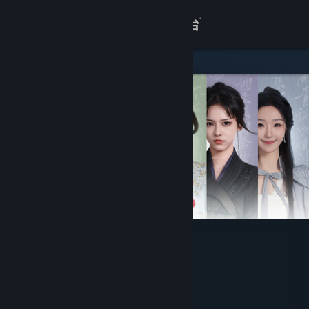
登录
商店
关于
客服
查看桌面版网站
完蛋！我被美女包围了！2
intiny
开发者
发行商
小有兴致（广州）文化传媒有限公司
运营商
小有兴致（广州）文化传媒有限公司
ISBN 978-7-900944-56-6
出版物号