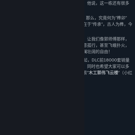
于筑木成楼，当我们问他后续有什么打算时，他说，这一栋还有很多
瑕疵，下一栋一定会更好，一定会的。
提到中国古建筑，就必然离不开“榫卯”一词，那么，究竟何为“榫卯”
呢？而今看来，它不该仅止于结构，而应重在于“传承”，古人为榫，今
人为卯，榫卯相合承古今，一木方可尽了然。
来吧朋友！不要担心时间，更不要畏惧问题，让我们像郭师傅那样，
给时间一点时间，让问题解决问题，也许一意孤行，甚至飞蛾扑火，
又何妨，回头是阳光灿烂的日子，向前有波澜壮阔的自由！
此次更新为付费DLC，单价10元，自活动日起，DLC前18000套销量
均赠与郭师傅用于古法建筑事业的研发投入，同时也希望大家可以多
多支持郭师傅，如有合作，请前往小红书搜索“
木工郭伟飞云楼
”（小红
书ID：42940556589）。
本DLC内含8个建筑：
娱乐建筑 - 飞云楼
文化建筑 - 畅乐楼
文化建筑 - 征和门
文化建筑 - 建元门