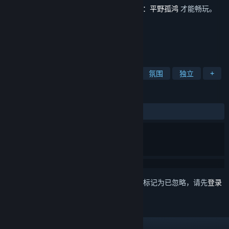
此内容需要在蒸汽平台上拥有基础游戏
东方：平野孤鸿
才能畅玩。
标签
休闲
模拟
城市营造
放松
氛围
独立
+
评测
发布至今：
好评
(10 篇中的 100%)
想要将此项目添加至您的愿望单、关注它或标记为已忽略，请先
登录