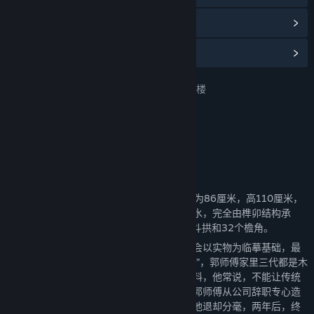
查看更新记录
阅读相关新闻
名称:
东方：平野孤鸿 薪火长燃计划-飞云楼
类型:
休闲
,
独立
,
模拟
发行日期:
2025 年 1 月 14 日
关于此内容
“万荣有座飞云楼，半截插在云里头”。
商店页视频中那座1:20的实木飞云楼长宽均为86厘米，高110厘米，
由郭伟师傅纯手工打造，不用任何钉子和胶水，完全由榫卯结构承
重，近乎完美地复原了原版飞云楼的345组斗拱和32个檐角。
非常幸运可以跟郭伟师傅合作，让我们有机会以实物为临摹基础，最
大程度地在游戏中还原了心中的“天下第一楼”，郭师傅家里三代都是木
工，打记事儿起就经常偷玩家里的工具和木料，他常说，不能让传统
木工手艺在我们这代人身上丢了。两年前，郭师傅从公司辞职专心造
楼，期间常遇生存压力，但没有一样挫折令他退却分毫，两年后，终