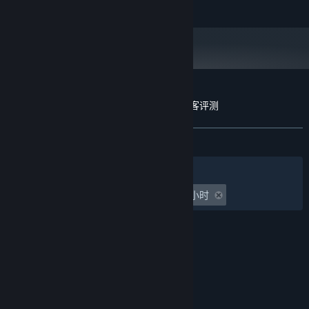
展开阅读
32 GB RAM
内存:
NVIDIA GeForce RTX 3070
显卡:
11
DIRECTX 版本:
需要 40 GB 可用空间
存储空间:
推荐使用固态硬盘（SSD）
附注事项:
东方：平野孤鸿 薪火长燃计划-飞云楼 的顾客评测
关于用户评测
您的偏好
发布至今：
好评
(10 篇中的 100%)
关于蒸汽平台
|
退款政策
|
软件许可服务协议
|
个人信息保护政策
|
个人信息出境告知书
|
筛选条件
简体中文
不良内容举报投诉
|
侵权投诉
|
家长监护
游戏时间：
undefined 小时至 undefined 小时
微博
微信
© 2026 Valve Corporation 版权所有，完美世界已获授权。
所有商标均属于其在美国或其他国家的拥有者。
© 完美世界征奇(上海)多媒体科技有限公司 版权所有。
增值电信业务经营许可证沪B2-20180406