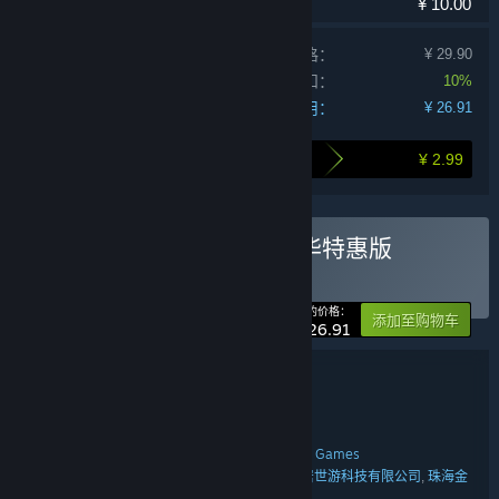
¥ 10.00
单独产品购买价格：
¥ 29.90
捆绑包折扣：
10%
您的费用：
¥ 26.91
¥ 2.99
打包购买为您节省的金额
购买 东方：平野孤鸿 超豪华特惠版
捆绑包
(?)
-10%
您的价格：
添加至购物车
¥ 26.91
捆绑包详情
东方：平野孤鸿 超豪华特惠版
名称:
休闲
独立
模拟
,
,
类型:
珠海金山数字网络科技有限公司
Gamera Games
,
开发者:
海南西山居世游科技有限公司
成都西山居世游科技有限公司
珠海金
,
,
发行商:
山数字网络科技有限公司