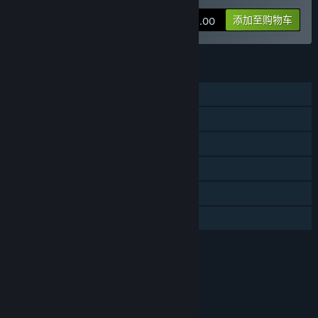
这款游戏的抢先体验状态大约持续多久？
“我们计划进行3-6个月的抢先体验”
添加至购物车
¥ 48.00
计划中的完整版本和抢先体验版本到底有多少不同？
“- 加入更多的怪物组合以及BOSS挑战等内容
- 加入更多的芯片组合、武器道具等
功能
- 加入新的角色
单人
- 加入新的游戏模式以及可解锁的内容
- 优化联机模块以提供更稳定的联机体验”
在线合作
抢先体验版本的现状如何？
同屏/分屏合作
“目前的版本经过两年的研发，已经包括了非常丰富的玩法和内
容。
蒸汽平台成就
蒸汽平台云
我们提供了
- 5个大关卡，每个关卡都有上百个小关卡（房间）选择并随机生
家庭共享
成组合而成
- 4个特工角色，每一个角色都拥有不同的技能
评价
- 100多种武器/道具
- 160多张升级芯片，升级芯片可以组成Build
本游戏适用于8周岁及以上用户
我们会持续去挑调和优化已有的内容，以及更新更多新的内容！”