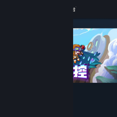
登录
商店
关于
客服
查看桌面版网站
元能失控
Sparks Games
开发者
Spark Game
发行商
Spark Game
运营商
978-7-498-07257-3
出版物号