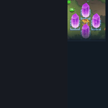
展开阅读
收集芯片 花式闯关
植入芯片散落在地城中，通过芯片英雄可以获得显著的能力成长，
而通过组合芯片可以获得非常多意想不到的效果，配合多人合作游
系统需求
戏，效果翻倍。
最低配置:
需要 64 位处理器和操作系统
Windows 7/8/10
操作系统 *:
Intel Core 2 Duo 2.8 GHz or equivalent
处理器:
4 GB RAM
内存:
Intel® HD Graphics 3000
显卡:
宽带互联网连接
网络:
需要 2 GB 可用空间
存储空间:
所有
声卡: