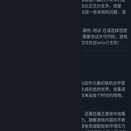
前体验，但既然是未完成的，所以虽然内容会比正式分支多，但是
BUG可能也会比正式分支多一些，也可能会出现一些未知的问题，请
小伙伴们谨慎参与。
Beta分支入口：在蒸汽平台库右键单击游戏-属性-测试-在请选择您想
要参与的测试下拉菜单中选择beta-关闭（不需要测试许可代码；游戏
正在运行时无法切换），待更新完成后进入游戏就是beta分支啦！
关注我们
展开阅读
欢迎大家关注我们的官方信息，了解游戏的最新动态，我们会在上面
关于此游戏
定期同步我们的开发进度。
官方Q群：1095626147
《元能失控》是一款融合了Roguelike 要素和动作元素的联机合作冒
微博：元能失控
险游戏。玩家将和自己的队友一起探索随机生成的危险世界。收集资
B站：元能失控
源，探索堡垒，用各种各样神奇的武器去战胜来自各个时空的怪物，
TapTap：元能失控
揭开堡垒深处魔王的秘密！
玩家不仅仅需要和多种多样的怪物进行战斗，还需在魔王堡垒中收集
各种芯片，开发角色的天赋，提升自己的实力。随着游戏内容的不断
深入，对玩家的挑战也越来越丰富，越来越紧张资源配给和环境压力