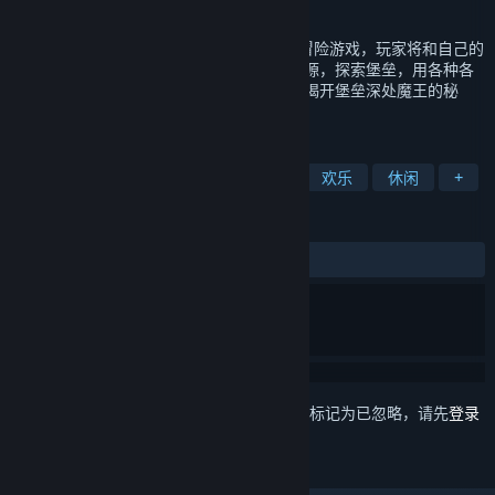
发行日期
2021 年 12 月 9 日
元能失控是一款带有Roguelike元素的合作冒险游戏，玩家将和自己的
队友一起探索随机生成的危险世界。收集资源，探索堡垒，用各种各
样神奇的武器去战胜来自各个时空的怪物，揭开堡垒深处魔王的秘
密！
标签
动作
独立
角色扮演
喜剧
欢乐
休闲
+
评测
发布至今：
多半好评
(589 篇中的 77%)
想要将此项目添加至您的愿望单、关注它或标记为已忽略，请先
登录