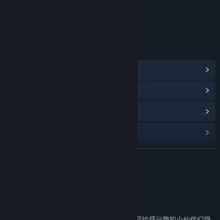
在抢先体验期间和结束之后，游戏价格会有所不同吗？
“最终版本的价格也许会稍稍上涨，最终根据游戏增加的玩法和内
年龄分级机构：中国音像与数字出版协会
容再来决定。”
在开发过程中，你们是如何计划让玩家社区参与进来的？
“我们倾听玩家社区的反馈来调整我们的开发。我们会通过社区、
链接与信息
玩家群、Discord等各种方式与玩家交流，以保证和玩家们的有效
的沟通。我们尤其关注
查看蒸汽平台成就
(90)
- 对玩法的建议和想法
- Bug等各种问题的报告
浏览社区中心
- 联机模式的反馈和优化”
查看更新记录
阅读相关新闻
展开阅读
名称:
元能失控
类型:
动作
,
冒险
,
休闲
,
独立
,
角色扮演
,
抢先体验
发行日期:
2021 年 12 月 9 日
Beta测试分支入口
抢先体验发行日期:
2019 年 4 月 10 日
我们会开放一些还在测试中未正式完成的内容给感兴趣的小伙伴们提