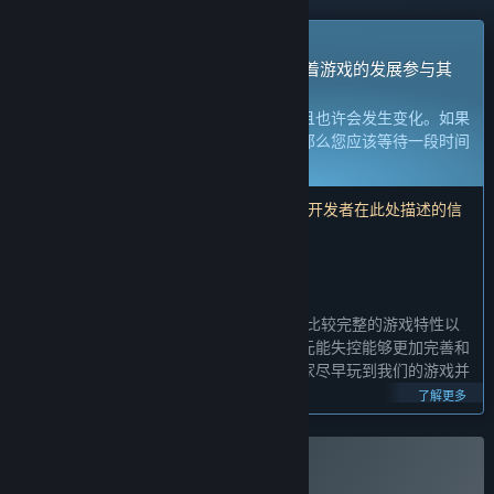
抢先体验游戏
立刻获取体验权限然后开始游戏，并随着游戏的发展参与其
中。
注意：
处于抢先体验的游戏内容尚不完整且也许会发生变化。如果
您不是特别想玩当前这个状态下的游戏，那么您应该等待一段时间
来观察游戏的开发进度。
了解更多
注意：开发者最后一次更新是在 5 年前。 开发者在此处描述的信
息和时间表可能不再是最新的。
开发者的话：
为何要采用抢先体验这种模式？
“目前元能失控已经开发了两年，已经包含比较完整的游戏特性以
及非常丰富的游戏内容，但我们仍然希望元能失控能够更加完善和
丰富。我们决定通过抢先体验的方式让玩家尽早玩到我们的游戏并
给我们很多有益的反馈来完善游戏。
了解更多
和玩家社区的合作对我们来说非常重要，我们希望和玩家一起紧密
合作，让《元能失控》变得更好玩。”
购买 元能失控