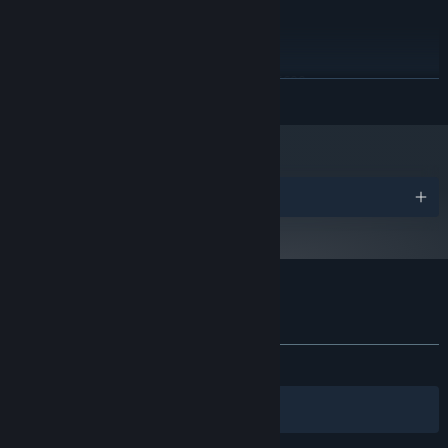
推荐配置:
需要 64 位处理器和操作系统
Windows 7/8/10
操作系统 *:
Intel Core 2 Duo or AMD Athlon 64 X2 5600+
处理器:
展开阅读
4 GB RAM
内存:
联机共斗 有爱互坑
nVidia GeForce GTX 560 series or higher / AMD
显卡:
《元能失控》支持最多四人联机游玩，不同于单人时死一次就全部
HD 6870 or higher
重来的低容错率，联机时玩家可以消耗资源互相拯救，只要不是全
宽带互联网连接
网络:
部队友同时死亡，都是可以互相扶持的往下闯的。
需要 2 GB 可用空间
存储空间:
奖项
所有
声卡:
2024 年 1 月 1 日（PT）起，蒸汽平台客户端将仅支持 Windows 10 及更新版
*
本。
元能失控 的顾客评测
关于用户评测
您的偏好
关于蒸汽平台
|
退款政策
|
软件许可服务协议
|
发布至今：
多半好评
(589 篇中的 77%)
个人信息保护政策
|
个人信息出境告知书
|
不良内容举报投诉
|
侵权投诉
|
家长监护
筛选条件
简体中文
微博
微信